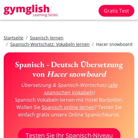
Gratis Test
Startseite
Spanisch lernen
Spanisch-Wortschatz: Vokabeln lernen
Hacer snowboard
Spanisch - Deutsch Übersetzung
von
Hacer snowboard
Übersetzung & Spanisch-Wortschatz
(alle
spanischen Vokabeln)
Spanisch Vokabeln lernen mit Hotel Borbollón.
Wollen Sie
Spanisch online lernen
? Testen Sie
einfach gratis unsere Online Spanischkurse.
Testen Sie Ihr Spanisch-Niveau