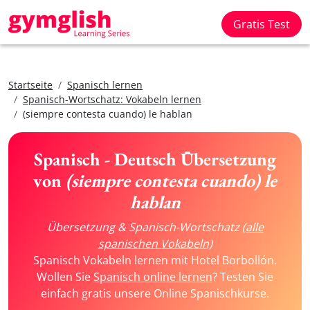
Gratis Test
Startseite
Spanisch lernen
Spanisch-Wortschatz: Vokabeln lernen
(siempre contesta cuando) le hablan
Spanisch - Deutsch Übersetzung
von
(siempre contesta cuando) le
hablan
Übersetzung & Spanisch-Wortschatz
(alle
spanischen Vokabeln)
Spanisch Vokabeln lernen mit Hotel Borbollón.
Wollen Sie
Spanisch online lernen
? Testen Sie
einfach gratis unsere Online Spanischkurse.