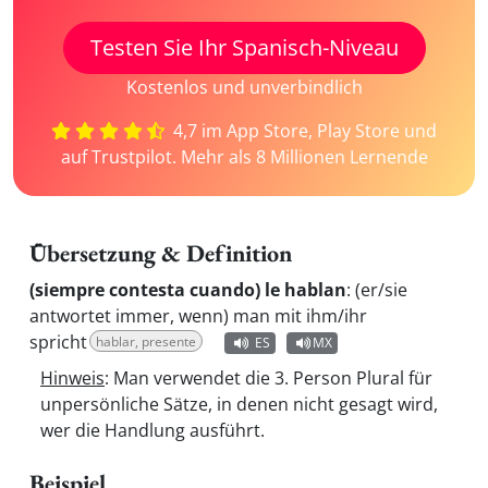
Testen Sie Ihr Spanisch-Niveau
Kostenlos und unverbindlich
4,7 im App Store, Play Store und
auf Trustpilot. Mehr als 8 Millionen Lernende
Übersetzung & Definition
(siempre contesta cuando) le hablan
:
(er/sie
antwortet immer, wenn) man mit ihm/ihr
spricht
hablar, presente
ES
MX
Hinweis
: Man verwendet die 3. Person Plural für
unpersönliche Sätze, in denen nicht gesagt wird,
wer die Handlung ausführt.
Beispiel