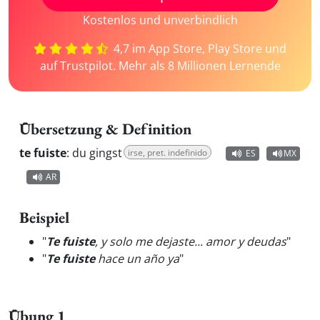
Kostenlos und unverbindlich
4,7 im App Store, Play Store und
auf Trustpilot. Mehr als 8 Millionen Lernende
Übersetzung & Definition
te fuiste
:
du gingst
irse, pret. indefinido
ES
MX
AR
Beispiel
"
Te fuiste
, y solo me dejaste... amor y deudas
"
"
Te fuiste
hace un año ya
"
Übung 1