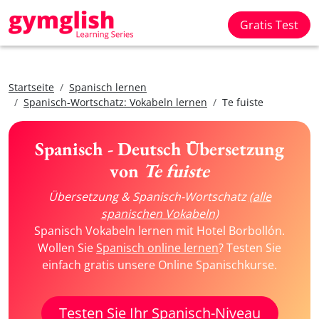
Gratis Test
Startseite
Spanisch lernen
Spanisch-Wortschatz: Vokabeln lernen
Te fuiste
Spanisch - Deutsch Übersetzung
von
Te fuiste
Übersetzung & Spanisch-Wortschatz
(alle
spanischen Vokabeln)
Spanisch Vokabeln lernen mit Hotel Borbollón.
Wollen Sie
Spanisch online lernen
? Testen Sie
einfach gratis unsere Online Spanischkurse.
Testen Sie Ihr Spanisch-Niveau