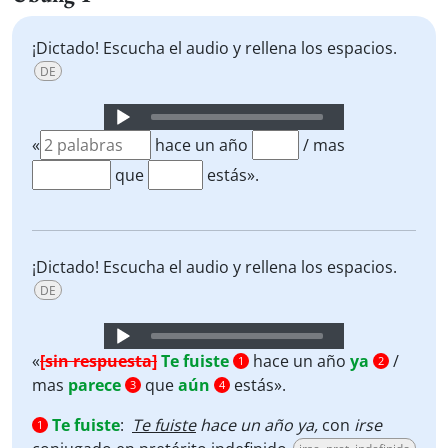
¡Dictado! Escucha el audio y rellena los espacios.
DE
Audio
Player
«
hace un año
/ mas
que
estás».
¡Dictado! Escucha el audio y rellena los espacios.
DE
Audio
Player
«
[sin respuesta]
Te fuiste
hace un año
ya
/
1
2
mas
parece
que
aún
estás».
3
4
Te fuiste
:
Te fuiste
hace un año ya,
con
irse
1