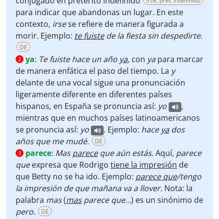
conjugado en pretérito indefinido
irse, pret. indefinido
para indicar que abandonas un lugar. En este
contexto,
irse
se refiere de manera figurada a
morir. Ejemplo:
te fuiste
de la fiesta sin despedirte
.
DE
ya
:
Te fuiste hace un año
ya
, con
ya
para marcar
2
de manera enfática el paso del tiempo. La
y
delante de una vocal sigue una pronunciación
ligeramente diferente en diferentes países
hispanos, en España se pronuncia así:
yo
,
mientras que en muchos países latinoamericanos
se pronuncia así:
yo
.
Ejemplo:
hace
ya
dos
años que me mudé.
DE
parece
:
Mas
parece
que aún estás.
Aquí,
parece
3
que
expresa que Rodrigo
tiene la impresión
de
que Betty no se ha ido. Ejemplo:
parece que
/tengo
la impresión de que mañana va a llover.
Nota: la
palabra
mas
(
mas
parece que…
) es un sinónimo de
pero.
DE