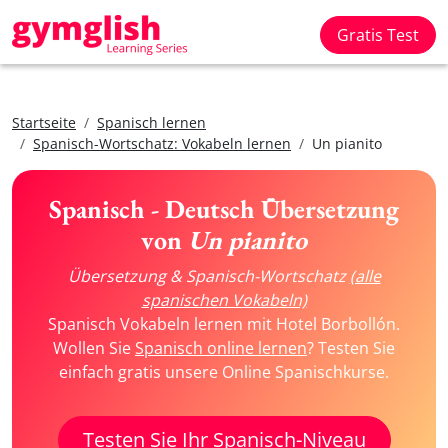
Gratis Test
Startseite
Spanisch lernen
Spanisch-Wortschatz: Vokabeln lernen
Un pianito
Spanisch - Deutsch Übersetzung
von
Un pianito
Übersetzung & Spanisch-Wortschatz
(alle
spanischen Vokabeln)
Spanisch Vokabeln lernen mit Hotel Borbollón.
Wollen Sie
Spanisch online lernen
? Testen Sie
einfach gratis unsere Online Spanischkurse.
Testen Sie Ihr Spanisch-Niveau