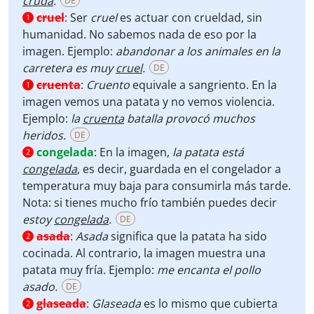
cruda
.
DE
cruel
:
Ser
cruel
es actuar con crueldad, sin
1
humanidad. No sabemos nada de eso por la
imagen. Ejemplo:
abandonar a los animales en la
carretera es muy
cruel
.
DE
cruenta
:
Cruento
equivale a sangriento. En la
1
imagen vemos una patata y no vemos violencia.
Ejemplo:
la
cruenta
batalla provocó muchos
heridos.
DE
congelada
:
En la imagen,
la patata está
2
congelada
, es decir, guardada en el congelador a
temperatura muy baja para consumirla más tarde.
Nota: si tienes mucho frío también puedes decir
estoy
congelada
.
DE
asada
:
Asada
significa que la patata ha sido
2
cocinada. Al contrario, la imagen muestra una
patata muy fría. Ejemplo:
me encanta el pollo
asado.
DE
glaseada
:
Glaseada
es lo mismo que cubierta
2