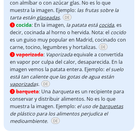
con almíbar o con azúcar glas. No es lo que
muestra la imagen. Ejemplo:
las frutas sobre la
tarta están
glaseadas
.
DE
cocida
:
En la imagen,
la patata está
cocida
, es
3
decir, cocinada al horno o hervida. Nota: el
cocido
es un guiso muy popular en Madrid, cocinado con
carne, tocino, legumbres y hortalizas.
DE
vaporizada
:
Vaporizada
equivale a convertida
3
en vapor por culpa del calor, desaparecida. En la
imagen vemos la patata entera. Ejemplo:
el suelo
está tan caliente que las gotas de agua están
vaporizada
s.
DE
barqueta
:
Una
barqueta
es un recipiente para
3
conservar y distribuir alimentos. No es lo que
muestra la imagen. Ejemplo:
el uso de
barquetas
de plástico para los alimentos perjudica el
medioambiente.
DE