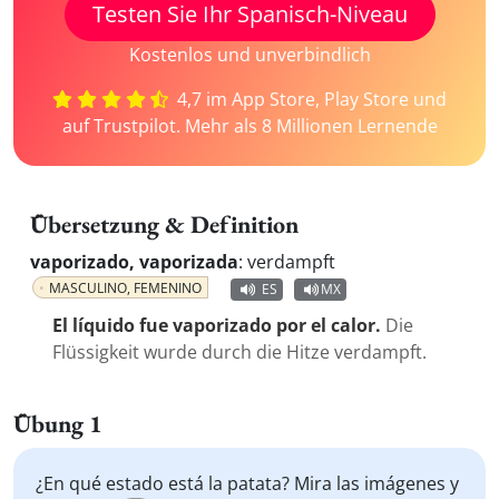
Testen Sie Ihr Spanisch-Niveau
Kostenlos und unverbindlich
4,7 im App Store, Play Store und
auf Trustpilot. Mehr als 8 Millionen Lernende
Übersetzung & Definition
vaporizado, vaporizada
:
verdampft
MASCULINO, FEMENINO
ES
MX
El líquido fue vaporizado por el calor.
Die
Flüssigkeit wurde durch die Hitze verdampft.
Übung 1
¿En qué estado está la patata? Mira las imágenes y