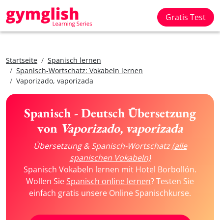
Gratis Test
Startseite
Spanisch lernen
Spanisch-Wortschatz: Vokabeln lernen
Vaporizado, vaporizada
Spanisch - Deutsch Übersetzung
von
Vaporizado, vaporizada
Übersetzung & Spanisch-Wortschatz
(alle
spanischen Vokabeln)
Spanisch Vokabeln lernen mit Hotel Borbollón.
Wollen Sie
Spanisch online lernen
? Testen Sie
einfach gratis unsere Online Spanischkurse.