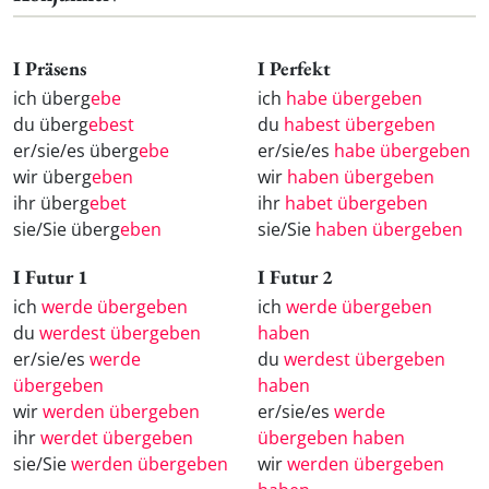
I Präsens
I Perfekt
ich überg
ebe
ich
habe übergeben
du überg
ebest
du
habest übergeben
er/sie/es überg
ebe
er/sie/es
habe übergeben
wir überg
eben
wir
haben übergeben
ihr überg
ebet
ihr
habet übergeben
sie/Sie überg
eben
sie/Sie
haben übergeben
I Futur 1
I Futur 2
ich
werde übergeben
ich
werde übergeben
du
werdest übergeben
haben
er/sie/es
werde
du
werdest übergeben
übergeben
haben
wir
werden übergeben
er/sie/es
werde
ihr
werdet übergeben
übergeben haben
sie/Sie
werden übergeben
wir
werden übergeben