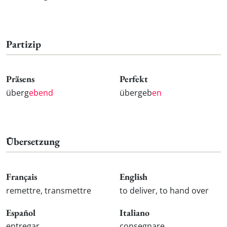
Partizip
Präsens
Perfekt
überg
ebend
übergeb
en
Übersetzung
Français
English
remettre, transmettre
to deliver, to hand over
Español
Italiano
entregar
consegnare