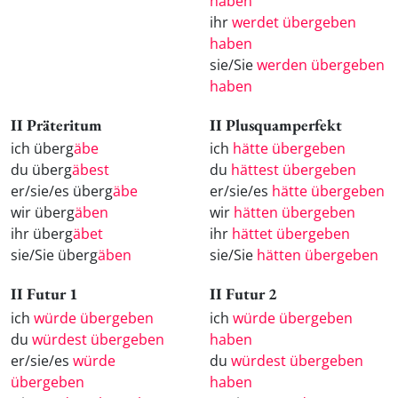
haben
ihr
werdet übergeben
haben
sie/Sie
werden übergeben
haben
II Präteritum
II Plusquamperfekt
ich überg
äbe
ich
hätte übergeben
du überg
äbest
du
hättest übergeben
er/sie/es überg
äbe
er/sie/es
hätte übergeben
wir überg
äben
wir
hätten übergeben
ihr überg
äbet
ihr
hättet übergeben
sie/Sie überg
äben
sie/Sie
hätten übergeben
II Futur 1
II Futur 2
ich
würde übergeben
ich
würde übergeben
du
würdest übergeben
haben
er/sie/es
würde
du
würdest übergeben
übergeben
haben