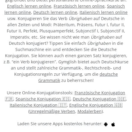
Englisch lernen online
,
Französisch lernen online
,
Spanisch
lernen online
,
Deutsch lernen online
,
Italienisch lernen online
usw. Konjugieren Sie das Verb
Übrighaben
auf Deutsche in
allen Zeiten und Modi: Präteritum, Präsens, Futur I, futur II,
Futur II, Perfekt, Plusquamperfekt, Subjonctif I, Subjonctif II,
Imperativ, etc. Sie wissen nicht wie man
Übrighaben
auf
Deutsch konjugiert? Tippen Sie einfach
Übrighaben
in die
Suchmaschine ein und entdecken Sie die Deutsche
Konjugation. Sie können auch einen ganzen Satz konjugieren,
z.B. “ein Verb konjugieren”. Gymglish bietet auch Deutschkurse
an und stellt zahlreiche Grammatik-, Rechtschreib- und
Konjugationsregeln zur Verfügung, um die
deutsche
Grammatik
zu beherrschen!
Unsere Online-Konjugationstools:
Französische Konjugation
🇫🇷
,
Spanische Konjugation 🇪🇸
,
Deutsche Konjugation 🇩🇪
,
Italienische Konjugation 🇮🇹
,
Englische Konjugation 🇬🇧
(
Unregelmäßige Verben
,
Modalerben
).
Laden Sie unsere Apps kostenlos herunter: