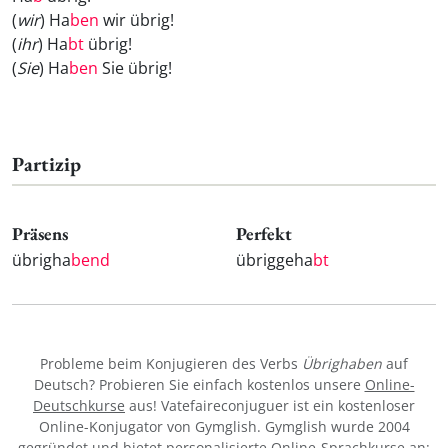
(
wir
) Ha
ben
wir übrig!
(
ihr
) Ha
bt
übrig!
(
Sie
) Ha
ben
Sie übrig!
Partizip
Präsens
Perfekt
übrigha
bend
übriggeha
bt
Probleme beim Konjugieren des Verbs
Übrighaben
auf
Deutsch? Probieren Sie einfach kostenlos unsere
Online-
Deutschkurse
aus! Vatefaireconjuguer ist ein kostenloser
Online-Konjugator von Gymglish. Gymglish wurde 2004
gegründet und bietet personalisierte Online-Sprachkurse an: