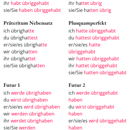
ihr
habt übriggehabt
ihr ha
ttet übrig
sie/Sie
haben übriggehabt
sie/Sie ha
tten übrig
Präteritum Nebensatz
Plusquamperfekt
ich übrigha
tte
ich
hatte übriggehabt
du übrigha
ttest
du
hattest übriggehabt
er/sie/es übrigha
tte
er/sie/es
hatte
wir übrigha
tten
übriggehabt
ihr übrigha
ttet
wir
hatten übriggehabt
sie/Sie übrigha
tten
ihr
hattet übriggehabt
sie/Sie
hatten übriggehabt
Futur 1
Futur 2
ich
werde übrighaben
ich
werde übriggehabt
du
wirst übrighaben
haben
er/sie/es
wird übrighaben
du
wirst übriggehabt
wir
werden übrighaben
haben
ihr
werdet übrighaben
er/sie/es
wird übriggehabt
sie/Sie
werden
haben