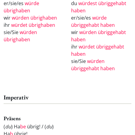
er/sie/es
würde
du
würdest übriggehabt
übrighaben
haben
wir
würden übrighaben
er/sie/es
würde
ihr
würdet übrighaben
übriggehabt haben
sie/Sie
würden
wir
würden übriggehabt
übrighaben
haben
ihr
würdet übriggehabt
haben
sie/Sie
würden
übriggehabt haben
Imperativ
Präsens
(
du
) Ha
be
übrig! / (
du
)
Ha
b
übrig!