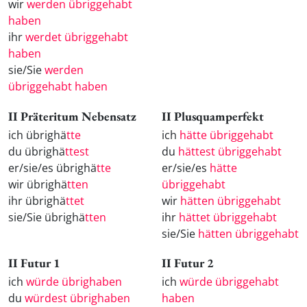
wir
werden übriggehabt
haben
ihr
werdet übriggehabt
haben
sie/Sie
werden
übriggehabt haben
II Präteritum Nebensatz
II Plusquamperfekt
ich übrighä
tte
ich
hätte übriggehabt
du übrighä
ttest
du
hättest übriggehabt
er/sie/es übrighä
tte
er/sie/es
hätte
wir übrighä
tten
übriggehabt
ihr übrighä
ttet
wir
hätten übriggehabt
sie/Sie übrighä
tten
ihr
hättet übriggehabt
sie/Sie
hätten übriggehabt
II Futur 1
II Futur 2
ich
würde übrighaben
ich
würde übriggehabt
du
würdest übrighaben
haben