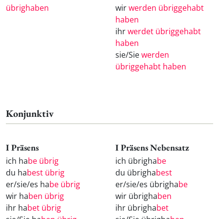
übrighaben
wir
werden übriggehabt
haben
ihr
werdet übriggehabt
haben
sie/Sie
werden
übriggehabt haben
Konjunktiv
I Präsens
I Präsens Nebensatz
ich ha
be übrig
ich übrigha
be
du ha
best übrig
du übrigha
best
er/sie/es ha
be übrig
er/sie/es übrigha
be
wir ha
ben übrig
wir übrigha
ben
ihr ha
bet übrig
ihr übrigha
bet