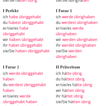
sie/Sie ha
ben übrig
sie/Sie übrigha
ben
I Perfekt
I Futur 1
ich
habe übriggehabt
ich
werde übrighaben
du
habest übriggehabt
du
werdest übrighaben
er/sie/es
habe
er/sie/es
werde
übriggehabt
übrighaben
wir
haben übriggehabt
wir
werden übrighaben
ihr
habet übriggehabt
ihr
werdet übrighaben
sie/Sie
haben übriggehabt
sie/Sie
werden
übrighaben
I Futur 2
II Präteritum
ich
werde übriggehabt
ich hä
tte übrig
haben
du hä
ttest übrig
du
werdest übriggehabt
er/sie/es hä
tte übrig
haben
wir hä
tten übrig
er/sie/es
werde
ihr hä
ttet übrig
übriggehabt haben
sie/Sie hä
tten übrig