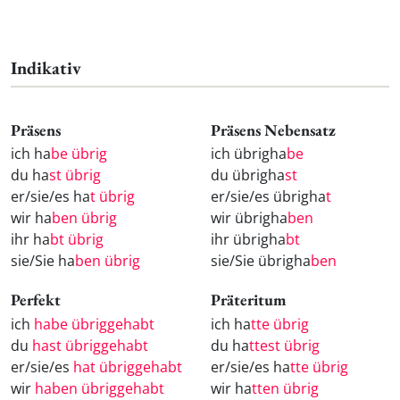
Indikativ
Präsens
Präsens Nebensatz
ich ha
be übrig
ich übrigha
be
du ha
st übrig
du übrigha
st
er/sie/es ha
t übrig
er/sie/es übrigha
t
wir ha
ben übrig
wir übrigha
ben
ihr ha
bt übrig
ihr übrigha
bt
sie/Sie ha
ben übrig
sie/Sie übrigha
ben
Perfekt
Präteritum
ich
habe übriggehabt
ich ha
tte übrig
du
hast übriggehabt
du ha
ttest übrig
er/sie/es
hat übriggehabt
er/sie/es ha
tte übrig
wir
haben übriggehabt
wir ha
tten übrig