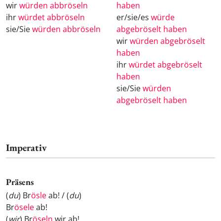
wir
würden abbröseln
haben
ihr
würdet abbröseln
er/sie/es
würde
sie/Sie
würden abbröseln
abgebröselt haben
wir
würden abgebröselt
haben
ihr
würdet abgebröselt
haben
sie/Sie
würden
abgebröselt haben
Imperativ
Präsens
(
du
) Br
ösle
ab! / (
du
)
Br
ösele
ab!
(
wir
) Br
öseln
wir ab!