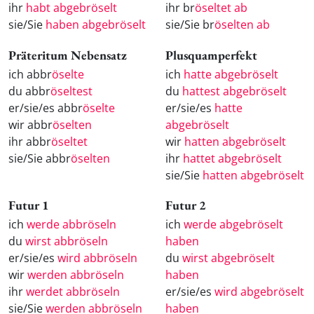
ihr
habt abgebröselt
ihr br
öseltet ab
sie/Sie
haben abgebröselt
sie/Sie br
öselten ab
Präteritum Nebensatz
Plusquamperfekt
ich abbr
öselte
ich
hatte abgebröselt
du abbr
öseltest
du
hattest abgebröselt
er/sie/es abbr
öselte
er/sie/es
hatte
wir abbr
öselten
abgebröselt
ihr abbr
öseltet
wir
hatten abgebröselt
sie/Sie abbr
öselten
ihr
hattet abgebröselt
sie/Sie
hatten abgebröselt
Futur 1
Futur 2
ich
werde abbröseln
ich
werde abgebröselt
du
wirst abbröseln
haben
er/sie/es
wird abbröseln
du
wirst abgebröselt
wir
werden abbröseln
haben
ihr
werdet abbröseln
er/sie/es
wird abgebröselt
sie/Sie
werden abbröseln
haben