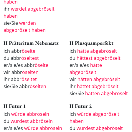
haben
ihr
werdet abgebröselt
haben
sie/Sie
werden
abgebröselt haben
II Präteritum Nebensatz
II Plusquamperfekt
ich abbr
öselte
ich
hätte abgebröselt
du abbr
öseltest
du
hättest abgebröselt
er/sie/es abbr
öselte
er/sie/es
hätte
wir abbr
öselten
abgebröselt
ihr abbr
öseltet
wir
hätten abgebröselt
sie/Sie abbr
öselten
ihr
hättet abgebröselt
sie/Sie
hätten abgebröselt
II Futur 1
II Futur 2
ich
würde abbröseln
ich
würde abgebröselt
du
würdest abbröseln
haben
er/sie/es
würde abbröseln
du
würdest abgebröselt