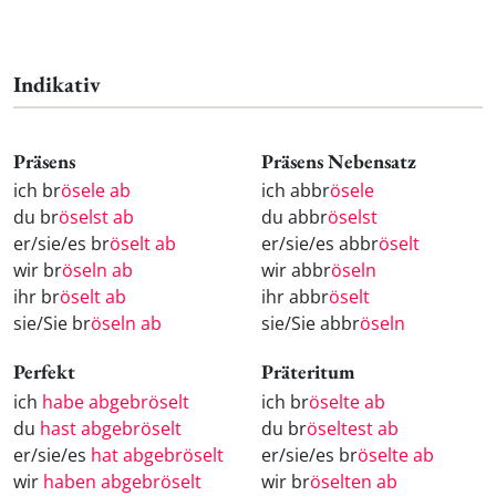
Indikativ
Präsens
Präsens Nebensatz
ich br
ösele ab
ich abbr
ösele
du br
öselst ab
du abbr
öselst
er/sie/es br
öselt ab
er/sie/es abbr
öselt
wir br
öseln ab
wir abbr
öseln
ihr br
öselt ab
ihr abbr
öselt
sie/Sie br
öseln ab
sie/Sie abbr
öseln
Perfekt
Präteritum
ich
habe abgebröselt
ich br
öselte ab
du
hast abgebröselt
du br
öseltest ab
er/sie/es
hat abgebröselt
er/sie/es br
öselte ab
wir
haben abgebröselt
wir br
öselten ab