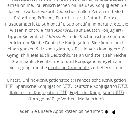
lernen online
,
Italienisch lernen online
usw. Konjugieren Sie
das Verb
Abbröseln
auf Deutsche in allen Zeiten und Modi:
Präteritum, Präsens, Futur I, futur II, Futur II, Perfekt,
Plusquamperfekt, Subjonctif I, Subjonctif II, Imperativ, etc. Sie
wissen nicht wie man
Abbröseln
auf Deutsch konjugiert?
Tippen Sie einfach
Abbröseln
in die Suchmaschine ein und
entdecken Sie die Deutsche Konjugation. Sie können auch
einen ganzen Satz konjugieren, z.B. “ein Verb konjugieren”.
Gymglish bietet auch Deutschkurse an und stellt zahlreiche
Grammatik-, Rechtschreib- und Konjugationsregeln zur
Verfügung, um die
deutsche Grammatik
zu beherrschen!
Unsere Online-Konjugationstools:
Französische Konjugation
🇫🇷
,
Spanische Konjugation 🇪🇸
,
Deutsche Konjugation 🇩🇪
,
Italienische Konjugation 🇮🇹
,
Englische Konjugation 🇬🇧
(
Unregelmäßige Verben
,
Modalerben
).
Laden Sie unsere Apps kostenlos herunter: