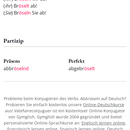
(
ihr
) Br
öselt
ab!
(
Sie
) Br
öseln
Sie ab!
Partizip
Präsens
Perfekt
abbr
öselnd
abgebr
öselt
Probleme beim Konjugieren des Verbs
Abbröseln
auf Deutsch?
Probieren Sie einfach kostenlos unsere
Online-Deutschkurse
aus! Vatefaireconjuguer ist ein kostenloser Online-Konjugator
von Gymglish. Gymglish wurde 2004 gegründet und bietet
personalisierte Online-Sprachkurse an:
Englisch lernen online
,
Französisch lernen online
,
Spanisch lernen online
,
Deutsch