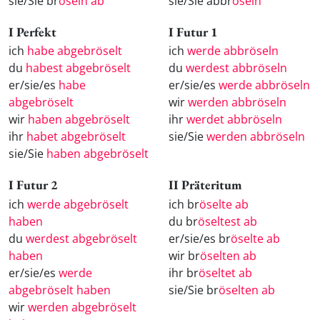
sie/Sie br
öseln ab
sie/Sie abbr
öseln
I Perfekt
I Futur 1
ich
habe abgebröselt
ich
werde abbröseln
du
habest abgebröselt
du
werdest abbröseln
er/sie/es
habe
er/sie/es
werde abbröseln
abgebröselt
wir
werden abbröseln
wir
haben abgebröselt
ihr
werdet abbröseln
ihr
habet abgebröselt
sie/Sie
werden abbröseln
sie/Sie
haben abgebröselt
I Futur 2
II Präteritum
ich
werde abgebröselt
ich br
öselte ab
haben
du br
öseltest ab
du
werdest abgebröselt
er/sie/es br
öselte ab
haben
wir br
öselten ab
er/sie/es
werde
ihr br
öseltet ab
abgebröselt haben
sie/Sie br
öselten ab
wir
werden abgebröselt