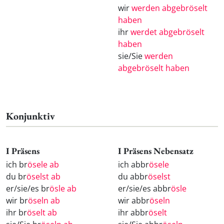
wir
werden abgebröselt
haben
ihr
werdet abgebröselt
haben
sie/Sie
werden
abgebröselt haben
Konjunktiv
I Präsens
I Präsens Nebensatz
ich br
ösele ab
ich abbr
ösele
du br
öselst ab
du abbr
öselst
er/sie/es br
ösle ab
er/sie/es abbr
ösle
wir br
öseln ab
wir abbr
öseln
ihr br
öselt ab
ihr abbr
öselt