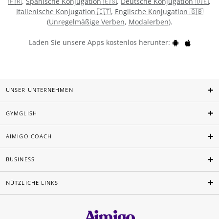
🇫🇷
,
Spanische Konjugation 🇪🇸
,
Deutsche Konjugation 🇩🇪
,
Italienische Konjugation 🇮🇹
,
Englische Konjugation 🇬🇧
(
Unregelmäßige Verben
,
Modalerben
).
Laden Sie unsere Apps kostenlos herunter:
UNSER UNTERNEHMEN
GYMGLISH
AIMIGO COACH
BUSINESS
NÜTZLICHE LINKS