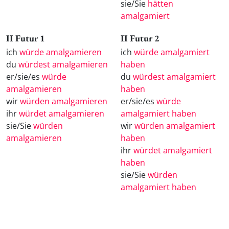
sie/Sie
hätten
amalgamiert
II Futur 1
II Futur 2
ich
würde amalgamieren
ich
würde amalgamiert
du
würdest amalgamieren
haben
er/sie/es
würde
du
würdest amalgamiert
amalgamieren
haben
wir
würden amalgamieren
er/sie/es
würde
ihr
würdet amalgamieren
amalgamiert haben
sie/Sie
würden
wir
würden amalgamiert
amalgamieren
haben
ihr
würdet amalgamiert
haben
sie/Sie
würden
amalgamiert haben