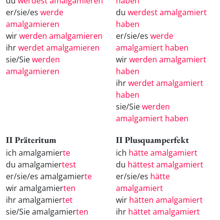
du
werdest amalgamieren
haben
er/sie/es
werde
du
werdest amalgamiert
amalgamieren
haben
wir
werden amalgamieren
er/sie/es
werde
ihr
werdet amalgamieren
amalgamiert haben
sie/Sie
werden
wir
werden amalgamiert
amalgamieren
haben
ihr
werdet amalgamiert
haben
sie/Sie
werden
amalgamiert haben
II Präteritum
II Plusquamperfekt
ich amalgamier
te
ich
hätte amalgamiert
du amalgamier
test
du
hättest amalgamiert
er/sie/es amalgamier
te
er/sie/es
hätte
wir amalgamier
ten
amalgamiert
ihr amalgamier
tet
wir
hätten amalgamiert
sie/Sie amalgamier
ten
ihr
hättet amalgamiert