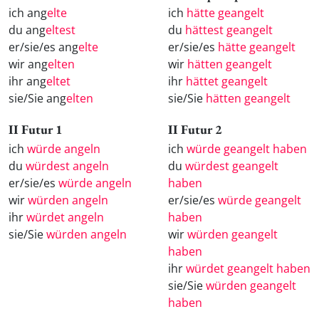
ich ang
elte
ich
hätte geangelt
du ang
eltest
du
hättest geangelt
er/sie/es ang
elte
er/sie/es
hätte geangelt
wir ang
elten
wir
hätten geangelt
ihr ang
eltet
ihr
hättet geangelt
sie/Sie ang
elten
sie/Sie
hätten geangelt
II Futur 1
II Futur 2
ich
würde angeln
ich
würde geangelt haben
du
würdest angeln
du
würdest geangelt
er/sie/es
würde angeln
haben
wir
würden angeln
er/sie/es
würde geangelt
ihr
würdet angeln
haben
sie/Sie
würden angeln
wir
würden geangelt
haben
ihr
würdet geangelt haben
sie/Sie
würden geangelt
haben