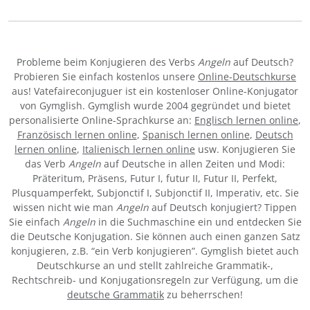
Probleme beim Konjugieren des Verbs
Angeln
auf Deutsch?
Probieren Sie einfach kostenlos unsere
Online-Deutschkurse
aus! Vatefaireconjuguer ist ein kostenloser Online-Konjugator
von Gymglish. Gymglish wurde 2004 gegründet und bietet
personalisierte Online-Sprachkurse an:
Englisch lernen online
,
Französisch lernen online
,
Spanisch lernen online
,
Deutsch
lernen online
,
Italienisch lernen online
usw. Konjugieren Sie
das Verb
Angeln
auf Deutsche in allen Zeiten und Modi:
Präteritum, Präsens, Futur I, futur II, Futur II, Perfekt,
Plusquamperfekt, Subjonctif I, Subjonctif II, Imperativ, etc. Sie
wissen nicht wie man
Angeln
auf Deutsch konjugiert? Tippen
Sie einfach
Angeln
in die Suchmaschine ein und entdecken Sie
die Deutsche Konjugation. Sie können auch einen ganzen Satz
konjugieren, z.B. “ein Verb konjugieren”. Gymglish bietet auch
Deutschkurse an und stellt zahlreiche Grammatik-,
Rechtschreib- und Konjugationsregeln zur Verfügung, um die
deutsche Grammatik
zu beherrschen!