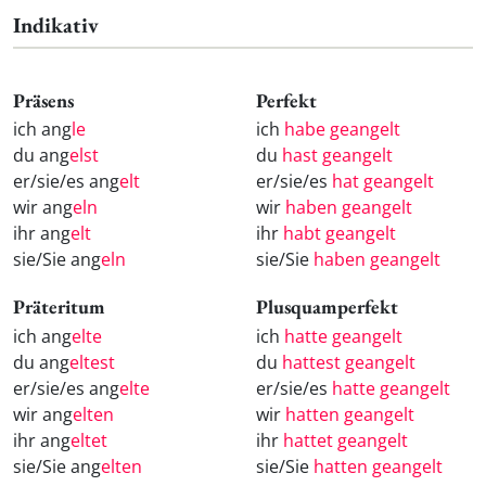
Indikativ
Präsens
Perfekt
ich ang
le
ich
habe geangelt
du ang
elst
du
hast geangelt
er/sie/es ang
elt
er/sie/es
hat geangelt
wir ang
eln
wir
haben geangelt
ihr ang
elt
ihr
habt geangelt
sie/Sie ang
eln
sie/Sie
haben geangelt
Präteritum
Plusquamperfekt
ich ang
elte
ich
hatte geangelt
du ang
eltest
du
hattest geangelt
er/sie/es ang
elte
er/sie/es
hatte geangelt
wir ang
elten
wir
hatten geangelt
ihr ang
eltet
ihr
hattet geangelt
sie/Sie ang
elten
sie/Sie
hatten geangelt