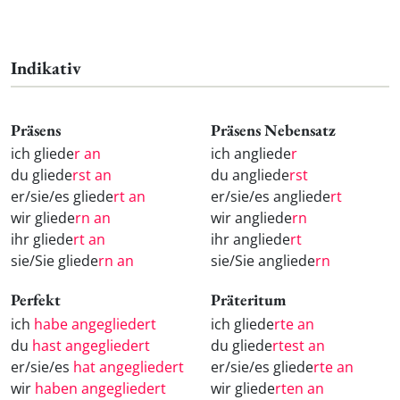
Indikativ
Präsens
Präsens Nebensatz
ich gliede
r an
ich angliede
r
du gliede
rst an
du angliede
rst
er/sie/es gliede
rt an
er/sie/es angliede
rt
wir gliede
rn an
wir angliede
rn
ihr gliede
rt an
ihr angliede
rt
sie/Sie gliede
rn an
sie/Sie angliede
rn
Perfekt
Präteritum
ich
habe angegliedert
ich gliede
rte an
du
hast angegliedert
du gliede
rtest an
er/sie/es
hat angegliedert
er/sie/es gliede
rte an
wir
haben angegliedert
wir gliede
rten an