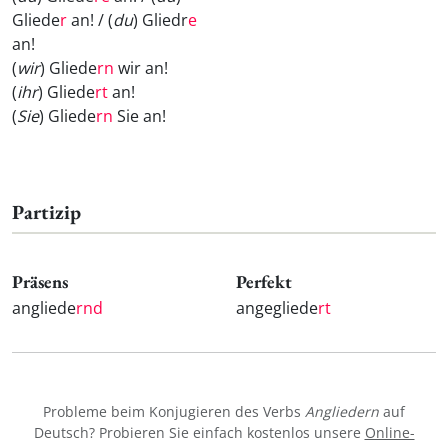
Gliede
r
an! / (
du
) Gliedr
e
an!
(
wir
) Gliede
rn
wir an!
(
ihr
) Gliede
rt
an!
(
Sie
) Gliede
rn
Sie an!
Partizip
Präsens
Perfekt
angliede
rnd
angegliede
rt
Probleme beim Konjugieren des Verbs
Angliedern
auf
Deutsch? Probieren Sie einfach kostenlos unsere
Online-