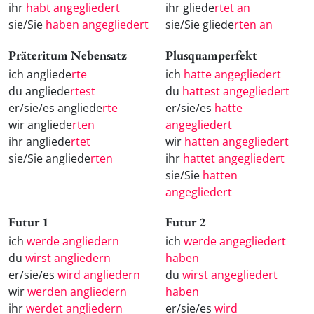
ihr
habt angegliedert
ihr gliede
rtet an
sie/Sie
haben angegliedert
sie/Sie gliede
rten an
Präteritum Nebensatz
Plusquamperfekt
ich angliede
rte
ich
hatte angegliedert
du angliede
rtest
du
hattest angegliedert
er/sie/es angliede
rte
er/sie/es
hatte
wir angliede
rten
angegliedert
ihr angliede
rtet
wir
hatten angegliedert
sie/Sie angliede
rten
ihr
hattet angegliedert
sie/Sie
hatten
angegliedert
Futur 1
Futur 2
ich
werde angliedern
ich
werde angegliedert
du
wirst angliedern
haben
er/sie/es
wird angliedern
du
wirst angegliedert
wir
werden angliedern
haben
ihr
werdet angliedern
er/sie/es
wird