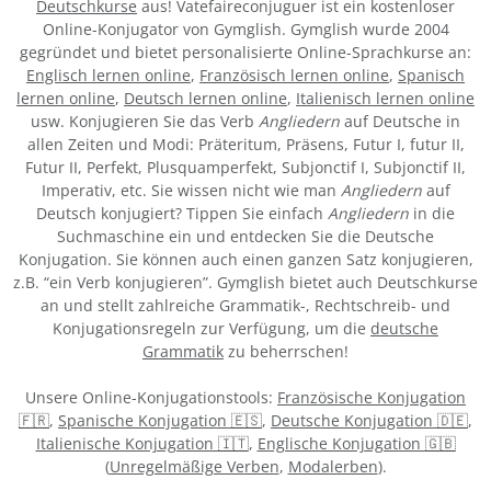
Deutschkurse
aus! Vatefaireconjuguer ist ein kostenloser
Online-Konjugator von Gymglish. Gymglish wurde 2004
gegründet und bietet personalisierte Online-Sprachkurse an:
Englisch lernen online
,
Französisch lernen online
,
Spanisch
lernen online
,
Deutsch lernen online
,
Italienisch lernen online
usw. Konjugieren Sie das Verb
Angliedern
auf Deutsche in
allen Zeiten und Modi: Präteritum, Präsens, Futur I, futur II,
Futur II, Perfekt, Plusquamperfekt, Subjonctif I, Subjonctif II,
Imperativ, etc. Sie wissen nicht wie man
Angliedern
auf
Deutsch konjugiert? Tippen Sie einfach
Angliedern
in die
Suchmaschine ein und entdecken Sie die Deutsche
Konjugation. Sie können auch einen ganzen Satz konjugieren,
z.B. “ein Verb konjugieren”. Gymglish bietet auch Deutschkurse
an und stellt zahlreiche Grammatik-, Rechtschreib- und
Konjugationsregeln zur Verfügung, um die
deutsche
Grammatik
zu beherrschen!
Unsere Online-Konjugationstools:
Französische Konjugation
🇫🇷
,
Spanische Konjugation 🇪🇸
,
Deutsche Konjugation 🇩🇪
,
Italienische Konjugation 🇮🇹
,
Englische Konjugation 🇬🇧
(
Unregelmäßige Verben
,
Modalerben
).