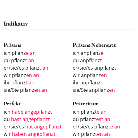
Indikativ
Präsens
Präsens Nebensatz
ich pflanz
e an
ich anpflanz
e
du pflanz
t an
du anpflanz
t
er/sie/es pflanz
t an
er/sie/es anpflanz
t
wir pflanz
en an
wir anpflanz
en
ihr pflanz
t an
ihr anpflanz
t
sie/Sie pflanz
en an
sie/Sie anpflanz
en
Perfekt
Präteritum
ich
habe angepflanzt
ich pflanz
te an
du
hast angepflanzt
du pflanz
test an
er/sie/es
hat angepflanzt
er/sie/es pflanz
te an
wir
haben angepflanzt
wir pflanz
ten an