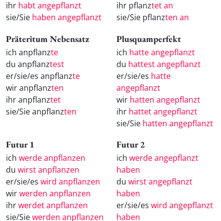
ihr
habt angepflanzt
ihr pflanz
tet an
sie/Sie
haben angepflanzt
sie/Sie pflanz
ten an
Präteritum Nebensatz
Plusquamperfekt
ich anpflanz
te
ich
hatte angepflanzt
du anpflanz
test
du
hattest angepflanzt
er/sie/es anpflanz
te
er/sie/es
hatte
wir anpflanz
ten
angepflanzt
ihr anpflanz
tet
wir
hatten angepflanzt
sie/Sie anpflanz
ten
ihr
hattet angepflanzt
sie/Sie
hatten angepflanzt
Futur 1
Futur 2
ich
werde anpflanzen
ich
werde angepflanzt
du
wirst anpflanzen
haben
er/sie/es
wird anpflanzen
du
wirst angepflanzt
wir
werden anpflanzen
haben
ihr
werdet anpflanzen
er/sie/es
wird angepflanzt
sie/Sie
werden anpflanzen
haben