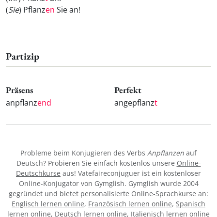
(
Sie
) Pflanz
en
Sie an!
Partizip
Präsens
Perfekt
anpflanz
end
angepflanz
t
Probleme beim Konjugieren des Verbs
Anpflanzen
auf
Deutsch? Probieren Sie einfach kostenlos unsere
Online-
Deutschkurse
aus! Vatefaireconjuguer ist ein kostenloser
Online-Konjugator von Gymglish. Gymglish wurde 2004
gegründet und bietet personalisierte Online-Sprachkurse an:
Englisch lernen online
,
Französisch lernen online
,
Spanisch
lernen online
,
Deutsch lernen online
,
Italienisch lernen online