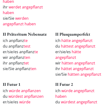
haben
ihr
werdet angepflanzt
haben
sie/Sie
werden
angepflanzt haben
II Präteritum Nebensatz
II Plusquamperfekt
ich anpflanz
te
ich
hätte angepflanzt
du anpflanz
test
du
hättest angepflanzt
er/sie/es anpflanz
te
er/sie/es
hätte
wir anpflanz
ten
angepflanzt
ihr anpflanz
tet
wir
hätten angepflanzt
sie/Sie anpflanz
ten
ihr
hättet angepflanzt
sie/Sie
hätten angepflanzt
II Futur 1
II Futur 2
ich
würde anpflanzen
ich
würde angepflanzt
du
würdest anpflanzen
haben
er/sie/es
würde
du
würdest angepflanzt