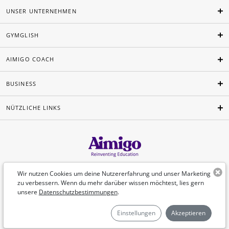
UNSER UNTERNEHMEN
GYMGLISH
AIMIGO COACH
BUSINESS
NÜTZLICHE LINKS
Deutsch
Wir nutzen Cookies um deine Nutzererfahrung und unser Marketing
zu verbessern. Wenn du mehr darüber wissen möchtest, lies gern
unsere
Datenschutzbestimmungen
.
©Aimigo 2026
Einstellungen
Akzeptieren