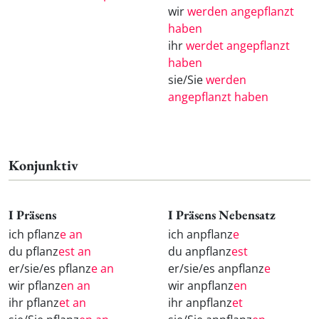
wir
werden angepflanzt
haben
ihr
werdet angepflanzt
haben
sie/Sie
werden
angepflanzt haben
Konjunktiv
I Präsens
I Präsens Nebensatz
ich pflanz
e an
ich anpflanz
e
du pflanz
est an
du anpflanz
est
er/sie/es pflanz
e an
er/sie/es anpflanz
e
wir pflanz
en an
wir anpflanz
en
ihr pflanz
et an
ihr anpflanz
et