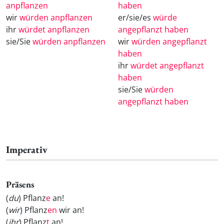
anpflanzen
haben
wir
würden anpflanzen
er/sie/es
würde
ihr
würdet anpflanzen
angepflanzt haben
sie/Sie
würden anpflanzen
wir
würden angepflanzt
haben
ihr
würdet angepflanzt
haben
sie/Sie
würden
angepflanzt haben
Imperativ
Präsens
(
du
) Pflanz
e
an!
(
wir
) Pflanz
en
wir an!
(
ihr
) Pflanz
t
an!