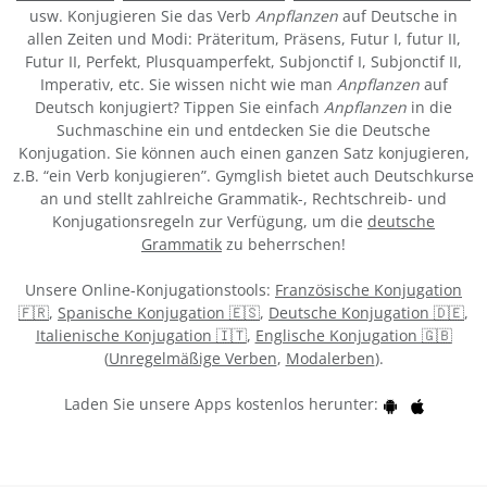
usw. Konjugieren Sie das Verb
Anpflanzen
auf Deutsche in
allen Zeiten und Modi: Präteritum, Präsens, Futur I, futur II,
Futur II, Perfekt, Plusquamperfekt, Subjonctif I, Subjonctif II,
Imperativ, etc. Sie wissen nicht wie man
Anpflanzen
auf
Deutsch konjugiert? Tippen Sie einfach
Anpflanzen
in die
Suchmaschine ein und entdecken Sie die Deutsche
Konjugation. Sie können auch einen ganzen Satz konjugieren,
z.B. “ein Verb konjugieren”. Gymglish bietet auch Deutschkurse
an und stellt zahlreiche Grammatik-, Rechtschreib- und
Konjugationsregeln zur Verfügung, um die
deutsche
Grammatik
zu beherrschen!
Unsere Online-Konjugationstools:
Französische Konjugation
🇫🇷
,
Spanische Konjugation 🇪🇸
,
Deutsche Konjugation 🇩🇪
,
Italienische Konjugation 🇮🇹
,
Englische Konjugation 🇬🇧
(
Unregelmäßige Verben
,
Modalerben
).
Laden Sie unsere Apps kostenlos herunter: