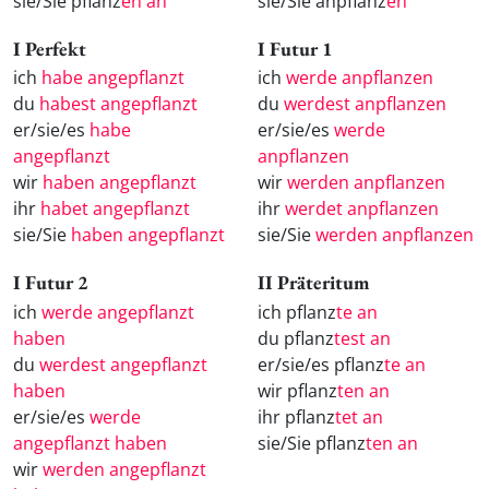
sie/Sie pflanz
en an
sie/Sie anpflanz
en
I Perfekt
I Futur 1
ich
habe angepflanzt
ich
werde anpflanzen
du
habest angepflanzt
du
werdest anpflanzen
er/sie/es
habe
er/sie/es
werde
angepflanzt
anpflanzen
wir
haben angepflanzt
wir
werden anpflanzen
ihr
habet angepflanzt
ihr
werdet anpflanzen
sie/Sie
haben angepflanzt
sie/Sie
werden anpflanzen
I Futur 2
II Präteritum
ich
werde angepflanzt
ich pflanz
te an
haben
du pflanz
test an
du
werdest angepflanzt
er/sie/es pflanz
te an
haben
wir pflanz
ten an
er/sie/es
werde
ihr pflanz
tet an
angepflanzt haben
sie/Sie pflanz
ten an
wir
werden angepflanzt