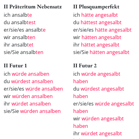
II Präteritum Nebensatz
II Plusquamperfekt
ich ansalb
te
ich
hätte angesalbt
du ansalb
test
du
hättest angesalbt
er/sie/es ansalb
te
er/sie/es
hätte angesalbt
wir ansalb
ten
wir
hätten angesalbt
ihr ansalb
tet
ihr
hättet angesalbt
sie/Sie ansalb
ten
sie/Sie
hätten angesalbt
II Futur 1
II Futur 2
ich
würde ansalben
ich
würde angesalbt
du
würdest ansalben
haben
er/sie/es
würde ansalben
du
würdest angesalbt
wir
würden ansalben
haben
ihr
würdet ansalben
er/sie/es
würde angesalbt
sie/Sie
würden ansalben
haben
wir
würden angesalbt
haben
ihr
würdet angesalbt