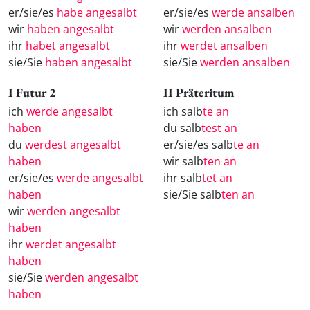
er/sie/es
habe angesalbt
er/sie/es
werde ansalben
wir
haben angesalbt
wir
werden ansalben
ihr
habet angesalbt
ihr
werdet ansalben
sie/Sie
haben angesalbt
sie/Sie
werden ansalben
I Futur 2
II Präteritum
ich
werde angesalbt
ich salb
te an
haben
du salb
test an
du
werdest angesalbt
er/sie/es salb
te an
haben
wir salb
ten an
er/sie/es
werde angesalbt
ihr salb
tet an
haben
sie/Sie salb
ten an
wir
werden angesalbt
haben
ihr
werdet angesalbt
haben
sie/Sie
werden angesalbt
haben