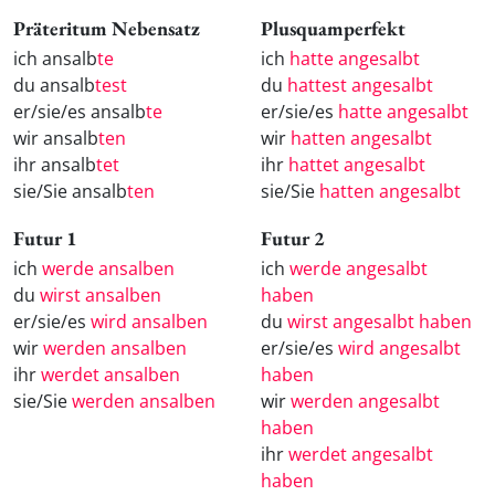
Präteritum Nebensatz
Plusquamperfekt
ich ansalb
te
ich
hatte angesalbt
du ansalb
test
du
hattest angesalbt
er/sie/es ansalb
te
er/sie/es
hatte angesalbt
wir ansalb
ten
wir
hatten angesalbt
ihr ansalb
tet
ihr
hattet angesalbt
sie/Sie ansalb
ten
sie/Sie
hatten angesalbt
Futur 1
Futur 2
ich
werde ansalben
ich
werde angesalbt
du
wirst ansalben
haben
er/sie/es
wird ansalben
du
wirst angesalbt haben
wir
werden ansalben
er/sie/es
wird angesalbt
ihr
werdet ansalben
haben
sie/Sie
werden ansalben
wir
werden angesalbt
haben
ihr
werdet angesalbt
haben