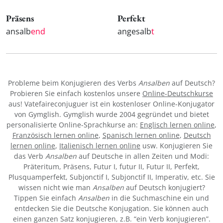
Präsens
Perfekt
ansalb
end
angesalb
t
Probleme beim Konjugieren des Verbs
Ansalben
auf Deutsch?
Probieren Sie einfach kostenlos unsere
Online-Deutschkurse
aus! Vatefaireconjuguer ist ein kostenloser Online-Konjugator
von Gymglish. Gymglish wurde 2004 gegründet und bietet
personalisierte Online-Sprachkurse an:
Englisch lernen online
,
Französisch lernen online
,
Spanisch lernen online
,
Deutsch
lernen online
,
Italienisch lernen online
usw. Konjugieren Sie
das Verb
Ansalben
auf Deutsche in allen Zeiten und Modi:
Präteritum, Präsens, Futur I, futur II, Futur II, Perfekt,
Plusquamperfekt, Subjonctif I, Subjonctif II, Imperativ, etc. Sie
wissen nicht wie man
Ansalben
auf Deutsch konjugiert?
Tippen Sie einfach
Ansalben
in die Suchmaschine ein und
entdecken Sie die Deutsche Konjugation. Sie können auch
einen ganzen Satz konjugieren, z.B. “ein Verb konjugieren”.