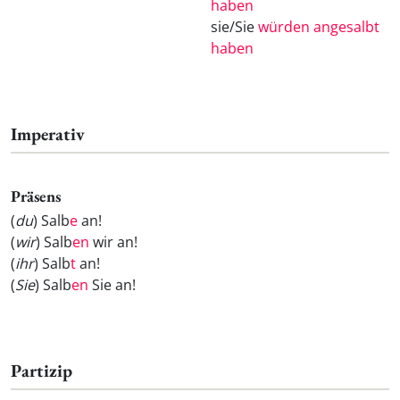
haben
sie/Sie
würden angesalbt
haben
Imperativ
Präsens
(
du
) Salb
e
an!
(
wir
) Salb
en
wir an!
(
ihr
) Salb
t
an!
(
Sie
) Salb
en
Sie an!
Partizip