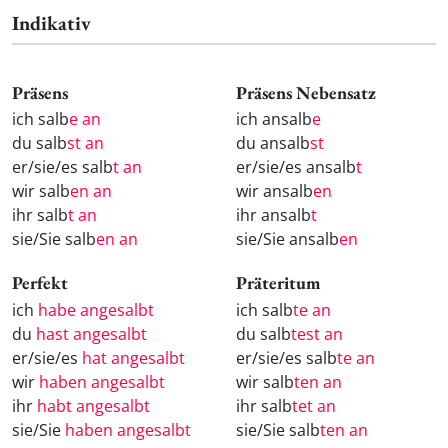
Indikativ
Präsens
Präsens Nebensatz
ich salb
e an
ich ansalb
e
du salb
st an
du ansalb
st
er/sie/es salb
t an
er/sie/es ansalb
t
wir salb
en an
wir ansalb
en
ihr salb
t an
ihr ansalb
t
sie/Sie salb
en an
sie/Sie ansalb
en
Perfekt
Präteritum
ich
habe angesalbt
ich salb
te an
du
hast angesalbt
du salb
test an
er/sie/es
hat angesalbt
er/sie/es salb
te an
wir
haben angesalbt
wir salb
ten an
ihr
habt angesalbt
ihr salb
tet an
sie/Sie
haben angesalbt
sie/Sie salb
ten an