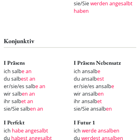
sie/Sie
werden angesalbt
haben
Konjunktiv
I Präsens
I Präsens Nebensatz
ich salb
e an
ich ansalb
e
du salb
est an
du ansalb
est
er/sie/es salb
e an
er/sie/es ansalb
e
wir salb
en an
wir ansalb
en
ihr salb
et an
ihr ansalb
et
sie/Sie salb
en an
sie/Sie ansalb
en
I Perfekt
I Futur 1
ich
habe angesalbt
ich
werde ansalben
du
habest angesalbt
du
werdest ansalben