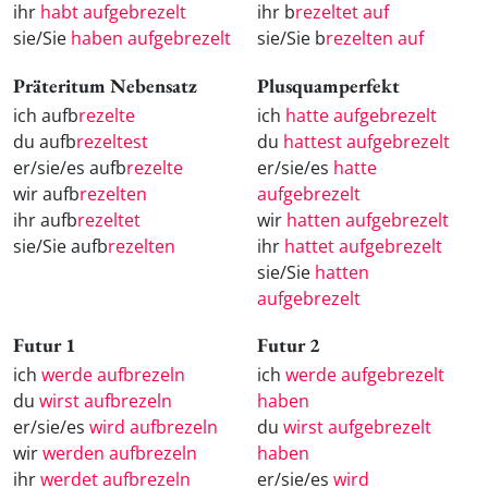
ihr
habt aufgebrezelt
ihr b
rezeltet auf
sie/Sie
haben aufgebrezelt
sie/Sie b
rezelten auf
Präteritum Nebensatz
Plusquamperfekt
ich aufb
rezelte
ich
hatte aufgebrezelt
du aufb
rezeltest
du
hattest aufgebrezelt
er/sie/es aufb
rezelte
er/sie/es
hatte
wir aufb
rezelten
aufgebrezelt
ihr aufb
rezeltet
wir
hatten aufgebrezelt
sie/Sie aufb
rezelten
ihr
hattet aufgebrezelt
sie/Sie
hatten
aufgebrezelt
Futur 1
Futur 2
ich
werde aufbrezeln
ich
werde aufgebrezelt
du
wirst aufbrezeln
haben
er/sie/es
wird aufbrezeln
du
wirst aufgebrezelt
wir
werden aufbrezeln
haben
ihr
werdet aufbrezeln
er/sie/es
wird