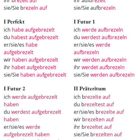
ihr b
rezelt auf
ihr aufb
rezelt
sie/Sie b
rezeln auf
sie/Sie aufb
rezeln
I Perfekt
I Futur 1
ich
habe aufgebrezelt
ich
werde aufbrezeln
du
habest aufgebrezelt
du
werdest aufbrezeln
er/sie/es
habe
er/sie/es
werde
aufgebrezelt
aufbrezeln
wir
haben aufgebrezelt
wir
werden aufbrezeln
ihr
habet aufgebrezelt
ihr
werdet aufbrezeln
sie/Sie
haben aufgebrezelt
sie/Sie
werden aufbrezeln
I Futur 2
II Präteritum
ich
werde aufgebrezelt
ich b
rezelte auf
haben
du b
rezeltest auf
du
werdest aufgebrezelt
er/sie/es b
rezelte auf
haben
wir b
rezelten auf
er/sie/es
werde
ihr b
rezeltet auf
aufgebrezelt haben
sie/Sie b
rezelten auf