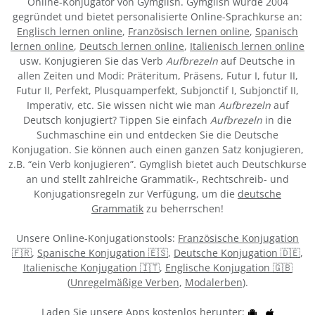
Online-Konjugator von Gymglish. Gymglish wurde 2004
gegründet und bietet personalisierte Online-Sprachkurse an:
Englisch lernen online
,
Französisch lernen online
,
Spanisch
lernen online
,
Deutsch lernen online
,
Italienisch lernen online
usw. Konjugieren Sie das Verb
Aufbrezeln
auf Deutsche in
allen Zeiten und Modi: Präteritum, Präsens, Futur I, futur II,
Futur II, Perfekt, Plusquamperfekt, Subjonctif I, Subjonctif II,
Imperativ, etc. Sie wissen nicht wie man
Aufbrezeln
auf
Deutsch konjugiert? Tippen Sie einfach
Aufbrezeln
in die
Suchmaschine ein und entdecken Sie die Deutsche
Konjugation. Sie können auch einen ganzen Satz konjugieren,
z.B. “ein Verb konjugieren”. Gymglish bietet auch Deutschkurse
an und stellt zahlreiche Grammatik-, Rechtschreib- und
Konjugationsregeln zur Verfügung, um die
deutsche
Grammatik
zu beherrschen!
Unsere Online-Konjugationstools:
Französische Konjugation
🇫🇷
,
Spanische Konjugation 🇪🇸
,
Deutsche Konjugation 🇩🇪
,
Italienische Konjugation 🇮🇹
,
Englische Konjugation 🇬🇧
(
Unregelmäßige Verben
,
Modalerben
).
Laden Sie unsere Apps kostenlos herunter: