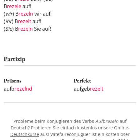
B
rezele
auf!
(
wir
) B
rezeln
wir auf!
(
ihr
) B
rezelt
auf!
(
Sie
) B
rezeln
Sie auf!
Partizip
Präsens
Perfekt
aufb
rezelnd
aufgeb
rezelt
Probleme beim Konjugieren des Verbs
Aufbrezeln
auf
Deutsch? Probieren Sie einfach kostenlos unsere
Online-
Deutschkurse
aus! Vatefaireconjuguer ist ein kostenloser