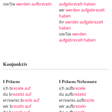
sie/Sie
werden aufbrezeln
aufgebrezelt haben
wir
werden aufgebrezelt
haben
ihr
werdet aufgebrezelt
haben
sie/Sie
werden
aufgebrezelt haben
Konjunktiv
I Präsens
I Präsens Nebensatz
ich b
rezele auf
ich aufb
rezele
du b
rezelst auf
du aufb
rezelst
er/sie/es b
rezle auf
er/sie/es aufb
rezle
wir b
rezeln auf
wir aufb
rezeln