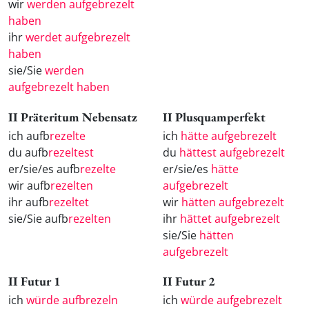
wir
werden aufgebrezelt
haben
ihr
werdet aufgebrezelt
haben
sie/Sie
werden
aufgebrezelt haben
II Präteritum Nebensatz
II Plusquamperfekt
ich aufb
rezelte
ich
hätte aufgebrezelt
du aufb
rezeltest
du
hättest aufgebrezelt
er/sie/es aufb
rezelte
er/sie/es
hätte
wir aufb
rezelten
aufgebrezelt
ihr aufb
rezeltet
wir
hätten aufgebrezelt
sie/Sie aufb
rezelten
ihr
hättet aufgebrezelt
sie/Sie
hätten
aufgebrezelt
II Futur 1
II Futur 2
ich
würde aufbrezeln
ich
würde aufgebrezelt