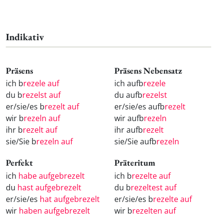
Indikativ
Präsens
Präsens Nebensatz
ich b
rezele auf
ich aufb
rezele
du b
rezelst auf
du aufb
rezelst
er/sie/es b
rezelt auf
er/sie/es aufb
rezelt
wir b
rezeln auf
wir aufb
rezeln
ihr b
rezelt auf
ihr aufb
rezelt
sie/Sie b
rezeln auf
sie/Sie aufb
rezeln
Perfekt
Präteritum
ich
habe aufgebrezelt
ich b
rezelte auf
du
hast aufgebrezelt
du b
rezeltest auf
er/sie/es
hat aufgebrezelt
er/sie/es b
rezelte auf
wir
haben aufgebrezelt
wir b
rezelten auf