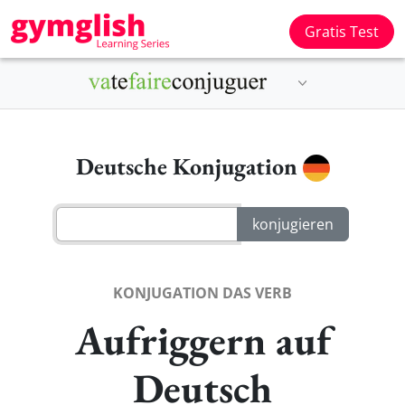
Gratis Test
Deutsche Konjugation
KONJUGATION DAS VERB
Aufriggern auf
Deutsch