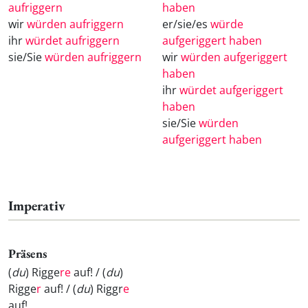
aufriggern
haben
wir
würden aufriggern
er/sie/es
würde
ihr
würdet aufriggern
aufgeriggert haben
sie/Sie
würden aufriggern
wir
würden aufgeriggert
haben
ihr
würdet aufgeriggert
haben
sie/Sie
würden
aufgeriggert haben
Imperativ
Präsens
(
du
) Rigge
re
auf! / (
du
)
Rigge
r
auf! / (
du
) Riggr
e
auf!