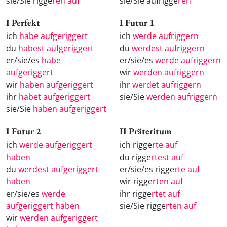
sie/Sie rigge
ren auf
sie/Sie aufrigge
ren
I Perfekt
I Futur 1
ich
habe aufgeriggert
ich
werde aufriggern
du
habest aufgeriggert
du
werdest aufriggern
er/sie/es
habe
er/sie/es
werde aufriggern
aufgeriggert
wir
werden aufriggern
wir
haben aufgeriggert
ihr
werdet aufriggern
ihr
habet aufgeriggert
sie/Sie
werden aufriggern
sie/Sie
haben aufgeriggert
I Futur 2
II Präteritum
ich
werde aufgeriggert
ich rigge
rte auf
haben
du rigge
rtest auf
du
werdest aufgeriggert
er/sie/es rigge
rte auf
haben
wir rigge
rten auf
er/sie/es
werde
ihr rigge
rtet auf
aufgeriggert haben
sie/Sie rigge
rten auf
wir
werden aufgeriggert