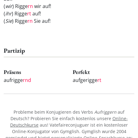
(
wir
) Rigge
rn
wir auf!
(
ihr
) Rigge
rt
auf!
(
Sie
) Rigge
rn
Sie auf!
Partizip
Präsens
Perfekt
aufrigge
rnd
aufgerigge
rt
Probleme beim Konjugieren des Verbs
Aufriggern
auf
Deutsch? Probieren Sie einfach kostenlos unsere
Online-
Deutschkurse
aus! Vatefaireconjuguer ist ein kostenloser
Online-Konjugator von Gymglish. Gymglish wurde 2004
gegründet und bietet personalisierte Online-Sprachkurse an: