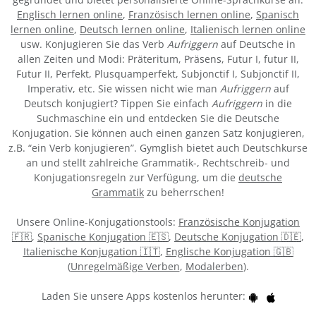
Englisch lernen online
,
Französisch lernen online
,
Spanisch
lernen online
,
Deutsch lernen online
,
Italienisch lernen online
usw. Konjugieren Sie das Verb
Aufriggern
auf Deutsche in
allen Zeiten und Modi: Präteritum, Präsens, Futur I, futur II,
Futur II, Perfekt, Plusquamperfekt, Subjonctif I, Subjonctif II,
Imperativ, etc. Sie wissen nicht wie man
Aufriggern
auf
Deutsch konjugiert? Tippen Sie einfach
Aufriggern
in die
Suchmaschine ein und entdecken Sie die Deutsche
Konjugation. Sie können auch einen ganzen Satz konjugieren,
z.B. “ein Verb konjugieren”. Gymglish bietet auch Deutschkurse
an und stellt zahlreiche Grammatik-, Rechtschreib- und
Konjugationsregeln zur Verfügung, um die
deutsche
Grammatik
zu beherrschen!
Unsere Online-Konjugationstools:
Französische Konjugation
🇫🇷
,
Spanische Konjugation 🇪🇸
,
Deutsche Konjugation 🇩🇪
,
Italienische Konjugation 🇮🇹
,
Englische Konjugation 🇬🇧
(
Unregelmäßige Verben
,
Modalerben
).
Laden Sie unsere Apps kostenlos herunter: