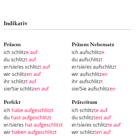
Indikativ
Präsens
Präsens Nebensatz
ich schlitz
e auf
ich aufschlitz
e
du schlitz
t auf
du aufschlitz
t
er/sie/es schlitz
t auf
er/sie/es aufschlitz
t
wir schlitz
en auf
wir aufschlitz
en
ihr schlitz
t auf
ihr aufschlitz
t
sie/Sie schlitz
en auf
sie/Sie aufschlitz
en
Perfekt
Präteritum
ich
habe aufgeschlitzt
ich schlitz
te auf
du
hast aufgeschlitzt
du schlitz
test auf
er/sie/es
hat aufgeschlitzt
er/sie/es schlitz
te auf
wir
haben aufgeschlitzt
wir schlitz
ten auf