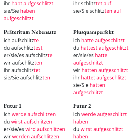
ihr
habt aufgeschlitzt
ihr schlitz
tet auf
sie/Sie
haben
sie/Sie schlitz
ten auf
aufgeschlitzt
Präteritum Nebensatz
Plusquamperfekt
ich aufschlitz
te
ich
hatte aufgeschlitzt
du aufschlitz
test
du
hattest aufgeschlitzt
er/sie/es aufschlitz
te
er/sie/es
hatte
wir aufschlitz
ten
aufgeschlitzt
ihr aufschlitz
tet
wir
hatten aufgeschlitzt
sie/Sie aufschlitz
ten
ihr
hattet aufgeschlitzt
sie/Sie
hatten
aufgeschlitzt
Futur 1
Futur 2
ich
werde aufschlitzen
ich
werde aufgeschlitzt
du
wirst aufschlitzen
haben
er/sie/es
wird aufschlitzen
du
wirst aufgeschlitzt
wir
werden aufschlitzen
haben