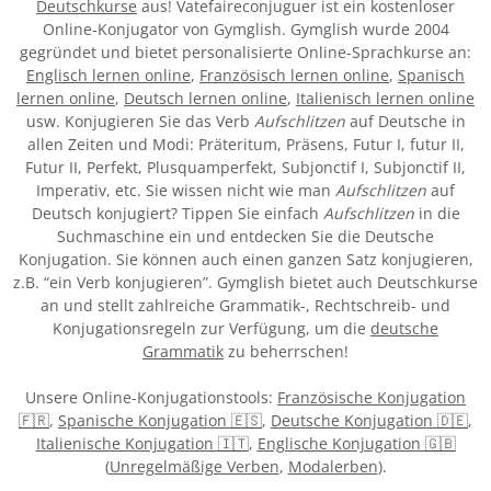
Deutschkurse
aus! Vatefaireconjuguer ist ein kostenloser
Online-Konjugator von Gymglish. Gymglish wurde 2004
gegründet und bietet personalisierte Online-Sprachkurse an:
Englisch lernen online
,
Französisch lernen online
,
Spanisch
lernen online
,
Deutsch lernen online
,
Italienisch lernen online
usw. Konjugieren Sie das Verb
Aufschlitzen
auf Deutsche in
allen Zeiten und Modi: Präteritum, Präsens, Futur I, futur II,
Futur II, Perfekt, Plusquamperfekt, Subjonctif I, Subjonctif II,
Imperativ, etc. Sie wissen nicht wie man
Aufschlitzen
auf
Deutsch konjugiert? Tippen Sie einfach
Aufschlitzen
in die
Suchmaschine ein und entdecken Sie die Deutsche
Konjugation. Sie können auch einen ganzen Satz konjugieren,
z.B. “ein Verb konjugieren”. Gymglish bietet auch Deutschkurse
an und stellt zahlreiche Grammatik-, Rechtschreib- und
Konjugationsregeln zur Verfügung, um die
deutsche
Grammatik
zu beherrschen!
Unsere Online-Konjugationstools:
Französische Konjugation
🇫🇷
,
Spanische Konjugation 🇪🇸
,
Deutsche Konjugation 🇩🇪
,
Italienische Konjugation 🇮🇹
,
Englische Konjugation 🇬🇧
(
Unregelmäßige Verben
,
Modalerben
).