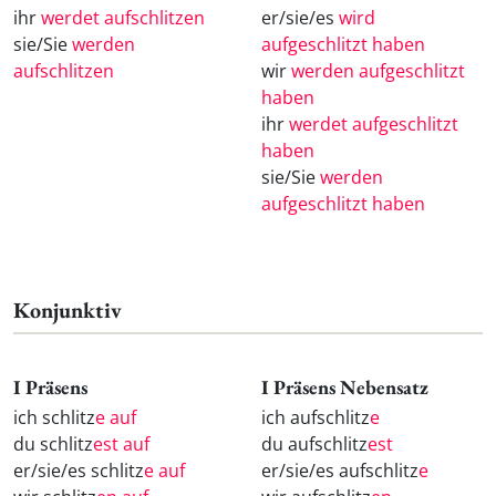
ihr
werdet aufschlitzen
er/sie/es
wird
sie/Sie
werden
aufgeschlitzt haben
aufschlitzen
wir
werden aufgeschlitzt
haben
ihr
werdet aufgeschlitzt
haben
sie/Sie
werden
aufgeschlitzt haben
Konjunktiv
I Präsens
I Präsens Nebensatz
ich schlitz
e auf
ich aufschlitz
e
du schlitz
est auf
du aufschlitz
est
er/sie/es schlitz
e auf
er/sie/es aufschlitz
e