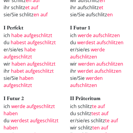
wir schlitz
en auf
wir aufschlitz
en
ihr schlitz
et auf
ihr aufschlitz
et
sie/Sie schlitz
en auf
sie/Sie aufschlitz
en
I Perfekt
I Futur 1
ich
habe aufgeschlitzt
ich
werde aufschlitzen
du
habest aufgeschlitzt
du
werdest aufschlitzen
er/sie/es
habe
er/sie/es
werde
aufgeschlitzt
aufschlitzen
wir
haben aufgeschlitzt
wir
werden aufschlitzen
ihr
habet aufgeschlitzt
ihr
werdet aufschlitzen
sie/Sie
haben
sie/Sie
werden
aufgeschlitzt
aufschlitzen
I Futur 2
II Präteritum
ich
werde aufgeschlitzt
ich schlitz
te auf
haben
du schlitz
test auf
du
werdest aufgeschlitzt
er/sie/es schlitz
te auf
haben
wir schlitz
ten auf