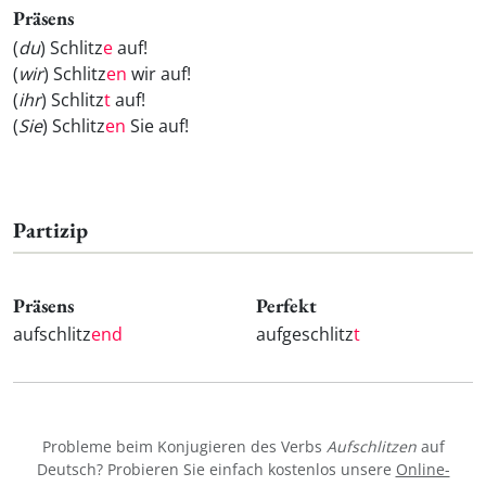
Präsens
(
du
) Schlitz
e
auf!
(
wir
) Schlitz
en
wir auf!
(
ihr
) Schlitz
t
auf!
(
Sie
) Schlitz
en
Sie auf!
Partizip
Präsens
Perfekt
aufschlitz
end
aufgeschlitz
t
Probleme beim Konjugieren des Verbs
Aufschlitzen
auf
Deutsch? Probieren Sie einfach kostenlos unsere
Online-