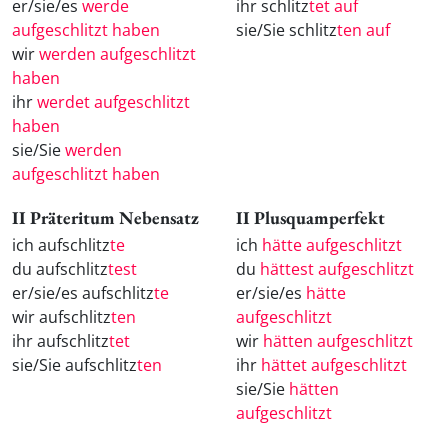
er/sie/es
werde
ihr schlitz
tet auf
aufgeschlitzt haben
sie/Sie schlitz
ten auf
wir
werden aufgeschlitzt
haben
ihr
werdet aufgeschlitzt
haben
sie/Sie
werden
aufgeschlitzt haben
II Präteritum Nebensatz
II Plusquamperfekt
ich aufschlitz
te
ich
hätte aufgeschlitzt
du aufschlitz
test
du
hättest aufgeschlitzt
er/sie/es aufschlitz
te
er/sie/es
hätte
wir aufschlitz
ten
aufgeschlitzt
ihr aufschlitz
tet
wir
hätten aufgeschlitzt
sie/Sie aufschlitz
ten
ihr
hättet aufgeschlitzt
sie/Sie
hätten
aufgeschlitzt