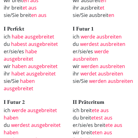
wir breit
en aus
wir ausbreit
en
ihr breit
et aus
ihr ausbreit
et
sie/Sie breit
en aus
sie/Sie ausbreit
en
I Perfekt
I Futur 1
ich
habe ausgebreitet
ich
werde ausbreiten
du
habest ausgebreitet
du
werdest ausbreiten
er/sie/es
habe
er/sie/es
werde
ausgebreitet
ausbreiten
wir
haben ausgebreitet
wir
werden ausbreiten
ihr
habet ausgebreitet
ihr
werdet ausbreiten
sie/Sie
haben
sie/Sie
werden ausbreiten
ausgebreitet
I Futur 2
II Präteritum
ich
werde ausgebreitet
ich breit
ete aus
haben
du breit
etest aus
du
werdest ausgebreitet
er/sie/es breit
ete aus
haben
wir breit
eten aus