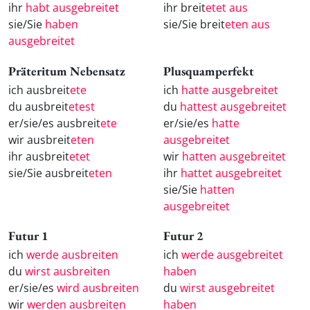
ihr
habt ausgebreitet
ihr breit
etet aus
sie/Sie
haben
sie/Sie breit
eten aus
ausgebreitet
Präteritum Nebensatz
Plusquamperfekt
ich ausbreit
ete
ich
hatte ausgebreitet
du ausbreit
etest
du
hattest ausgebreitet
er/sie/es ausbreit
ete
er/sie/es
hatte
wir ausbreit
eten
ausgebreitet
ihr ausbreit
etet
wir
hatten ausgebreitet
sie/Sie ausbreit
eten
ihr
hattet ausgebreitet
sie/Sie
hatten
ausgebreitet
Futur 1
Futur 2
ich
werde ausbreiten
ich
werde ausgebreitet
du
wirst ausbreiten
haben
er/sie/es
wird ausbreiten
du
wirst ausgebreitet
wir
werden ausbreiten
haben