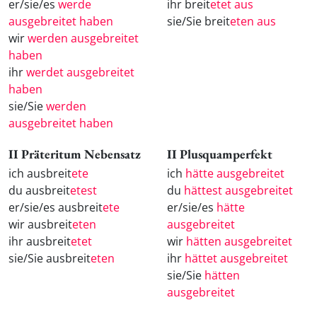
er/sie/es
werde
ihr breit
etet aus
ausgebreitet haben
sie/Sie breit
eten aus
wir
werden ausgebreitet
haben
ihr
werdet ausgebreitet
haben
sie/Sie
werden
ausgebreitet haben
II Präteritum Nebensatz
II Plusquamperfekt
ich ausbreit
ete
ich
hätte ausgebreitet
du ausbreit
etest
du
hättest ausgebreitet
er/sie/es ausbreit
ete
er/sie/es
hätte
wir ausbreit
eten
ausgebreitet
ihr ausbreit
etet
wir
hätten ausgebreitet
sie/Sie ausbreit
eten
ihr
hättet ausgebreitet
sie/Sie
hätten
ausgebreitet