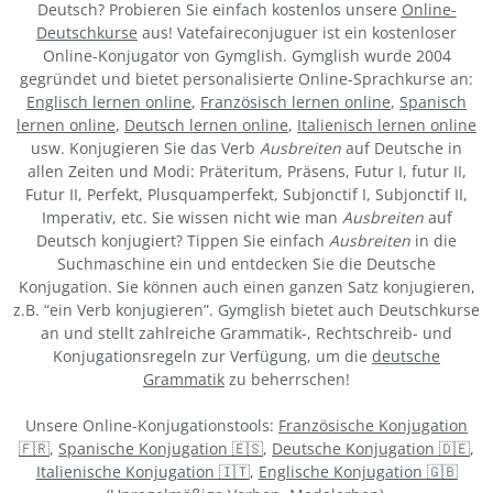
Deutsch? Probieren Sie einfach kostenlos unsere
Online-
Deutschkurse
aus! Vatefaireconjuguer ist ein kostenloser
Online-Konjugator von Gymglish. Gymglish wurde 2004
gegründet und bietet personalisierte Online-Sprachkurse an:
Englisch lernen online
,
Französisch lernen online
,
Spanisch
lernen online
,
Deutsch lernen online
,
Italienisch lernen online
usw. Konjugieren Sie das Verb
Ausbreiten
auf Deutsche in
allen Zeiten und Modi: Präteritum, Präsens, Futur I, futur II,
Futur II, Perfekt, Plusquamperfekt, Subjonctif I, Subjonctif II,
Imperativ, etc. Sie wissen nicht wie man
Ausbreiten
auf
Deutsch konjugiert? Tippen Sie einfach
Ausbreiten
in die
Suchmaschine ein und entdecken Sie die Deutsche
Konjugation. Sie können auch einen ganzen Satz konjugieren,
z.B. “ein Verb konjugieren”. Gymglish bietet auch Deutschkurse
an und stellt zahlreiche Grammatik-, Rechtschreib- und
Konjugationsregeln zur Verfügung, um die
deutsche
Grammatik
zu beherrschen!
Unsere Online-Konjugationstools:
Französische Konjugation
🇫🇷
,
Spanische Konjugation 🇪🇸
,
Deutsche Konjugation 🇩🇪
,
Italienische Konjugation 🇮🇹
,
Englische Konjugation 🇬🇧