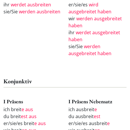
ihr
werdet ausbreiten
er/sie/es
wird
sie/Sie
werden ausbreiten
ausgebreitet haben
wir
werden ausgebreitet
haben
ihr
werdet ausgebreitet
haben
sie/Sie
werden
ausgebreitet haben
Konjunktiv
I Präsens
I Präsens Nebensatz
ich breit
e aus
ich ausbreit
e
du breit
est aus
du ausbreit
est
er/sie/es breit
e aus
er/sie/es ausbreit
e