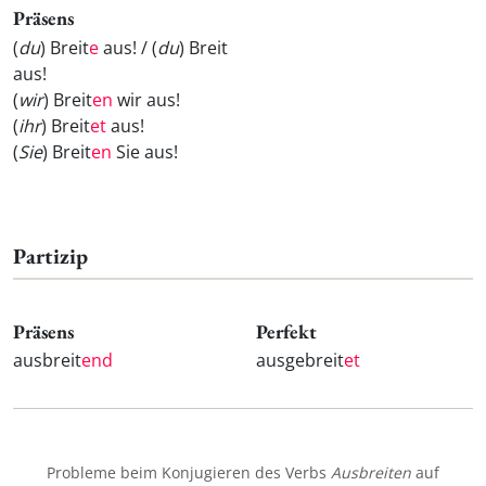
Präsens
(
du
) Breit
e
aus! / (
du
) Breit
aus!
(
wir
) Breit
en
wir aus!
(
ihr
) Breit
et
aus!
(
Sie
) Breit
en
Sie aus!
Partizip
Präsens
Perfekt
ausbreit
end
ausgebreit
et
Probleme beim Konjugieren des Verbs
Ausbreiten
auf