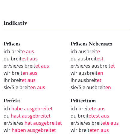
Indikativ
Präsens
Präsens Nebensatz
ich breit
e aus
ich ausbreit
e
du breit
est aus
du ausbreit
est
er/sie/es breit
et aus
er/sie/es ausbreit
et
wir breit
en aus
wir ausbreit
en
ihr breit
et aus
ihr ausbreit
et
sie/Sie breit
en aus
sie/Sie ausbreit
en
Perfekt
Präteritum
ich
habe ausgebreitet
ich breit
ete aus
du
hast ausgebreitet
du breit
etest aus
er/sie/es
hat ausgebreitet
er/sie/es breit
ete aus
wir
haben ausgebreitet
wir breit
eten aus