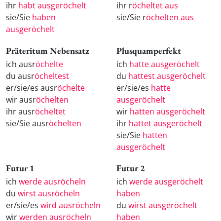
ihr
habt ausgeröchelt
ihr r
öcheltet aus
sie/Sie
haben
sie/Sie r
öchelten aus
ausgeröchelt
Präteritum Nebensatz
Plusquamperfekt
ich ausr
öchelte
ich
hatte ausgeröchelt
du ausr
öcheltest
du
hattest ausgeröchelt
er/sie/es ausr
öchelte
er/sie/es
hatte
wir ausr
öchelten
ausgeröchelt
ihr ausr
öcheltet
wir
hatten ausgeröchelt
sie/Sie ausr
öchelten
ihr
hattet ausgeröchelt
sie/Sie
hatten
ausgeröchelt
Futur 1
Futur 2
ich
werde ausröcheln
ich
werde ausgeröchelt
du
wirst ausröcheln
haben
er/sie/es
wird ausröcheln
du
wirst ausgeröchelt
wir
werden ausröcheln
haben