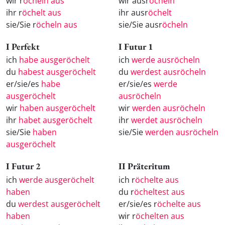
wir r
öcheln aus
wir ausr
öcheln
ihr r
öchelt aus
ihr ausr
öchelt
sie/Sie r
öcheln aus
sie/Sie ausr
öcheln
I Perfekt
I Futur 1
ich
habe ausgeröchelt
ich
werde ausröcheln
du
habest ausgeröchelt
du
werdest ausröcheln
er/sie/es
habe
er/sie/es
werde
ausgeröchelt
ausröcheln
wir
haben ausgeröchelt
wir
werden ausröcheln
ihr
habet ausgeröchelt
ihr
werdet ausröcheln
sie/Sie
haben
sie/Sie
werden ausröcheln
ausgeröchelt
I Futur 2
II Präteritum
ich
werde ausgeröchelt
ich r
öchelte aus
haben
du r
öcheltest aus
du
werdest ausgeröchelt
er/sie/es r
öchelte aus
haben
wir r
öchelten aus