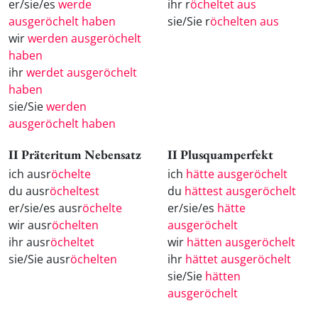
er/sie/es
werde
ihr r
öcheltet aus
ausgeröchelt haben
sie/Sie r
öchelten aus
wir
werden ausgeröchelt
haben
ihr
werdet ausgeröchelt
haben
sie/Sie
werden
ausgeröchelt haben
II Präteritum Nebensatz
II Plusquamperfekt
ich ausr
öchelte
ich
hätte ausgeröchelt
du ausr
öcheltest
du
hättest ausgeröchelt
er/sie/es ausr
öchelte
er/sie/es
hätte
wir ausr
öchelten
ausgeröchelt
ihr ausr
öcheltet
wir
hätten ausgeröchelt
sie/Sie ausr
öchelten
ihr
hättet ausgeröchelt
sie/Sie
hätten
ausgeröchelt