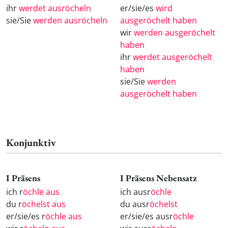
ihr
werdet ausröcheln
er/sie/es
wird
sie/Sie
werden ausröcheln
ausgeröchelt haben
wir
werden ausgeröchelt
haben
ihr
werdet ausgeröchelt
haben
sie/Sie
werden
ausgeröchelt haben
Konjunktiv
I Präsens
I Präsens Nebensatz
ich r
öchle aus
ich ausr
öchle
du r
öchelst aus
du ausr
öchelst
er/sie/es r
öchle aus
er/sie/es ausr
öchle