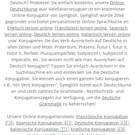
Deutsch? Probieren Sie einfach kostenlos unsere
Online-
Deutschkurse
aus! Vatefaireconjuguer ist ein kostenloser
Online-Konjugator von Gymglish. Gymglish wurde 2004
gegründet und bietet personalisierte Online-Sprachkurse an:
Englisch lernen online
,
Französisch lernen online
,
Spanisch
lernen online
,
Deutsch lernen online
,
Italienisch lernen online
usw. Konjugieren Sie das Verb
Ausröcheln
auf Deutsche in
allen Zeiten und Modi: Präteritum, Präsens, Futur I, futur II,
Futur II, Perfekt, Plusquamperfekt, Subjonctif I, Subjonctif II,
Imperativ, etc. Sie wissen nicht wie man
Ausröcheln
auf
Deutsch konjugiert? Tippen Sie einfach
Ausröcheln
in die
Suchmaschine ein und entdecken Sie die Deutsche
Konjugation. Sie können auch einen ganzen Satz konjugieren,
z.B. “ein Verb konjugieren”. Gymglish bietet auch Deutschkurse
an und stellt zahlreiche Grammatik-, Rechtschreib- und
Konjugationsregeln zur Verfügung, um die
deutsche
Grammatik
zu beherrschen!
Unsere Online-Konjugationstools:
Französische Konjugation
🇫🇷
,
Spanische Konjugation 🇪🇸
,
Deutsche Konjugation 🇩🇪
,
Italienische Konjugation 🇮🇹
,
Englische Konjugation 🇬🇧