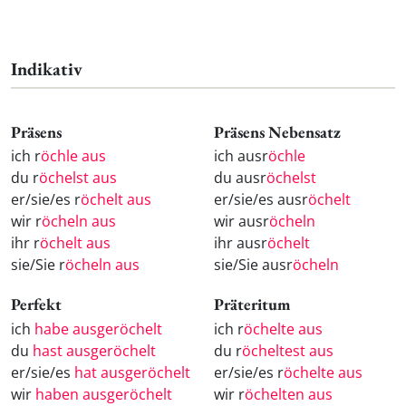
Indikativ
Präsens
Präsens Nebensatz
ich r
öchle aus
ich ausr
öchle
du r
öchelst aus
du ausr
öchelst
er/sie/es r
öchelt aus
er/sie/es ausr
öchelt
wir r
öcheln aus
wir ausr
öcheln
ihr r
öchelt aus
ihr ausr
öchelt
sie/Sie r
öcheln aus
sie/Sie ausr
öcheln
Perfekt
Präteritum
ich
habe ausgeröchelt
ich r
öchelte aus
du
hast ausgeröchelt
du r
öcheltest aus
er/sie/es
hat ausgeröchelt
er/sie/es r
öchelte aus
wir
haben ausgeröchelt
wir r
öchelten aus