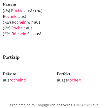
Präsens
(
du
) R
öchle
aus! / (
du
)
R
öchele
aus!
(
wir
) R
öcheln
wir aus!
(
ihr
) R
öchelt
aus!
(
Sie
) R
öcheln
Sie aus!
Partizip
Präsens
Perfekt
ausr
öchelnd
ausger
öchelt
Probleme beim Konjugieren des Verbs
Ausröcheln
auf