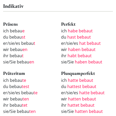
Indikativ
Präsens
Perfekt
ich bebau
e
ich
habe bebaut
du bebau
st
du
hast bebaut
er/sie/es bebau
t
er/sie/es
hat bebaut
wir bebau
en
wir
haben bebaut
ihr bebau
t
ihr
habt bebaut
sie/Sie bebau
en
sie/Sie
haben bebaut
Präteritum
Plusquamperfekt
ich bebau
te
ich
hatte bebaut
du bebau
test
du
hattest bebaut
er/sie/es bebau
te
er/sie/es
hatte bebaut
wir bebau
ten
wir
hatten bebaut
ihr bebau
tet
ihr
hattet bebaut
sie/Sie bebau
ten
sie/Sie
hatten bebaut