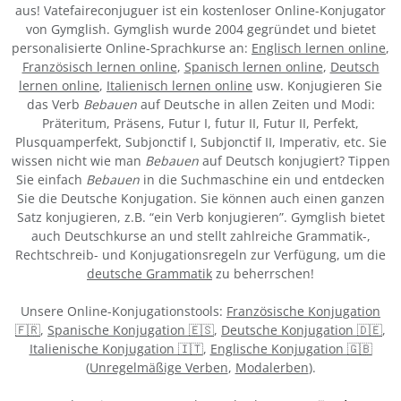
aus! Vatefaireconjuguer ist ein kostenloser Online-Konjugator
von Gymglish. Gymglish wurde 2004 gegründet und bietet
personalisierte Online-Sprachkurse an:
Englisch lernen online
,
Französisch lernen online
,
Spanisch lernen online
,
Deutsch
lernen online
,
Italienisch lernen online
usw. Konjugieren Sie
das Verb
Bebauen
auf Deutsche in allen Zeiten und Modi:
Präteritum, Präsens, Futur I, futur II, Futur II, Perfekt,
Plusquamperfekt, Subjonctif I, Subjonctif II, Imperativ, etc. Sie
wissen nicht wie man
Bebauen
auf Deutsch konjugiert? Tippen
Sie einfach
Bebauen
in die Suchmaschine ein und entdecken
Sie die Deutsche Konjugation. Sie können auch einen ganzen
Satz konjugieren, z.B. “ein Verb konjugieren”. Gymglish bietet
auch Deutschkurse an und stellt zahlreiche Grammatik-,
Rechtschreib- und Konjugationsregeln zur Verfügung, um die
deutsche Grammatik
zu beherrschen!
Unsere Online-Konjugationstools:
Französische Konjugation
🇫🇷
,
Spanische Konjugation 🇪🇸
,
Deutsche Konjugation 🇩🇪
,
Italienische Konjugation 🇮🇹
,
Englische Konjugation 🇬🇧
(
Unregelmäßige Verben
,
Modalerben
).