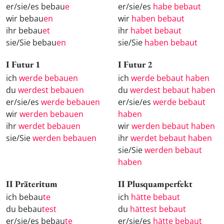
er/sie/es bebau
e
er/sie/es
habe bebaut
wir bebau
en
wir
haben bebaut
ihr bebau
et
ihr
habet bebaut
sie/Sie bebau
en
sie/Sie
haben bebaut
I Futur 1
I Futur 2
ich
werde bebauen
ich
werde bebaut haben
du
werdest bebauen
du
werdest bebaut haben
er/sie/es
werde bebauen
er/sie/es
werde bebaut
wir
werden bebauen
haben
ihr
werdet bebauen
wir
werden bebaut haben
sie/Sie
werden bebauen
ihr
werdet bebaut haben
sie/Sie
werden bebaut
haben
II Präteritum
II Plusquamperfekt
ich bebau
te
ich
hätte bebaut
du bebau
test
du
hättest bebaut
er/sie/es bebau
te
er/sie/es
hätte bebaut