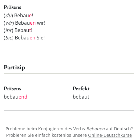
Präsens
(
du
) Bebau
e
!
(
wir
) Bebau
en
wir!
(
ihr
) Bebau
t
!
(
Sie
) Bebau
en
Sie!
Partizip
Präsens
Perfekt
bebau
end
bebaut
Probleme beim Konjugieren des Verbs
Bebauen
auf Deutsch?
Probieren Sie einfach kostenlos unsere
Online-Deutschkurse