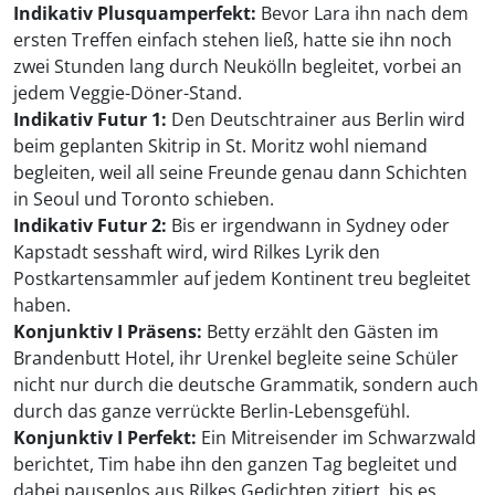
Indikativ Plusquamperfekt:
Bevor Lara ihn nach dem
ersten Treffen einfach stehen ließ, hatte sie ihn noch
zwei Stunden lang durch Neukölln begleitet, vorbei an
jedem Veggie-Döner-Stand.
Indikativ Futur 1:
Den Deutschtrainer aus Berlin wird
beim geplanten Skitrip in St. Moritz wohl niemand
begleiten, weil all seine Freunde genau dann Schichten
in Seoul und Toronto schieben.
Indikativ Futur 2:
Bis er irgendwann in Sydney oder
Kapstadt sesshaft wird, wird Rilkes Lyrik den
Postkartensammler auf jedem Kontinent treu begleitet
haben.
Konjunktiv I Präsens:
Betty erzählt den Gästen im
Brandenbutt Hotel, ihr Urenkel begleite seine Schüler
nicht nur durch die deutsche Grammatik, sondern auch
durch das ganze verrückte Berlin-Lebensgefühl.
Konjunktiv I Perfekt:
Ein Mitreisender im Schwarzwald
berichtet, Tim habe ihn den ganzen Tag begleitet und
dabei pausenlos aus Rilkes Gedichten zitiert, bis es