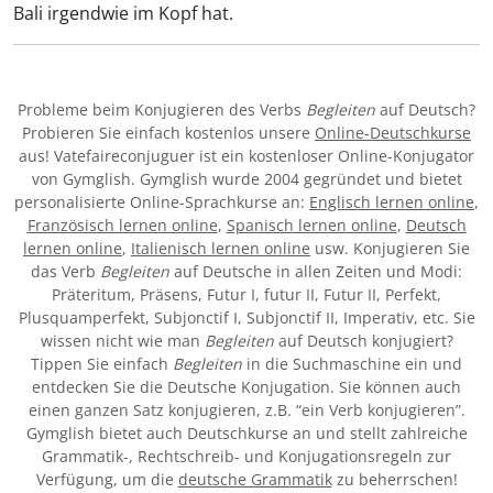
Bali irgendwie im Kopf hat.
Probleme beim Konjugieren des Verbs
Begleiten
auf Deutsch?
Probieren Sie einfach kostenlos unsere
Online-Deutschkurse
aus! Vatefaireconjuguer ist ein kostenloser Online-Konjugator
von Gymglish. Gymglish wurde 2004 gegründet und bietet
personalisierte Online-Sprachkurse an:
Englisch lernen online
,
Französisch lernen online
,
Spanisch lernen online
,
Deutsch
lernen online
,
Italienisch lernen online
usw. Konjugieren Sie
das Verb
Begleiten
auf Deutsche in allen Zeiten und Modi:
Präteritum, Präsens, Futur I, futur II, Futur II, Perfekt,
Plusquamperfekt, Subjonctif I, Subjonctif II, Imperativ, etc. Sie
wissen nicht wie man
Begleiten
auf Deutsch konjugiert?
Tippen Sie einfach
Begleiten
in die Suchmaschine ein und
entdecken Sie die Deutsche Konjugation. Sie können auch
einen ganzen Satz konjugieren, z.B. “ein Verb konjugieren”.
Gymglish bietet auch Deutschkurse an und stellt zahlreiche
Grammatik-, Rechtschreib- und Konjugationsregeln zur
Verfügung, um die
deutsche Grammatik
zu beherrschen!