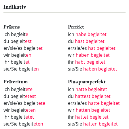
Indikativ
Präsens
Perfekt
ich begleit
e
ich
habe begleitet
du begleit
est
du
hast begleitet
er/sie/es begleit
et
er/sie/es
hat begleitet
wir begleit
en
wir
haben begleitet
ihr begleit
et
ihr
habt begleitet
sie/Sie begleit
en
sie/Sie
haben begleitet
Präteritum
Plusquamperfekt
ich begleit
ete
ich
hatte begleitet
du begleit
etest
du
hattest begleitet
er/sie/es begleit
ete
er/sie/es
hatte begleitet
wir begleit
eten
wir
hatten begleitet
ihr begleit
etet
ihr
hattet begleitet
sie/Sie begleit
eten
sie/Sie
hatten begleitet