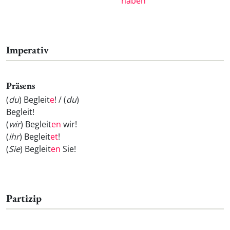
haben
Imperativ
Präsens
(
du
) Begleit
e
! / (
du
)
Begleit
!
(
wir
) Begleit
en
wir!
(
ihr
) Begleit
et
!
(
Sie
) Begleit
en
Sie!
Partizip