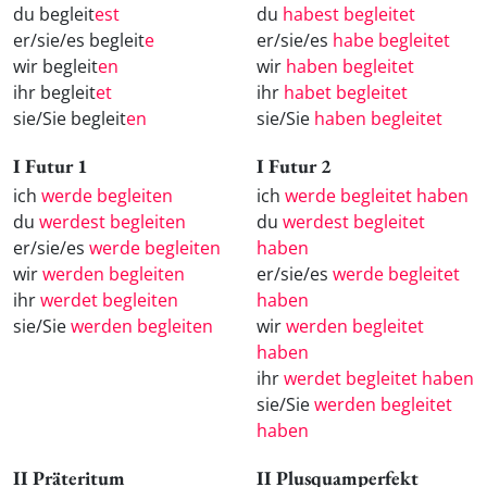
du begleit
est
du
habest begleitet
er/sie/es begleit
e
er/sie/es
habe begleitet
wir begleit
en
wir
haben begleitet
ihr begleit
et
ihr
habet begleitet
sie/Sie begleit
en
sie/Sie
haben begleitet
I Futur 1
I Futur 2
ich
werde begleiten
ich
werde begleitet haben
du
werdest begleiten
du
werdest begleitet
er/sie/es
werde begleiten
haben
wir
werden begleiten
er/sie/es
werde begleitet
ihr
werdet begleiten
haben
sie/Sie
werden begleiten
wir
werden begleitet
haben
ihr
werdet begleitet haben
sie/Sie
werden begleitet
haben
II Präteritum
II Plusquamperfekt