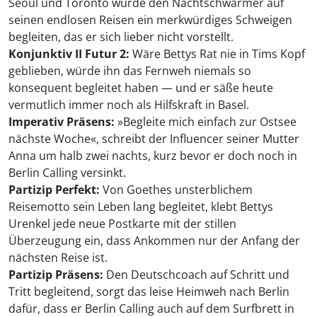
Seoul und Toronto würde den Nachtschwärmer auf
seinen endlosen Reisen ein merkwürdiges Schweigen
begleiten, das er sich lieber nicht vorstellt.
Konjunktiv II Futur 2:
Wäre Bettys Rat nie in Tims Kopf
geblieben, würde ihn das Fernweh niemals so
konsequent begleitet haben — und er säße heute
vermutlich immer noch als Hilfskraft in Basel.
Imperativ Präsens:
»Begleite mich einfach zur Ostsee
nächste Woche«, schreibt der Influencer seiner Mutter
Anna um halb zwei nachts, kurz bevor er doch noch in
Berlin Calling versinkt.
Partizip Perfekt:
Von Goethes unsterblichem
Reisemotto sein Leben lang begleitet, klebt Bettys
Urenkel jede neue Postkarte mit der stillen
Überzeugung ein, dass Ankommen nur der Anfang der
nächsten Reise ist.
Partizip Präsens:
Den Deutschcoach auf Schritt und
Tritt begleitend, sorgt das leise Heimweh nach Berlin
dafür, dass er Berlin Calling auch auf dem Surfbrett in