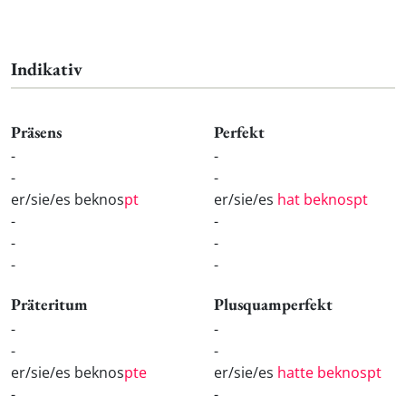
Indikativ
Präsens
Perfekt
-
-
-
-
er/sie/es beknos
pt
er/sie/es
hat beknospt
-
-
-
-
-
-
Präteritum
Plusquamperfekt
-
-
-
-
er/sie/es beknos
pte
er/sie/es
hatte beknospt
-
-