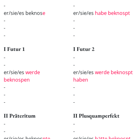
-
-
er/sie/es beknos
e
er/sie/es
habe beknospt
-
-
-
-
-
-
I Futur 1
I Futur 2
-
-
-
-
er/sie/es
werde
er/sie/es
werde beknospt
beknospen
haben
-
-
-
-
-
-
II Präteritum
II Plusquamperfekt
-
-
-
-
er/sie/es beknos
pte
er/sie/es
hätte beknospt