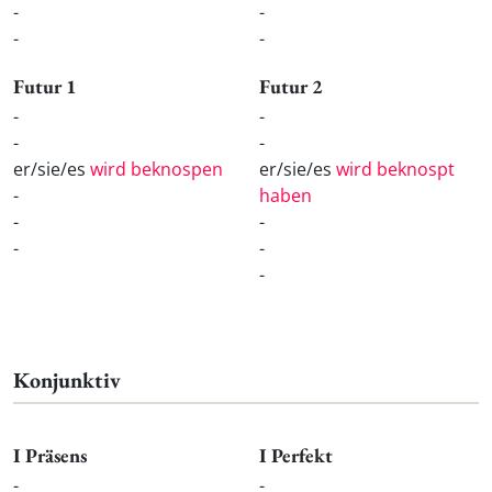
-
-
-
-
Futur 1
Futur 2
-
-
-
-
er/sie/es
wird beknospen
er/sie/es
wird beknospt
-
haben
-
-
-
-
-
Konjunktiv
I Präsens
I Perfekt
-
-