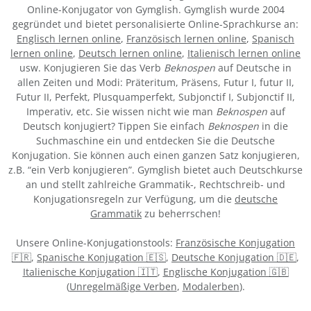
Online-Konjugator von Gymglish. Gymglish wurde 2004
gegründet und bietet personalisierte Online-Sprachkurse an:
Englisch lernen online
,
Französisch lernen online
,
Spanisch
lernen online
,
Deutsch lernen online
,
Italienisch lernen online
usw. Konjugieren Sie das Verb
Beknospen
auf Deutsche in
allen Zeiten und Modi: Präteritum, Präsens, Futur I, futur II,
Futur II, Perfekt, Plusquamperfekt, Subjonctif I, Subjonctif II,
Imperativ, etc. Sie wissen nicht wie man
Beknospen
auf
Deutsch konjugiert? Tippen Sie einfach
Beknospen
in die
Suchmaschine ein und entdecken Sie die Deutsche
Konjugation. Sie können auch einen ganzen Satz konjugieren,
z.B. “ein Verb konjugieren”. Gymglish bietet auch Deutschkurse
an und stellt zahlreiche Grammatik-, Rechtschreib- und
Konjugationsregeln zur Verfügung, um die
deutsche
Grammatik
zu beherrschen!
Unsere Online-Konjugationstools:
Französische Konjugation
🇫🇷
,
Spanische Konjugation 🇪🇸
,
Deutsche Konjugation 🇩🇪
,
Italienische Konjugation 🇮🇹
,
Englische Konjugation 🇬🇧
(
Unregelmäßige Verben
,
Modalerben
).