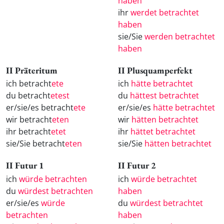
haben
ihr
werdet betrachtet
haben
sie/Sie
werden betrachtet
haben
II Präteritum
II Plusquamperfekt
ich betracht
ete
ich
hätte betrachtet
du betracht
etest
du
hättest betrachtet
er/sie/es betracht
ete
er/sie/es
hätte betrachtet
wir betracht
eten
wir
hätten betrachtet
ihr betracht
etet
ihr
hättet betrachtet
sie/Sie betracht
eten
sie/Sie
hätten betrachtet
II Futur 1
II Futur 2
ich
würde betrachten
ich
würde betrachtet
du
würdest betrachten
haben
er/sie/es
würde
du
würdest betrachtet
betrachten
haben