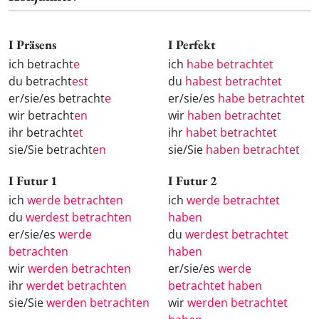
I Präsens
I Perfekt
ich betracht
e
ich
habe betrachtet
du betracht
est
du
habest betrachtet
er/sie/es betracht
e
er/sie/es
habe betrachtet
wir betracht
en
wir
haben betrachtet
ihr betracht
et
ihr
habet betrachtet
sie/Sie betracht
en
sie/Sie
haben betrachtet
I Futur 1
I Futur 2
ich
werde betrachten
ich
werde betrachtet
du
werdest betrachten
haben
er/sie/es
werde
du
werdest betrachtet
betrachten
haben
wir
werden betrachten
er/sie/es
werde
ihr
werdet betrachten
betrachtet haben
sie/Sie
werden betrachten
wir
werden betrachtet