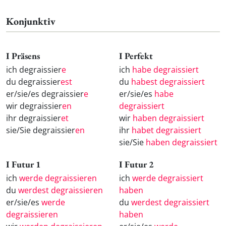
Konjunktiv
I Präsens
I Perfekt
ich degraissier
e
ich
habe degraissiert
du degraissier
est
du
habest degraissiert
er/sie/es degraissier
e
er/sie/es
habe
wir degraissier
en
degraissiert
ihr degraissier
et
wir
haben degraissiert
sie/Sie degraissier
en
ihr
habet degraissiert
sie/Sie
haben degraissiert
I Futur 1
I Futur 2
ich
werde degraissieren
ich
werde degraissiert
du
werdest degraissieren
haben
er/sie/es
werde
du
werdest degraissiert
degraissieren
haben