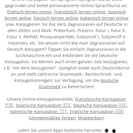
gegründet und bietet personalisierte Online-Sprachkurse an:
Englisch lernen online
,
Französisch lernen online
,
Spanisch
lernen online
,
Deutsch lernen online
,
Italienisch lernen online
usw. Konjugieren Sie das Verb
Degraissieren
auf Deutsche in
allen Zeiten und Modi: Präteritum, Präsens, Futur I, futur II,
Futur II, Perfekt, Plusquamperfekt, Subjonctif I, Subjonctif II,
Imperativ, etc. Sie wissen nicht wie man
Degraissieren
auf
Deutsch konjugiert? Tippen Sie einfach
Degraissieren
in die
Suchmaschine ein und entdecken Sie die Deutsche
Konjugation. Sie können auch einen ganzen Satz konjugieren,
z.B. “ein Verb konjugieren”. Gymglish bietet auch Deutschkurse
an und stellt zahlreiche Grammatik-, Rechtschreib- und
Konjugationsregeln zur Verfügung, um die
deutsche
Grammatik
zu beherrschen!
Unsere Online-Konjugationstools:
Französische Konjugation
🇫🇷
,
Spanische Konjugation 🇪🇸
,
Deutsche Konjugation 🇩🇪
,
Italienische Konjugation 🇮🇹
,
Englische Konjugation 🇬🇧
(
Unregelmäßige Verben
,
Modalerben
).
Laden Sie unsere Apps kostenlos herunter: