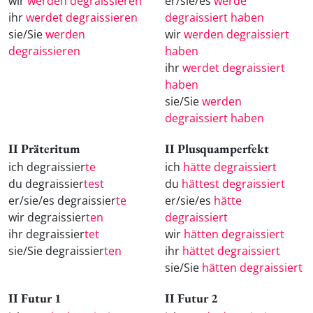
wir
werden degraissieren
er/sie/es
werde
ihr
werdet degraissieren
degraissiert haben
sie/Sie
werden
wir
werden degraissiert
degraissieren
haben
ihr
werdet degraissiert
haben
sie/Sie
werden
degraissiert haben
II Präteritum
II Plusquamperfekt
ich degraissier
te
ich
hätte degraissiert
du degraissier
test
du
hättest degraissiert
er/sie/es degraissier
te
er/sie/es
hätte
wir degraissier
ten
degraissiert
ihr degraissier
tet
wir
hätten degraissiert
sie/Sie degraissier
ten
ihr
hättet degraissiert
sie/Sie
hätten degraissiert
II Futur 1
II Futur 2