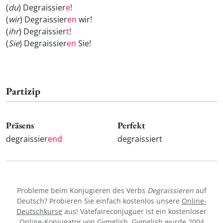
(
du
) Degraissier
e
!
(
wir
) Degraissier
en
wir!
(
ihr
) Degraissier
t
!
(
Sie
) Degraissier
en
Sie!
Partizip
Präsens
Perfekt
degraissier
end
degraissiert
Probleme beim Konjugieren des Verbs
Degraissieren
auf
Deutsch? Probieren Sie einfach kostenlos unsere
Online-
Deutschkurse
aus! Vatefaireconjuguer ist ein kostenloser
Online-Konjugator von Gymglish. Gymglish wurde 2004