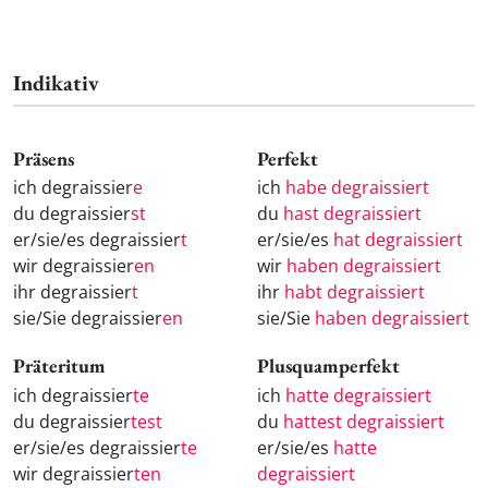
Indikativ
Präsens
Perfekt
ich degraissier
e
ich
habe degraissiert
du degraissier
st
du
hast degraissiert
er/sie/es degraissier
t
er/sie/es
hat degraissiert
wir degraissier
en
wir
haben degraissiert
ihr degraissier
t
ihr
habt degraissiert
sie/Sie degraissier
en
sie/Sie
haben degraissiert
Präteritum
Plusquamperfekt
ich degraissier
te
ich
hatte degraissiert
du degraissier
test
du
hattest degraissiert
er/sie/es degraissier
te
er/sie/es
hatte
wir degraissier
ten
degraissiert