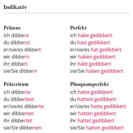
Indikativ
Präsens
Perfekt
ich dibbe
re
ich
habe gedibbert
du dibbe
rst
du
hast gedibbert
er/sie/es dibbe
rt
er/sie/es
hat gedibbert
wir dibbe
rn
wir
haben gedibbert
ihr dibbe
rt
ihr
habt gedibbert
sie/Sie dibbe
rn
sie/Sie
haben gedibbert
Präteritum
Plusquamperfekt
ich dibbe
rte
ich
hatte gedibbert
du dibbe
rtest
du
hattest gedibbert
er/sie/es dibbe
rte
er/sie/es
hatte gedibbert
wir dibbe
rten
wir
hatten gedibbert
ihr dibbe
rtet
ihr
hattet gedibbert
sie/Sie dibbe
rten
sie/Sie
hatten gedibbert