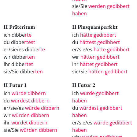
sie/Sie
werden gedibbert
haben
II Präteritum
II Plusquamperfekt
ich dibbe
rte
ich
hätte gedibbert
du dibbe
rtest
du
hättest gedibbert
er/sie/es dibbe
rte
er/sie/es
hätte gedibbert
wir dibbe
rten
wir
hätten gedibbert
ihr dibbe
rtet
ihr
hättet gedibbert
sie/Sie dibbe
rten
sie/Sie
hätten gedibbert
II Futur 1
II Futur 2
ich
würde dibbern
ich
würde gedibbert
du
würdest dibbern
haben
er/sie/es
würde dibbern
du
würdest gedibbert
wir
würden dibbern
haben
ihr
würdet dibbern
er/sie/es
würde gedibbert
sie/Sie
würden dibbern
haben