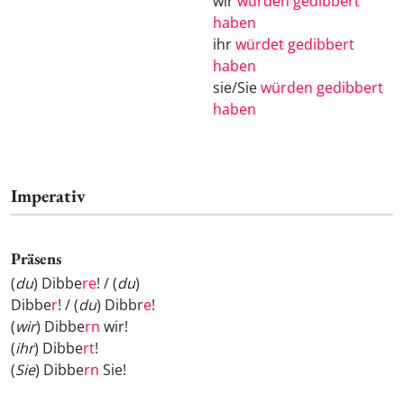
wir
würden gedibbert
haben
ihr
würdet gedibbert
haben
sie/Sie
würden gedibbert
haben
Imperativ
Präsens
(
du
) Dibbe
re
! / (
du
)
Dibbe
r
! / (
du
) Dibbr
e
!
(
wir
) Dibbe
rn
wir!
(
ihr
) Dibbe
rt
!
(
Sie
) Dibbe
rn
Sie!