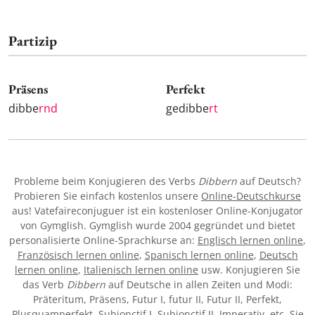
Partizip
Präsens
Perfekt
dibbe
rnd
gedibbe
rt
Probleme beim Konjugieren des Verbs
Dibbern
auf Deutsch?
Probieren Sie einfach kostenlos unsere
Online-Deutschkurse
aus! Vatefaireconjuguer ist ein kostenloser Online-Konjugator
von Gymglish. Gymglish wurde 2004 gegründet und bietet
personalisierte Online-Sprachkurse an:
Englisch lernen online
,
Französisch lernen online
,
Spanisch lernen online
,
Deutsch
lernen online
,
Italienisch lernen online
usw. Konjugieren Sie
das Verb
Dibbern
auf Deutsche in allen Zeiten und Modi:
Präteritum, Präsens, Futur I, futur II, Futur II, Perfekt,
Plusquamperfekt, Subjonctif I, Subjonctif II, Imperativ, etc. Sie