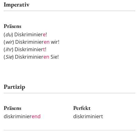
Imperativ
Präsens
(
du
) Diskriminier
e
!
(
wir
) Diskriminier
en
wir!
(
ihr
) Diskriminier
t
!
(
Sie
) Diskriminier
en
Sie!
Partizip
Präsens
Perfekt
diskriminier
end
diskriminiert