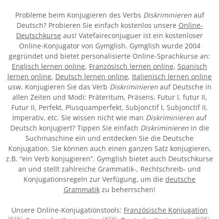
Probleme beim Konjugieren des Verbs
Diskriminieren
auf
Deutsch? Probieren Sie einfach kostenlos unsere
Online-
Deutschkurse
aus! Vatefaireconjuguer ist ein kostenloser
Online-Konjugator von Gymglish. Gymglish wurde 2004
gegründet und bietet personalisierte Online-Sprachkurse an:
Englisch lernen online
,
Französisch lernen online
,
Spanisch
lernen online
,
Deutsch lernen online
,
Italienisch lernen online
usw. Konjugieren Sie das Verb
Diskriminieren
auf Deutsche in
allen Zeiten und Modi: Präteritum, Präsens, Futur I, futur II,
Futur II, Perfekt, Plusquamperfekt, Subjonctif I, Subjonctif II,
Imperativ, etc. Sie wissen nicht wie man
Diskriminieren
auf
Deutsch konjugiert? Tippen Sie einfach
Diskriminieren
in die
Suchmaschine ein und entdecken Sie die Deutsche
Konjugation. Sie können auch einen ganzen Satz konjugieren,
z.B. “ein Verb konjugieren”. Gymglish bietet auch Deutschkurse
an und stellt zahlreiche Grammatik-, Rechtschreib- und
Konjugationsregeln zur Verfügung, um die
deutsche
Grammatik
zu beherrschen!
Unsere Online-Konjugationstools:
Französische Konjugation