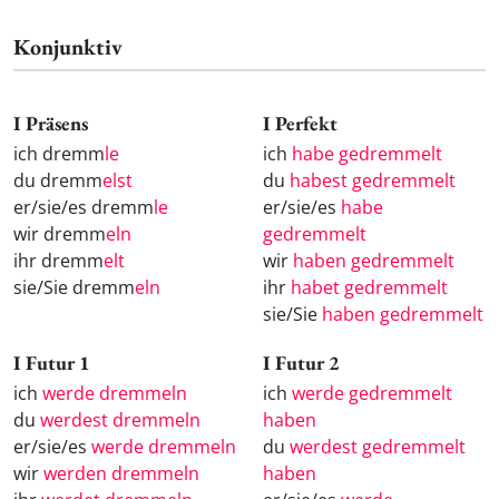
Konjunktiv
I Präsens
I Perfekt
ich dremm
le
ich
habe gedremmelt
du dremm
elst
du
habest gedremmelt
er/sie/es dremm
le
er/sie/es
habe
wir dremm
eln
gedremmelt
ihr dremm
elt
wir
haben gedremmelt
sie/Sie dremm
eln
ihr
habet gedremmelt
sie/Sie
haben gedremmelt
I Futur 1
I Futur 2
ich
werde dremmeln
ich
werde gedremmelt
du
werdest dremmeln
haben
er/sie/es
werde dremmeln
du
werdest gedremmelt
wir
werden dremmeln
haben