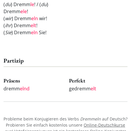
(
du
) Dremm
le
! / (
du
)
Dremm
ele
!
(
wir
) Dremm
eln
wir!
(
ihr
) Dremm
elt
!
(
Sie
) Dremm
eln
Sie!
Partizip
Präsens
Perfekt
dremm
elnd
gedremm
elt
Probleme beim Konjugieren des Verbs
Dremmeln
auf Deutsch?
Probieren Sie einfach kostenlos unsere
Online-Deutschkurse