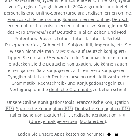
aus! Vatefaireconjuguer ist ein kostenloser Online-Konjugator
von Gymglish. Gymglish wurde 2004 gegründet und bietet
personalisierte Online-Sprachkurse an:
Englisch lernen online
,
Französisch lernen online
,
Spanisch lernen online
,
Deutsch
lernen online
,
Italienisch lernen online
usw. Konjugieren Sie
das Verb
Dremmeln
auf Deutsche in allen Zeiten und Modi:
Präteritum, Präsens, Futur I, futur II, Futur II, Perfekt,
Plusquamperfekt, Subjonctif I, Subjonctif II, Imperativ, etc. Sie
wissen nicht wie man
Dremmeln
auf Deutsch konjugiert?
Tippen Sie einfach
Dremmeln
in die Suchmaschine ein und
entdecken Sie die Deutsche Konjugation. Sie können auch
einen ganzen Satz konjugieren, z.B. “ein Verb konjugieren”.
Gymglish bietet auch Deutschkurse an und stellt zahlreiche
Grammatik-, Rechtschreib- und Konjugationsregeln zur
Verfügung, um die
deutsche Grammatik
zu beherrschen!
Unsere Online-Konjugationstools:
Französische Konjugation
🇫🇷
,
Spanische Konjugation 🇪🇸
,
Deutsche Konjugation 🇩🇪
,
Italienische Konjugation 🇮🇹
,
Englische Konjugation 🇬🇧
(
Unregelmäßige Verben
,
Modalerben
).
Laden Sie unsere Apps kostenlos herunter: