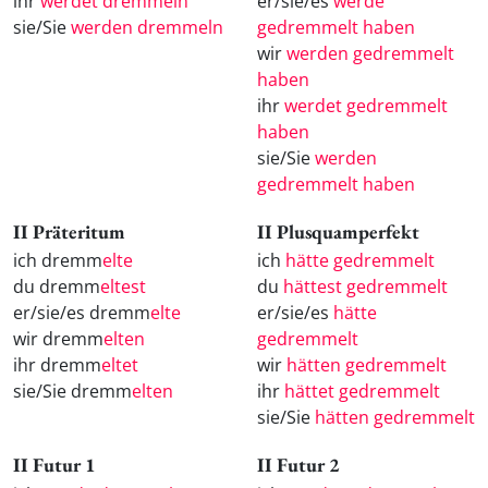
ihr
werdet dremmeln
er/sie/es
werde
sie/Sie
werden dremmeln
gedremmelt haben
wir
werden gedremmelt
haben
ihr
werdet gedremmelt
haben
sie/Sie
werden
gedremmelt haben
II Präteritum
II Plusquamperfekt
ich dremm
elte
ich
hätte gedremmelt
du dremm
eltest
du
hättest gedremmelt
er/sie/es dremm
elte
er/sie/es
hätte
wir dremm
elten
gedremmelt
ihr dremm
eltet
wir
hätten gedremmelt
sie/Sie dremm
elten
ihr
hättet gedremmelt
sie/Sie
hätten gedremmelt
II Futur 1
II Futur 2