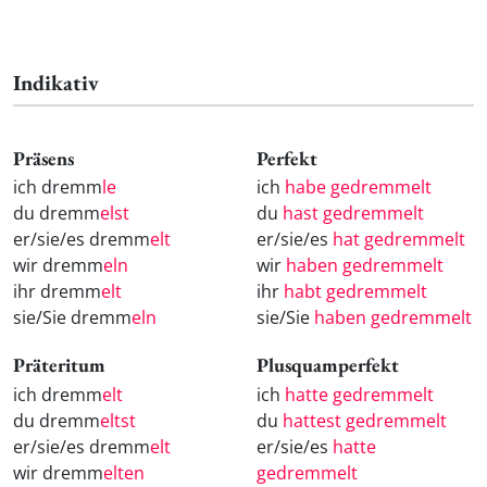
Indikativ
Präsens
Perfekt
ich dremm
le
ich
habe gedremmelt
du dremm
elst
du
hast gedremmelt
er/sie/es dremm
elt
er/sie/es
hat gedremmelt
wir dremm
eln
wir
haben gedremmelt
ihr dremm
elt
ihr
habt gedremmelt
sie/Sie dremm
eln
sie/Sie
haben gedremmelt
Präteritum
Plusquamperfekt
ich dremm
elt
ich
hatte gedremmelt
du dremm
eltst
du
hattest gedremmelt
er/sie/es dremm
elt
er/sie/es
hatte
wir dremm
elten
gedremmelt