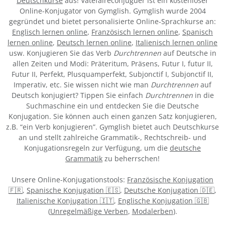
Deutschkurse
aus! Vatefaireconjuguer ist ein kostenloser
Online-Konjugator von Gymglish. Gymglish wurde 2004
gegründet und bietet personalisierte Online-Sprachkurse an:
Englisch lernen online
,
Französisch lernen online
,
Spanisch
lernen online
,
Deutsch lernen online
,
Italienisch lernen online
usw. Konjugieren Sie das Verb
Durchtrennen
auf Deutsche in
allen Zeiten und Modi: Präteritum, Präsens, Futur I, futur II,
Futur II, Perfekt, Plusquamperfekt, Subjonctif I, Subjonctif II,
Imperativ, etc. Sie wissen nicht wie man
Durchtrennen
auf
Deutsch konjugiert? Tippen Sie einfach
Durchtrennen
in die
Suchmaschine ein und entdecken Sie die Deutsche
Konjugation. Sie können auch einen ganzen Satz konjugieren,
z.B. “ein Verb konjugieren”. Gymglish bietet auch Deutschkurse
an und stellt zahlreiche Grammatik-, Rechtschreib- und
Konjugationsregeln zur Verfügung, um die
deutsche
Grammatik
zu beherrschen!
Unsere Online-Konjugationstools:
Französische Konjugation
🇫🇷
,
Spanische Konjugation 🇪🇸
,
Deutsche Konjugation 🇩🇪
,
Italienische Konjugation 🇮🇹
,
Englische Konjugation 🇬🇧
(
Unregelmäßige Verben
,
Modalerben
).