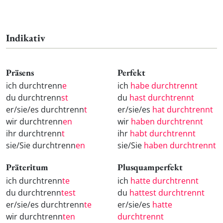
Indikativ
Präsens
Perfekt
ich durchtrenn
e
ich
habe durchtrennt
du durchtrenn
st
du
hast durchtrennt
er/sie/es durchtrenn
t
er/sie/es
hat durchtrennt
wir durchtrenn
en
wir
haben durchtrennt
ihr durchtrenn
t
ihr
habt durchtrennt
sie/Sie durchtrenn
en
sie/Sie
haben durchtrennt
Präteritum
Plusquamperfekt
ich durchtrenn
te
ich
hatte durchtrennt
du durchtrenn
test
du
hattest durchtrennt
er/sie/es durchtrenn
te
er/sie/es
hatte
wir durchtrenn
ten
durchtrennt