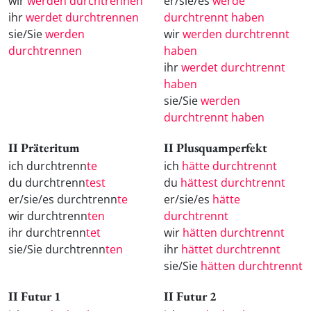
wir
werden durchtrennen
er/sie/es
werde
ihr
werdet durchtrennen
durchtrennt haben
sie/Sie
werden
wir
werden durchtrennt
durchtrennen
haben
ihr
werdet durchtrennt
haben
sie/Sie
werden
durchtrennt haben
II Präteritum
II Plusquamperfekt
ich durchtrenn
te
ich
hätte durchtrennt
du durchtrenn
test
du
hättest durchtrennt
er/sie/es durchtrenn
te
er/sie/es
hätte
wir durchtrenn
ten
durchtrennt
ihr durchtrenn
tet
wir
hätten durchtrennt
sie/Sie durchtrenn
ten
ihr
hättet durchtrennt
sie/Sie
hätten durchtrennt
II Futur 1
II Futur 2