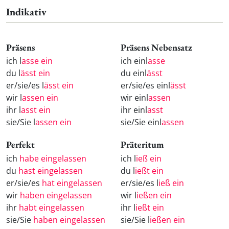
Indikativ
Präsens
Präsens Nebensatz
ich l
asse ein
ich einl
asse
du l
ässt ein
du einl
ässt
er/sie/es l
ässt ein
er/sie/es einl
ässt
wir l
assen ein
wir einl
assen
ihr l
asst ein
ihr einl
asst
sie/Sie l
assen ein
sie/Sie einl
assen
Perfekt
Präteritum
ich
habe eingelassen
ich l
ieß ein
du
hast eingelassen
du l
ießt ein
er/sie/es
hat eingelassen
er/sie/es l
ieß ein
wir
haben eingelassen
wir l
ießen ein
ihr
habt eingelassen
ihr l
ießt ein
sie/Sie
haben eingelassen
sie/Sie l
ießen ein