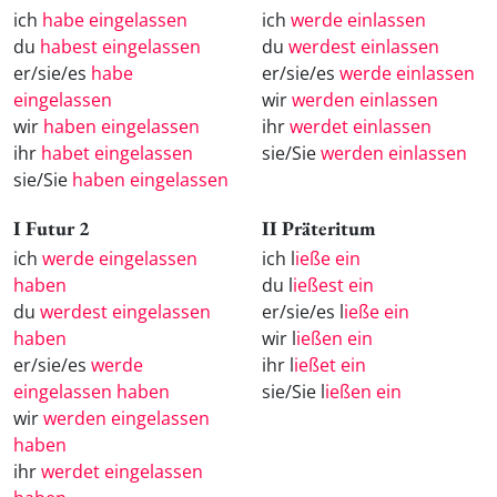
ich
habe eingelassen
ich
werde einlassen
du
habest eingelassen
du
werdest einlassen
er/sie/es
habe
er/sie/es
werde einlassen
eingelassen
wir
werden einlassen
wir
haben eingelassen
ihr
werdet einlassen
ihr
habet eingelassen
sie/Sie
werden einlassen
sie/Sie
haben eingelassen
I Futur 2
II Präteritum
ich
werde eingelassen
ich l
ieße ein
haben
du l
ießest ein
du
werdest eingelassen
er/sie/es l
ieße ein
haben
wir l
ießen ein
er/sie/es
werde
ihr l
ießet ein
eingelassen haben
sie/Sie l
ießen ein
wir
werden eingelassen
haben
ihr
werdet eingelassen