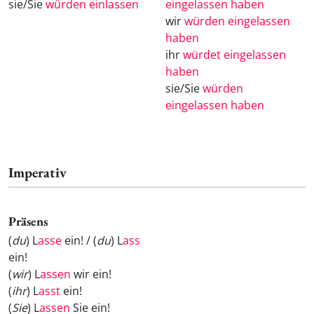
sie/Sie
würden einlassen
eingelassen haben
wir
würden eingelassen
haben
ihr
würdet eingelassen
haben
sie/Sie
würden
eingelassen haben
Imperativ
Präsens
(
du
) L
asse
ein! / (
du
) L
ass
ein!
(
wir
) L
assen
wir ein!
(
ihr
) L
asst
ein!
(
Sie
) L
assen
Sie ein!