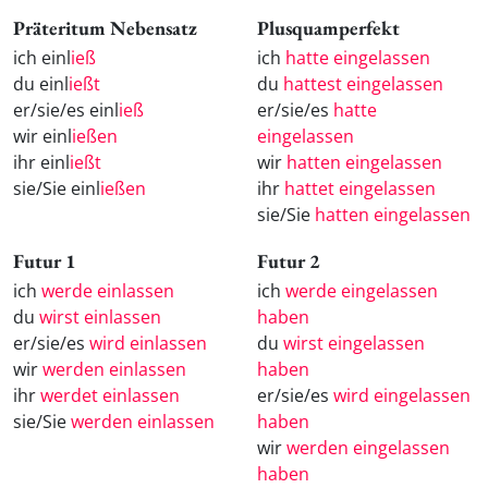
Präteritum Nebensatz
Plusquamperfekt
ich einl
ieß
ich
hatte eingelassen
du einl
ießt
du
hattest eingelassen
er/sie/es einl
ieß
er/sie/es
hatte
wir einl
ießen
eingelassen
ihr einl
ießt
wir
hatten eingelassen
sie/Sie einl
ießen
ihr
hattet eingelassen
sie/Sie
hatten eingelassen
Futur 1
Futur 2
ich
werde einlassen
ich
werde eingelassen
du
wirst einlassen
haben
er/sie/es
wird einlassen
du
wirst eingelassen
wir
werden einlassen
haben
ihr
werdet einlassen
er/sie/es
wird eingelassen
sie/Sie
werden einlassen
haben
wir
werden eingelassen
haben