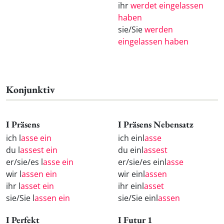
ihr
werdet eingelassen
haben
sie/Sie
werden
eingelassen haben
Konjunktiv
I Präsens
I Präsens Nebensatz
ich l
asse ein
ich einl
asse
du l
assest ein
du einl
assest
er/sie/es l
asse ein
er/sie/es einl
asse
wir l
assen ein
wir einl
assen
ihr l
asset ein
ihr einl
asset
sie/Sie l
assen ein
sie/Sie einl
assen
I Perfekt
I Futur 1