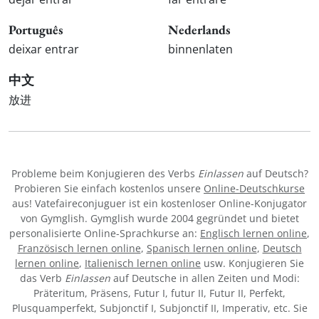
Português
Nederlands
deixar entrar
binnenlaten
中文
放进
Probleme beim Konjugieren des Verbs
Einlassen
auf Deutsch?
Probieren Sie einfach kostenlos unsere
Online-Deutschkurse
aus! Vatefaireconjuguer ist ein kostenloser Online-Konjugator
von Gymglish. Gymglish wurde 2004 gegründet und bietet
personalisierte Online-Sprachkurse an:
Englisch lernen online
,
Französisch lernen online
,
Spanisch lernen online
,
Deutsch
lernen online
,
Italienisch lernen online
usw. Konjugieren Sie
das Verb
Einlassen
auf Deutsche in allen Zeiten und Modi:
Präteritum, Präsens, Futur I, futur II, Futur II, Perfekt,
Plusquamperfekt, Subjonctif I, Subjonctif II, Imperativ, etc. Sie