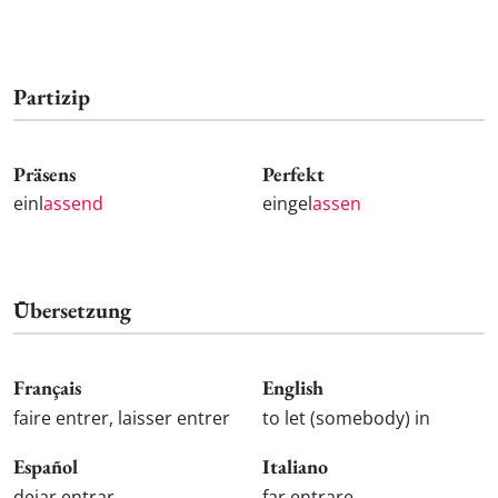
Partizip
Präsens
Perfekt
einl
assend
eingel
assen
Übersetzung
Français
English
faire entrer, laisser entrer
to let (somebody) in
Español
Italiano
dejar entrar
far entrare