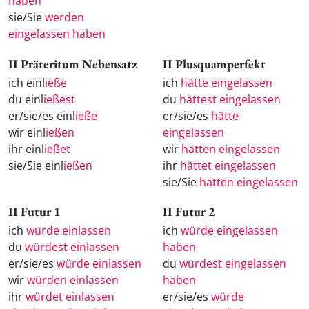
haben
sie/Sie
werden
eingelassen haben
II Präteritum Nebensatz
II Plusquamperfekt
ich einl
ieße
ich
hätte eingelassen
du einl
ießest
du
hättest eingelassen
er/sie/es einl
ieße
er/sie/es
hätte
wir einl
ießen
eingelassen
ihr einl
ießet
wir
hätten eingelassen
sie/Sie einl
ießen
ihr
hättet eingelassen
sie/Sie
hätten eingelassen
II Futur 1
II Futur 2
ich
würde einlassen
ich
würde eingelassen
du
würdest einlassen
haben
er/sie/es
würde einlassen
du
würdest eingelassen
wir
würden einlassen
haben
ihr
würdet einlassen
er/sie/es
würde