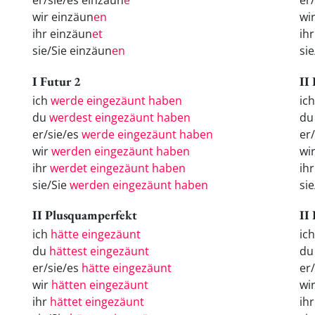
er/sie/es einzäun
e
er
wir einzäun
en
wi
ihr einzäun
et
ih
sie/Sie einzäun
en
si
I Futur 2
II
ich
werde eingezäunt haben
ic
du
werdest eingezäunt haben
du
er/sie/es
werde eingezäunt haben
er
wir
werden eingezäunt haben
wi
ihr
werdet eingezäunt haben
ih
sie/Sie
werden eingezäunt haben
si
II Plusquamperfekt
II
ich
hätte eingezäunt
ic
du
hättest eingezäunt
d
er/sie/es
hätte eingezäunt
er
wir
hätten eingezäunt
wi
ihr
hättet eingezäunt
ih