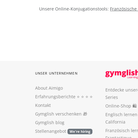
Unsere Online-Konjugationstools:
Französische
UNSER UNTERNEHMEN
About Aimigo
Entdecke unser
Erfahrungsberichte
⭐️ ⭐️ ⭐️ ⭐️
Series
Kontakt
Online-Shop 🛍
Gymglish verschenken
🎁
Englisch lerne
California
Gymglish blog
Französisch ler
Stellenangebot
We're hiring
Frantastique