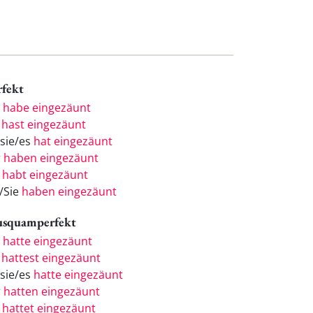
rfekt
h
habe eingezäunt
u
hast eingezäunt
/sie/es
hat eingezäunt
r
haben eingezäunt
r
habt eingezäunt
e/Sie
haben eingezäunt
usquamperfekt
h
hatte eingezäunt
u
hattest eingezäunt
/sie/es
hatte eingezäunt
r
hatten eingezäunt
r
hattet eingezäunt