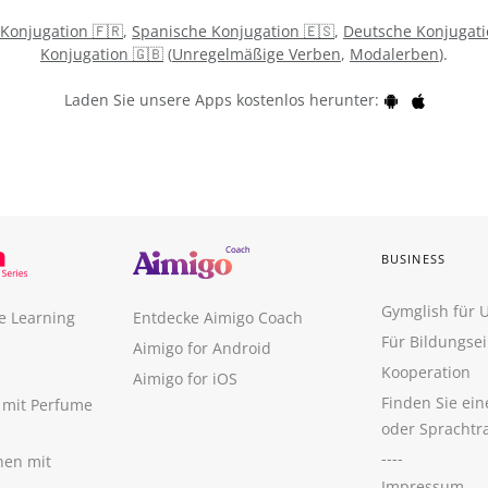
 Konjugation 🇫🇷
,
Spanische Konjugation 🇪🇸
,
Deutsche Konjugati
Konjugation 🇬🇧
(
Unregelmäßige Verben
,
Modalerben
).
Laden Sie unsere Apps kostenlos herunter:
BUSINESS
Gymglish für
e Learning
Entdecke Aimigo Coach
Für Bildungse
Aimigo for Android
Kooperation
Aimigo for iOS
Finden Sie ei
n mit Perfume
oder Sprachtr
----
nen mit
Impressum