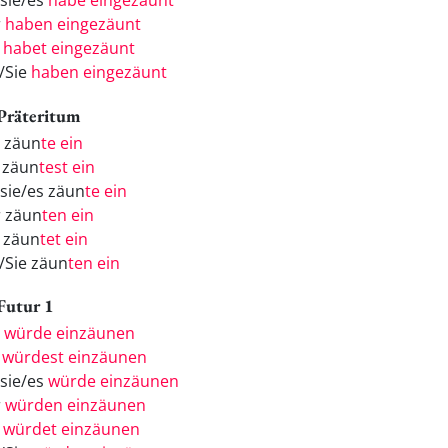
/sie/es
habe eingezäunt
r
haben eingezäunt
r
habet eingezäunt
e/Sie
haben eingezäunt
 Präteritum
h zäun
te ein
 zäun
test ein
/sie/es zäun
te ein
r zäun
ten ein
r zäun
tet ein
e/Sie zäun
ten ein
 Futur 1
h
würde einzäunen
u
würdest einzäunen
/sie/es
würde einzäunen
r
würden einzäunen
r
würdet einzäunen