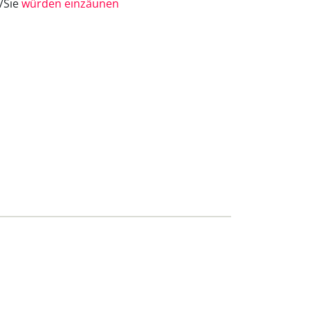
e/Sie
würden einzäunen