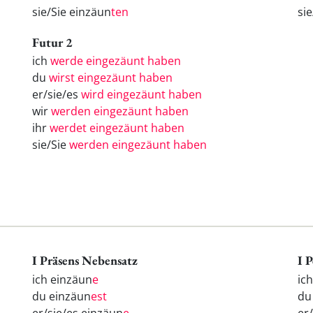
sie/Sie einzäun
ten
si
Futur 2
ich
werde eingezäunt haben
du
wirst eingezäunt haben
er/sie/es
wird eingezäunt haben
wir
werden eingezäunt haben
ihr
werdet eingezäunt haben
sie/Sie
werden eingezäunt haben
I Präsens Nebensatz
I 
ich einzäun
e
ic
du einzäun
est
d