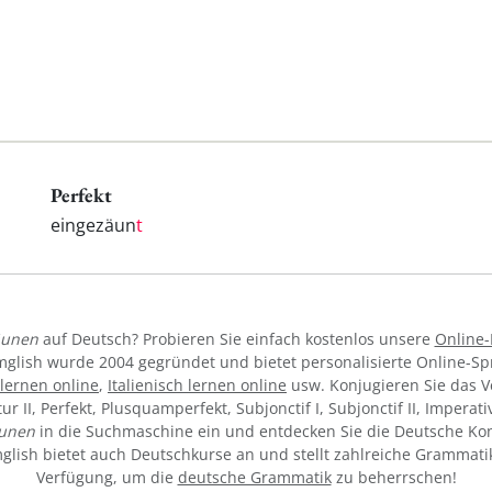
Perfekt
eingezäun
t
äunen
auf Deutsch? Probieren Sie einfach kostenlos unsere
Online-
mglish wurde 2004 gegründet und bietet personalisierte Online-S
lernen online
,
Italienisch lernen online
usw. Konjugieren Sie das 
tur II, Perfekt, Plusquamperfekt, Subjonctif I, Subjonctif II, Imperat
äunen
in die Suchmaschine ein und entdecken Sie die Deutsche Kon
ymglish bietet auch Deutschkurse an und stellt zahlreiche Grammati
Verfügung, um die
deutsche Grammatik
zu beherrschen!