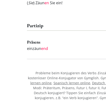
(
Sie
) Zäun
en
Sie ein!
Partizip
Präsens
einzäun
end
Probleme beim Konjugieren des Verbs
Einz
kostenloser Online-Konjugator von Gymglish. Gy
lernen online
,
Spanisch lernen online
,
Deutsch 
Modi: Präteritum, Präsens, Futur I, futur II, Fu
Deutsch konjugiert? Tippen Sie einfach
Einz
konjugieren, z.B. “ein Verb konjugieren”. G