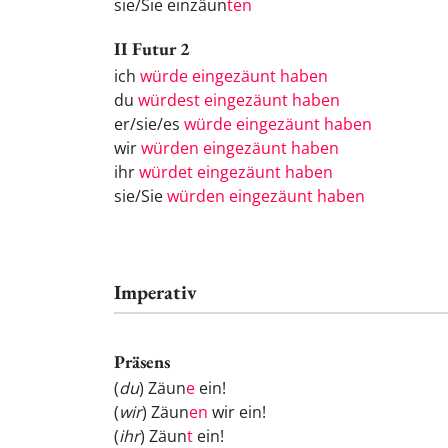
sie/Sie einzäun
ten
II Futur 2
ich
würde eingezäunt haben
du
würdest eingezäunt haben
er/sie/es
würde eingezäunt haben
wir
würden eingezäunt haben
ihr
würdet eingezäunt haben
sie/Sie
würden eingezäunt haben
Imperativ
Präsens
(
du
) Zäun
e
ein!
(
wir
) Zäun
en
wir ein!
(
ihr
) Zäun
t
ein!