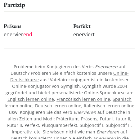
Partizip
Präsens
Perfekt
enervier
end
enerviert
Probleme beim Konjugieren des Verbs
Enervieren
auf
Deutsch? Probieren Sie einfach kostenlos unsere
Online-
Deutschkurse
aus! Vatefaireconjuguer ist ein kostenloser
Online-Konjugator von Gymglish. Gymglish wurde 2004
gegründet und bietet personalisierte Online-Sprachkurse an:
Englisch lernen online
,
Französisch lernen online
,
Spanisch
lernen online
,
Deutsch lernen online
,
Italienisch lernen online
usw. Konjugieren Sie das Verb
Enervieren
auf Deutsche in
allen Zeiten und Modi: Präteritum, Präsens, Futur I, futur II,
Futur II, Perfekt, Plusquamperfekt, Subjonctif I, Subjonctif II,
Imperativ, etc. Sie wissen nicht wie man
Enervieren
auf
Deutsch konjugiert? Tippen Sie einfach
Enervieren
in die