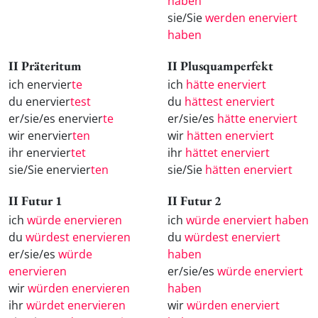
haben
sie/Sie
werden enerviert
haben
II Präteritum
II Plusquamperfekt
ich enervier
te
ich
hätte enerviert
du enervier
test
du
hättest enerviert
er/sie/es enervier
te
er/sie/es
hätte enerviert
wir enervier
ten
wir
hätten enerviert
ihr enervier
tet
ihr
hättet enerviert
sie/Sie enervier
ten
sie/Sie
hätten enerviert
II Futur 1
II Futur 2
ich
würde enervieren
ich
würde enerviert haben
du
würdest enervieren
du
würdest enerviert
er/sie/es
würde
haben
enervieren
er/sie/es
würde enerviert
wir
würden enervieren
haben
ihr
würdet enervieren
wir
würden enerviert