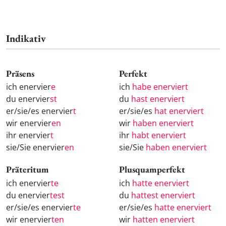
Indikativ
Präsens
Perfekt
ich enervier
e
ich
habe enerviert
du enervier
st
du
hast enerviert
er/sie/es enervier
t
er/sie/es
hat enerviert
wir enervier
en
wir
haben enerviert
ihr enervier
t
ihr
habt enerviert
sie/Sie enervier
en
sie/Sie
haben enerviert
Präteritum
Plusquamperfekt
ich enervier
te
ich
hatte enerviert
du enervier
test
du
hattest enerviert
er/sie/es enervier
te
er/sie/es
hatte enerviert
wir enervier
ten
wir
hatten enerviert