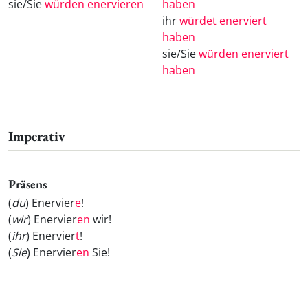
sie/Sie
würden enervieren
haben
ihr
würdet enerviert
haben
sie/Sie
würden enerviert
haben
Imperativ
Präsens
(
du
) Enervier
e
!
(
wir
) Enervier
en
wir!
(
ihr
) Enervier
t
!
(
Sie
) Enervier
en
Sie!