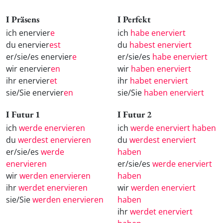
I Präsens
I Perfekt
ich enervier
e
ich
habe enerviert
du enervier
est
du
habest enerviert
er/sie/es enervier
e
er/sie/es
habe enerviert
wir enervier
en
wir
haben enerviert
ihr enervier
et
ihr
habet enerviert
sie/Sie enervier
en
sie/Sie
haben enerviert
I Futur 1
I Futur 2
ich
werde enervieren
ich
werde enerviert haben
du
werdest enervieren
du
werdest enerviert
er/sie/es
werde
haben
enervieren
er/sie/es
werde enerviert
wir
werden enervieren
haben
ihr
werdet enervieren
wir
werden enerviert
sie/Sie
werden enervieren
haben
ihr
werdet enerviert