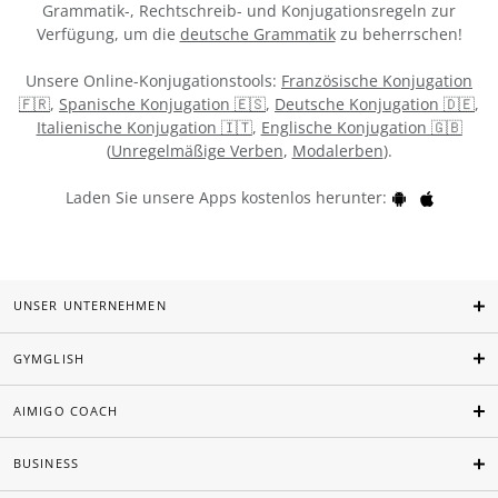
Grammatik-, Rechtschreib- und Konjugationsregeln zur
Verfügung, um die
deutsche Grammatik
zu beherrschen!
Unsere Online-Konjugationstools:
Französische Konjugation
🇫🇷
,
Spanische Konjugation 🇪🇸
,
Deutsche Konjugation 🇩🇪
,
Italienische Konjugation 🇮🇹
,
Englische Konjugation 🇬🇧
(
Unregelmäßige Verben
,
Modalerben
).
Laden Sie unsere Apps kostenlos herunter:
UNSER UNTERNEHMEN
GYMGLISH
AIMIGO COACH
BUSINESS