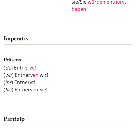
sie/Sie
würden entnervt
haben
Imperativ
Präsens
(
du
) Entnerv
e
!
(
wir
) Entnerv
en
wir!
(
ihr
) Entnerv
t
!
(
Sie
) Entnerv
en
Sie!
Partizip