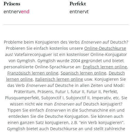
Präsens
Perfekt
entnerv
end
entnervt
Probleme beim Konjugieren des Verbs
Entnerven
auf Deutsch?
Probieren Sie einfach kostenlos unsere
Online-Deutschkurse
aus! Vatefaireconjuguer ist ein kostenloser Online-Konjugator
von Gymglish. Gymglish wurde 2004 gegründet und bietet
personalisierte Online-Sprachkurse an:
Englisch lernen online
,
Französisch lernen online
,
Spanisch lernen online
,
Deutsch
lernen online
,
Italienisch lernen online
usw. Konjugieren Sie
das Verb
Entnerven
auf Deutsche in allen Zeiten und Modi:
Präteritum, Präsens, Futur I, futur II, Futur II, Perfekt,
Plusquamperfekt, Subjonctif I, Subjonctif II, Imperativ, etc. Sie
wissen nicht wie man
Entnerven
auf Deutsch konjugiert?
Tippen Sie einfach
Entnerven
in die Suchmaschine ein und
entdecken Sie die Deutsche Konjugation. Sie können auch
einen ganzen Satz konjugieren, z.B. “ein Verb konjugieren”.
Gymglish bietet auch Deutschkurse an und stellt zahlreiche