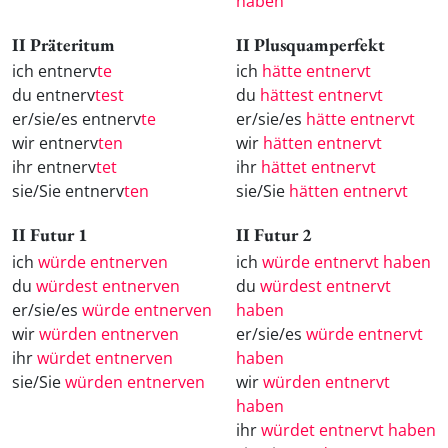
haben
II Präteritum
II Plusquamperfekt
ich entnerv
te
ich
hätte entnervt
du entnerv
test
du
hättest entnervt
er/sie/es entnerv
te
er/sie/es
hätte entnervt
wir entnerv
ten
wir
hätten entnervt
ihr entnerv
tet
ihr
hättet entnervt
sie/Sie entnerv
ten
sie/Sie
hätten entnervt
II Futur 1
II Futur 2
ich
würde entnerven
ich
würde entnervt haben
du
würdest entnerven
du
würdest entnervt
er/sie/es
würde entnerven
haben
wir
würden entnerven
er/sie/es
würde entnervt
ihr
würdet entnerven
haben
sie/Sie
würden entnerven
wir
würden entnervt
haben
ihr
würdet entnervt haben