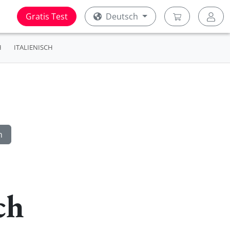
Gratis Test
Deutsch
H
ITALIENISCH
ch