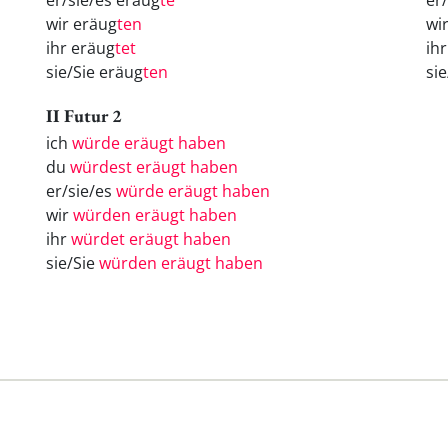
er/sie/es eräug
te
er
wir eräug
ten
wi
ihr eräug
tet
ih
sie/Sie eräug
ten
si
II Futur 2
ich
würde eräugt haben
du
würdest eräugt haben
er/sie/es
würde eräugt haben
wir
würden eräugt haben
ihr
würdet eräugt haben
sie/Sie
würden eräugt haben