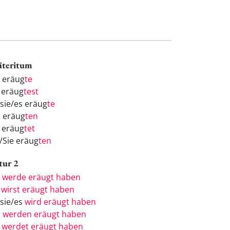
äteritum
h eräug
te
 eräug
test
/sie/es eräug
te
r eräug
ten
r eräug
tet
e/Sie eräug
ten
tur 2
h
werde eräugt haben
u
wirst eräugt haben
/sie/es
wird eräugt haben
r
werden eräugt haben
r
werdet eräugt haben