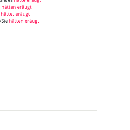
/sie/es
hätte eräugt
r
hätten eräugt
r
hättet eräugt
e/Sie
hätten eräugt