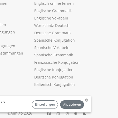
ainer
Englisch online lernen
Englische Grammatik
Englische Vokabeln
llen
Wortschatz Deutsch
ngungen
Deutsche Grammatik
Spanische Konjugation
ingungen
Spanische Vokabeln
estimmungen
Spanische Grammatik
Französische Konjugation
Englische Konjugation
Deutsche Konjugation
Italienisch Konjugation
sere
Einstellungen
Akzeptieren
©Aimigo 2026