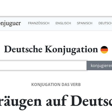
FRANZÖSISCH
ENGLISCH
SPANISCH
DEUTSC
Deutsche Konjugation
KONJUGATION DAS VERB
räugen auf Deuts