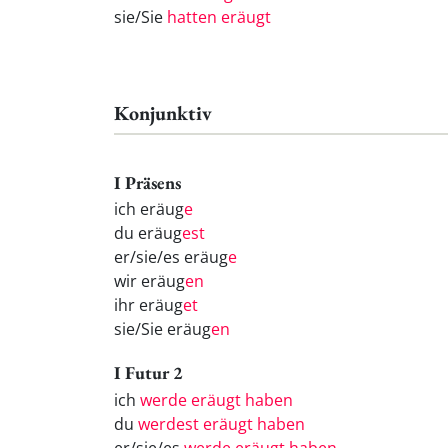
sie/Sie
hatten eräugt
Konjunktiv
I Präsens
ich eräug
e
du eräug
est
er/sie/es eräug
e
wir eräug
en
ihr eräug
et
sie/Sie eräug
en
I Futur 2
ich
werde eräugt haben
du
werdest eräugt haben