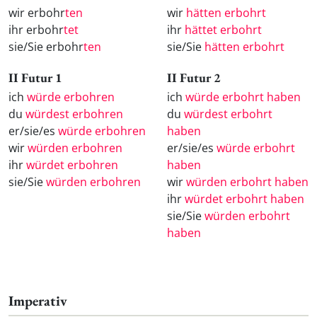
wir erbohr
ten
wir
hätten erbohrt
ihr erbohr
tet
ihr
hättet erbohrt
sie/Sie erbohr
ten
sie/Sie
hätten erbohrt
II Futur 1
II Futur 2
ich
würde erbohren
ich
würde erbohrt haben
du
würdest erbohren
du
würdest erbohrt
er/sie/es
würde erbohren
haben
wir
würden erbohren
er/sie/es
würde erbohrt
ihr
würdet erbohren
haben
sie/Sie
würden erbohren
wir
würden erbohrt haben
ihr
würdet erbohrt haben
sie/Sie
würden erbohrt
haben
Imperativ