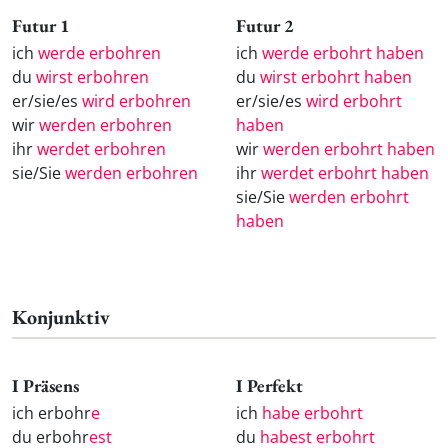
Futur 1
Futur 2
ich
werde erbohren
ich
werde erbohrt haben
du
wirst erbohren
du
wirst erbohrt haben
er/sie/es
wird erbohren
er/sie/es
wird erbohrt
wir
werden erbohren
haben
ihr
werdet erbohren
wir
werden erbohrt haben
sie/Sie
werden erbohren
ihr
werdet erbohrt haben
sie/Sie
werden erbohrt
haben
Konjunktiv
I Präsens
I Perfekt
ich erbohr
e
ich
habe erbohrt
du erbohr
est
du
habest erbohrt