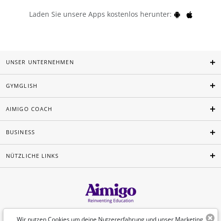
Laden Sie unsere Apps kostenlos herunter:
UNSER UNTERNEHMEN
GYMGLISH
AIMIGO COACH
BUSINESS
NÜTZLICHE LINKS
Deutsch
Wir nutzen Cookies um deine Nutzererfahrung und unser Marketing