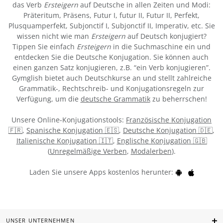
das Verb
Ersteigern
auf Deutsche in allen Zeiten und Modi:
Präteritum, Präsens, Futur I, futur II, Futur II, Perfekt,
Plusquamperfekt, Subjonctif I, Subjonctif II, Imperativ, etc. Sie
wissen nicht wie man
Ersteigern
auf Deutsch konjugiert?
Tippen Sie einfach
Ersteigern
in die Suchmaschine ein und
entdecken Sie die Deutsche Konjugation. Sie können auch
einen ganzen Satz konjugieren, z.B. “ein Verb konjugieren”.
Gymglish bietet auch Deutschkurse an und stellt zahlreiche
Grammatik-, Rechtschreib- und Konjugationsregeln zur
Verfügung, um die
deutsche Grammatik
zu beherrschen!
Unsere Online-Konjugationstools:
Französische Konjugation
🇫🇷
,
Spanische Konjugation 🇪🇸
,
Deutsche Konjugation 🇩🇪
,
Italienische Konjugation 🇮🇹
,
Englische Konjugation 🇬🇧
(
Unregelmäßige Verben
,
Modalerben
).
Laden Sie unsere Apps kostenlos herunter:
UNSER UNTERNEHMEN