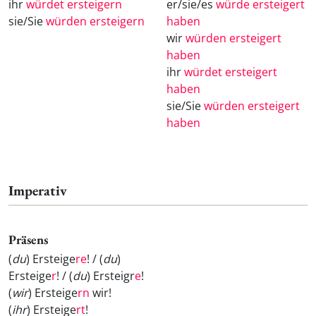
ihr
würdet ersteigern
er/sie/es
würde ersteigert
sie/Sie
würden ersteigern
haben
wir
würden ersteigert
haben
ihr
würdet ersteigert
haben
sie/Sie
würden ersteigert
haben
Imperativ
Präsens
(
du
) Ersteige
re
! / (
du
)
Ersteige
r
! / (
du
) Ersteigr
e
!
(
wir
) Ersteige
rn
wir!
(
ihr
) Ersteige
rt
!