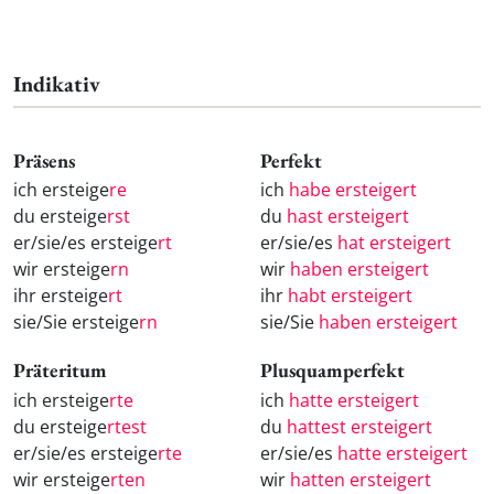
Indikativ
Präsens
Perfekt
ich ersteige
re
ich
habe ersteigert
du ersteige
rst
du
hast ersteigert
er/sie/es ersteige
rt
er/sie/es
hat ersteigert
wir ersteige
rn
wir
haben ersteigert
ihr ersteige
rt
ihr
habt ersteigert
sie/Sie ersteige
rn
sie/Sie
haben ersteigert
Präteritum
Plusquamperfekt
ich ersteige
rte
ich
hatte ersteigert
du ersteige
rtest
du
hattest ersteigert
er/sie/es ersteige
rte
er/sie/es
hatte ersteigert
wir ersteige
rten
wir
hatten ersteigert