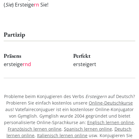
(
Sie
) Ersteige
rn
Sie!
Partizip
Präsens
Perfekt
ersteige
rnd
ersteigert
Probleme beim Konjugieren des Verbs
Ersteigern
auf Deutsch?
Probieren Sie einfach kostenlos unsere
Online-Deutschkurse
aus! Vatefaireconjuguer ist ein kostenloser Online-Konjugator
von Gymglish. Gymglish wurde 2004 gegründet und bietet
personalisierte Online-Sprachkurse an:
Englisch lernen online
,
Französisch lernen online
,
Spanisch lernen online
,
Deutsch
lernen online
,
Italienisch lernen online
usw. Konjugieren Sie