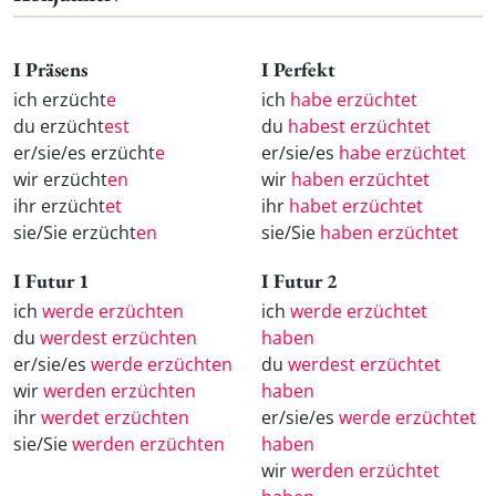
I Präsens
I Perfekt
ich erzücht
e
ich
habe erzüchtet
du erzücht
est
du
habest erzüchtet
er/sie/es erzücht
e
er/sie/es
habe erzüchtet
wir erzücht
en
wir
haben erzüchtet
ihr erzücht
et
ihr
habet erzüchtet
sie/Sie erzücht
en
sie/Sie
haben erzüchtet
I Futur 1
I Futur 2
ich
werde erzüchten
ich
werde erzüchtet
du
werdest erzüchten
haben
er/sie/es
werde erzüchten
du
werdest erzüchtet
wir
werden erzüchten
haben
ihr
werdet erzüchten
er/sie/es
werde erzüchtet
sie/Sie
werden erzüchten
haben
wir
werden erzüchtet