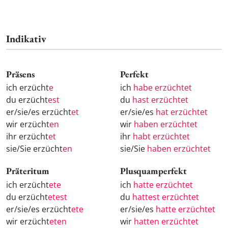
Indikativ
Präsens
Perfekt
ich erzücht
e
ich
habe erzüchtet
du erzücht
est
du
hast erzüchtet
er/sie/es erzücht
et
er/sie/es
hat erzüchtet
wir erzücht
en
wir
haben erzüchtet
ihr erzücht
et
ihr
habt erzüchtet
sie/Sie erzücht
en
sie/Sie
haben erzüchtet
Präteritum
Plusquamperfekt
ich erzücht
ete
ich
hatte erzüchtet
du erzücht
etest
du
hattest erzüchtet
er/sie/es erzücht
ete
er/sie/es
hatte erzüchtet
wir erzücht
eten
wir
hatten erzüchtet