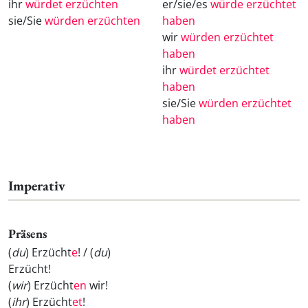
ihr
würdet erzüchten
er/sie/es
würde erzüchtet
sie/Sie
würden erzüchten
haben
wir
würden erzüchtet
haben
ihr
würdet erzüchtet
haben
sie/Sie
würden erzüchtet
haben
Imperativ
Präsens
(
du
) Erzücht
e
! / (
du
)
Erzücht
!
(
wir
) Erzücht
en
wir!
(
ihr
) Erzücht
et
!