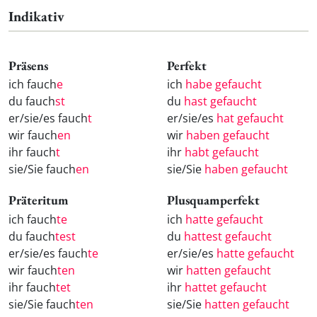
Indikativ
Präsens
Perfekt
ich fauch
e
ich
habe gefaucht
du fauch
st
du
hast gefaucht
er/sie/es fauch
t
er/sie/es
hat gefaucht
wir fauch
en
wir
haben gefaucht
ihr fauch
t
ihr
habt gefaucht
sie/Sie fauch
en
sie/Sie
haben gefaucht
Präteritum
Plusquamperfekt
ich fauch
te
ich
hatte gefaucht
du fauch
test
du
hattest gefaucht
er/sie/es fauch
te
er/sie/es
hatte gefaucht
wir fauch
ten
wir
hatten gefaucht
ihr fauch
tet
ihr
hattet gefaucht
sie/Sie fauch
ten
sie/Sie
hatten gefaucht