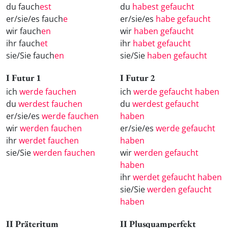
du fauch
est
du
habest gefaucht
er/sie/es fauch
e
er/sie/es
habe gefaucht
wir fauch
en
wir
haben gefaucht
ihr fauch
et
ihr
habet gefaucht
sie/Sie fauch
en
sie/Sie
haben gefaucht
I Futur 1
I Futur 2
ich
werde fauchen
ich
werde gefaucht haben
du
werdest fauchen
du
werdest gefaucht
er/sie/es
werde fauchen
haben
wir
werden fauchen
er/sie/es
werde gefaucht
ihr
werdet fauchen
haben
sie/Sie
werden fauchen
wir
werden gefaucht
haben
ihr
werdet gefaucht haben
sie/Sie
werden gefaucht
haben
II Präteritum
II Plusquamperfekt