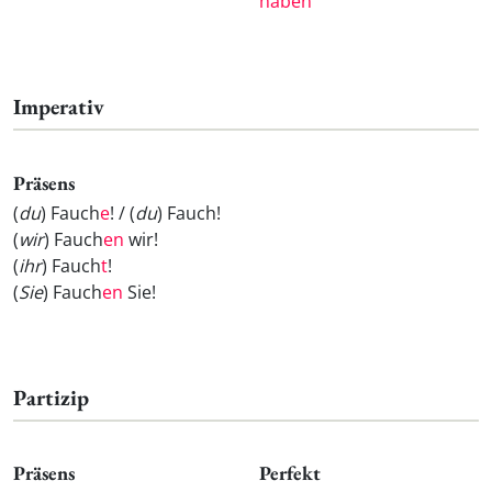
haben
Imperativ
Präsens
(
du
) Fauch
e
! / (
du
) Fauch
!
(
wir
) Fauch
en
wir!
(
ihr
) Fauch
t
!
(
Sie
) Fauch
en
Sie!
Partizip
Präsens
Perfekt