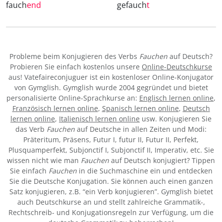
fauch
end
gefauch
t
Probleme beim Konjugieren des Verbs
Fauchen
auf Deutsch?
Probieren Sie einfach kostenlos unsere
Online-Deutschkurse
aus! Vatefaireconjuguer ist ein kostenloser Online-Konjugator
von Gymglish. Gymglish wurde 2004 gegründet und bietet
personalisierte Online-Sprachkurse an:
Englisch lernen online
,
Französisch lernen online
,
Spanisch lernen online
,
Deutsch
lernen online
,
Italienisch lernen online
usw. Konjugieren Sie
das Verb
Fauchen
auf Deutsche in allen Zeiten und Modi:
Präteritum, Präsens, Futur I, futur II, Futur II, Perfekt,
Plusquamperfekt, Subjonctif I, Subjonctif II, Imperativ, etc. Sie
wissen nicht wie man
Fauchen
auf Deutsch konjugiert? Tippen
Sie einfach
Fauchen
in die Suchmaschine ein und entdecken
Sie die Deutsche Konjugation. Sie können auch einen ganzen
Satz konjugieren, z.B. “ein Verb konjugieren”. Gymglish bietet
auch Deutschkurse an und stellt zahlreiche Grammatik-,
Rechtschreib- und Konjugationsregeln zur Verfügung, um die