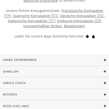
deutsche Grammatik
zu beherrschen!
Unsere Online-Konjugationstools:
Französische Konjugation
🇫🇷
,
Spanische Konjugation 🇪🇸
,
Deutsche Konjugation 🇩🇪
,
Italienische Konjugation 🇮🇹
,
Englische Konjugation 🇬🇧
(
Unregelmäßige Verben
,
Modalerben
).
Laden Sie unsere Apps kostenlos herunter:
UNSER UNTERNEHMEN
GYMGLISH
AIMIGO COACH
BUSINESS
NÜTZLICHE LINKS