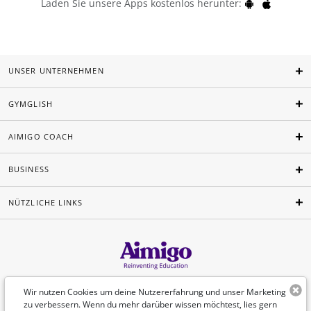
Laden Sie unsere Apps kostenlos herunter:
UNSER UNTERNEHMEN
GYMGLISH
AIMIGO COACH
BUSINESS
NÜTZLICHE LINKS
Deutsch
Wir nutzen Cookies um deine Nutzererfahrung und unser Marketing
zu verbessern. Wenn du mehr darüber wissen möchtest, lies gern