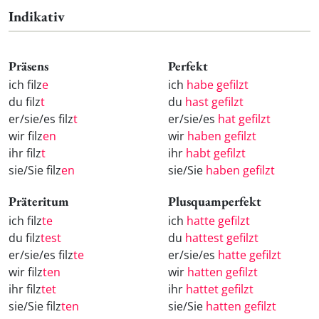
Indikativ
Präsens
Perfekt
ich filz
e
ich
habe gefilzt
du filz
t
du
hast gefilzt
er/sie/es filz
t
er/sie/es
hat gefilzt
wir filz
en
wir
haben gefilzt
ihr filz
t
ihr
habt gefilzt
sie/Sie filz
en
sie/Sie
haben gefilzt
Präteritum
Plusquamperfekt
ich filz
te
ich
hatte gefilzt
du filz
test
du
hattest gefilzt
er/sie/es filz
te
er/sie/es
hatte gefilzt
wir filz
ten
wir
hatten gefilzt
ihr filz
tet
ihr
hattet gefilzt
sie/Sie filz
ten
sie/Sie
hatten gefilzt