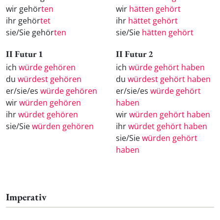
wir gehör
ten
wir
hätten gehört
ihr gehör
tet
ihr
hättet gehört
sie/Sie gehör
ten
sie/Sie
hätten gehört
II Futur 1
II Futur 2
ich
würde gehören
ich
würde gehört haben
du
würdest gehören
du
würdest gehört haben
er/sie/es
würde gehören
er/sie/es
würde gehört
wir
würden gehören
haben
ihr
würdet gehören
wir
würden gehört haben
sie/Sie
würden gehören
ihr
würdet gehört haben
sie/Sie
würden gehört
haben
Imperativ