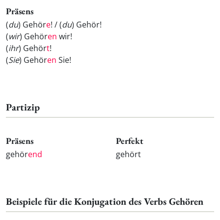
Präsens
(
du
) Gehör
e
! / (
du
) Gehör
!
(
wir
) Gehör
en
wir!
(
ihr
) Gehör
t
!
(
Sie
) Gehör
en
Sie!
Partizip
Präsens
Perfekt
gehör
end
gehört
Beispiele für die Konjugation des Verbs Gehören