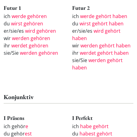
Futur 1
Futur 2
ich
werde gehören
ich
werde gehört haben
du
wirst gehören
du
wirst gehört haben
er/sie/es
wird gehören
er/sie/es
wird gehört
wir
werden gehören
haben
ihr
werdet gehören
wir
werden gehört haben
sie/Sie
werden gehören
ihr
werdet gehört haben
sie/Sie
werden gehört
haben
Konjunktiv
I Präsens
I Perfekt
ich gehör
e
ich
habe gehört
du gehör
est
du
habest gehört