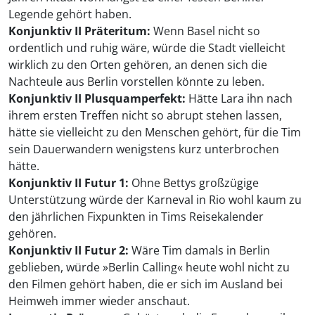
Legende gehört haben.
Konjunktiv II Präteritum:
Wenn Basel nicht so
ordentlich und ruhig wäre, würde die Stadt vielleicht
wirklich zu den Orten gehören, an denen sich die
Nachteule aus Berlin vorstellen könnte zu leben.
Konjunktiv II Plusquamperfekt:
Hätte Lara ihn nach
ihrem ersten Treffen nicht so abrupt stehen lassen,
hätte sie vielleicht zu den Menschen gehört, für die Tim
sein Dauerwandern wenigstens kurz unterbrochen
hätte.
Konjunktiv II Futur 1:
Ohne Bettys großzügige
Unterstützung würde der Karneval in Rio wohl kaum zu
den jährlichen Fixpunkten in Tims Reisekalender
gehören.
Konjunktiv II Futur 2:
Wäre Tim damals in Berlin
geblieben, würde »Berlin Calling« heute wohl nicht zu
den Filmen gehört haben, die er sich im Ausland bei
Heimweh immer wieder anschaut.