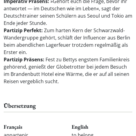
Imperativ Präsens:
»Gehört euch die Frage, bevor ihr
antwortet — im Deutschen wie im Leben«, sagt der
Deutschtrainer seinen Schülern aus Seoul und Tokio am
Ende jeder Stunde.
Partizip Perfekt:
Zum harten Kern der Schwarzwald-
Wandergruppe gehört, schläft der Influencer aus Berlin
beim abendlichen Lagerfeuer trotzdem regelmäßig als
Erster ein.
Partizip Präsens:
Fest zu Bettys engstem Familienkreis
gehörend, genießt der Globetrotter bei jedem Besuch
im Brandenbutt Hotel eine Wärme, die er auf all seinen
Reisen vergeblich sucht.
Übersetzung
Français
English
appartenir
to belong