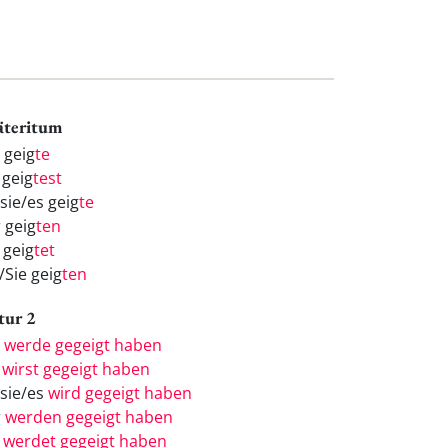
äteritum
 geig
te
 geig
test
sie/es geig
te
 geig
ten
 geig
tet
/Sie geig
ten
tur 2
h
werde gegeigt haben
u
wirst gegeigt haben
/sie/es
wird gegeigt haben
r
werden gegeigt haben
r
werdet gegeigt haben