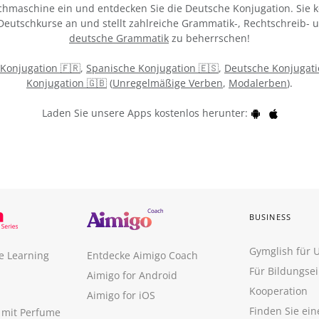
chmaschine ein und entdecken Sie die Deutsche Konjugation. Sie k
 Deutschkurse an und stellt zahlreiche Grammatik-, Rechtschreib-
deutsche Grammatik
zu beherrschen!
 Konjugation 🇫🇷
,
Spanische Konjugation 🇪🇸
,
Deutsche Konjugati
Konjugation 🇬🇧
(
Unregelmäßige Verben
,
Modalerben
).
Laden Sie unsere Apps kostenlos herunter:
BUSINESS
Gymglish für
e Learning
Entdecke Aimigo Coach
Für Bildungse
Aimigo for Android
Kooperation
Aimigo for iOS
Finden Sie ei
n mit Perfume