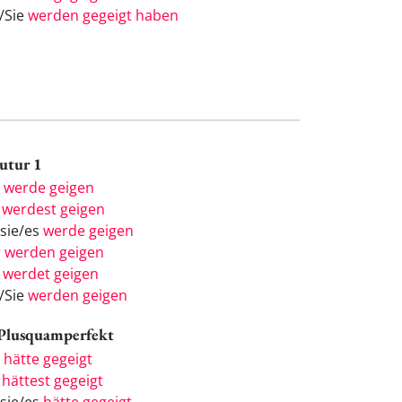
e/Sie
werden gegeigt haben
Futur 1
h
werde geigen
u
werdest geigen
/sie/es
werde geigen
r
werden geigen
r
werdet geigen
e/Sie
werden geigen
 Plusquamperfekt
h
hätte gegeigt
u
hättest gegeigt