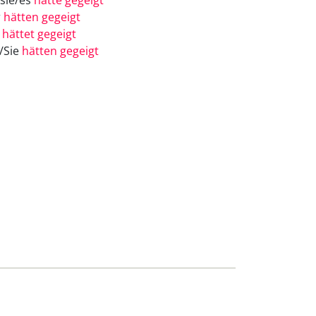
/sie/es
hätte gegeigt
r
hätten gegeigt
r
hättet gegeigt
e/Sie
hätten gegeigt