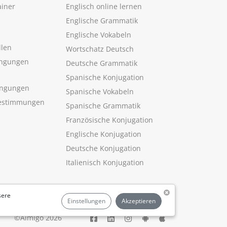
ainer
Englisch online lernen
Englische Grammatik
Englische Vokabeln
llen
Wortschatz Deutsch
ngungen
Deutsche Grammatik
Spanische Konjugation
ingungen
Spanische Vokabeln
estimmungen
Spanische Grammatik
Französische Konjugation
Englische Konjugation
Deutsche Konjugation
Italienisch Konjugation
sere
Einstellungen
Akzeptieren
©Aimigo 2026