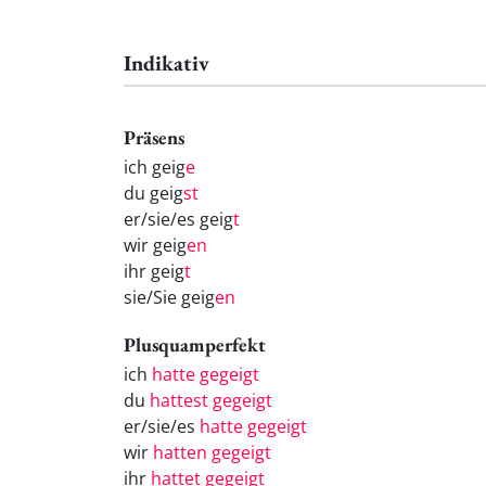
Indikativ
Präsens
ich geig
e
du geig
st
er/sie/es geig
t
wir geig
en
ihr geig
t
sie/Sie geig
en
Plusquamperfekt
ich
hatte gegeigt
du
hattest gegeigt
er/sie/es
hatte gegeigt
wir
hatten gegeigt
ihr
hattet gegeigt