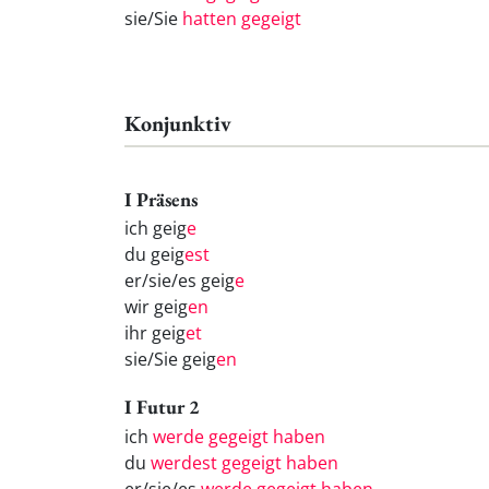
sie/Sie
hatten gegeigt
Konjunktiv
I Präsens
ich geig
e
du geig
est
er/sie/es geig
e
wir geig
en
ihr geig
et
sie/Sie geig
en
I Futur 2
ich
werde gegeigt haben
du
werdest gegeigt haben