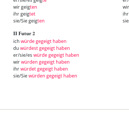
er/sie/es geig
te
er
wir geig
ten
wi
ihr geig
tet
ih
sie/Sie geig
ten
si
II Futur 2
ich
würde gegeigt haben
du
würdest gegeigt haben
er/sie/es
würde gegeigt haben
wir
würden gegeigt haben
ihr
würdet gegeigt haben
sie/Sie
würden gegeigt haben