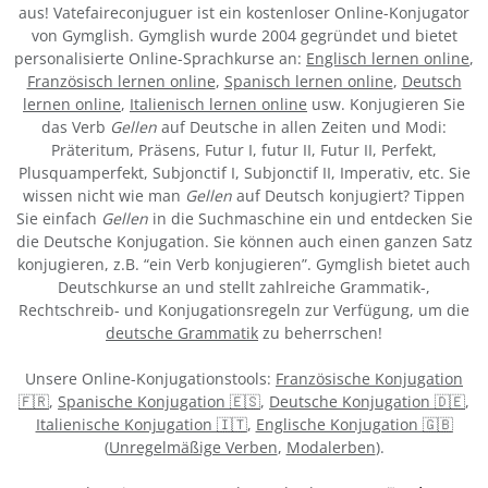
aus! Vatefaireconjuguer ist ein kostenloser Online-Konjugator
von Gymglish. Gymglish wurde 2004 gegründet und bietet
personalisierte Online-Sprachkurse an:
Englisch lernen online
,
Französisch lernen online
,
Spanisch lernen online
,
Deutsch
lernen online
,
Italienisch lernen online
usw. Konjugieren Sie
das Verb
Gellen
auf Deutsche in allen Zeiten und Modi:
Präteritum, Präsens, Futur I, futur II, Futur II, Perfekt,
Plusquamperfekt, Subjonctif I, Subjonctif II, Imperativ, etc. Sie
wissen nicht wie man
Gellen
auf Deutsch konjugiert? Tippen
Sie einfach
Gellen
in die Suchmaschine ein und entdecken Sie
die Deutsche Konjugation. Sie können auch einen ganzen Satz
konjugieren, z.B. “ein Verb konjugieren”. Gymglish bietet auch
Deutschkurse an und stellt zahlreiche Grammatik-,
Rechtschreib- und Konjugationsregeln zur Verfügung, um die
deutsche Grammatik
zu beherrschen!
Unsere Online-Konjugationstools:
Französische Konjugation
🇫🇷
,
Spanische Konjugation 🇪🇸
,
Deutsche Konjugation 🇩🇪
,
Italienische Konjugation 🇮🇹
,
Englische Konjugation 🇬🇧
(
Unregelmäßige Verben
,
Modalerben
).