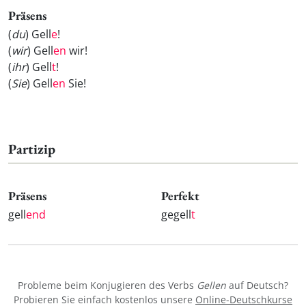
Präsens
(
du
) Gell
e
!
(
wir
) Gell
en
wir!
(
ihr
) Gell
t
!
(
Sie
) Gell
en
Sie!
Partizip
Präsens
Perfekt
gell
end
gegell
t
Probleme beim Konjugieren des Verbs
Gellen
auf Deutsch?
Probieren Sie einfach kostenlos unsere
Online-Deutschkurse