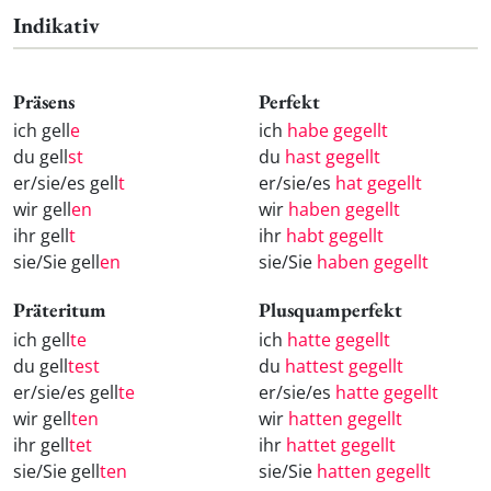
Indikativ
Präsens
Perfekt
ich gell
e
ich
habe gegellt
du gell
st
du
hast gegellt
er/sie/es gell
t
er/sie/es
hat gegellt
wir gell
en
wir
haben gegellt
ihr gell
t
ihr
habt gegellt
sie/Sie gell
en
sie/Sie
haben gegellt
Präteritum
Plusquamperfekt
ich gell
te
ich
hatte gegellt
du gell
test
du
hattest gegellt
er/sie/es gell
te
er/sie/es
hatte gegellt
wir gell
ten
wir
hatten gegellt
ihr gell
tet
ihr
hattet gegellt
sie/Sie gell
ten
sie/Sie
hatten gegellt