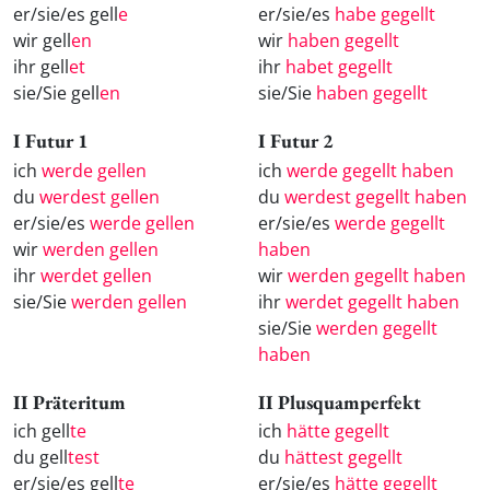
er/sie/es gell
e
er/sie/es
habe gegellt
wir gell
en
wir
haben gegellt
ihr gell
et
ihr
habet gegellt
sie/Sie gell
en
sie/Sie
haben gegellt
I Futur 1
I Futur 2
ich
werde gellen
ich
werde gegellt haben
du
werdest gellen
du
werdest gegellt haben
er/sie/es
werde gellen
er/sie/es
werde gegellt
wir
werden gellen
haben
ihr
werdet gellen
wir
werden gegellt haben
sie/Sie
werden gellen
ihr
werdet gegellt haben
sie/Sie
werden gegellt
haben
II Präteritum
II Plusquamperfekt
ich gell
te
ich
hätte gegellt
du gell
test
du
hättest gegellt
er/sie/es gell
te
er/sie/es
hätte gegellt