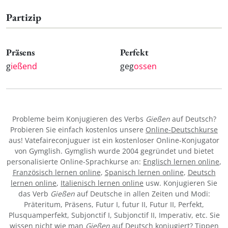
Partizip
Präsens
Perfekt
g
ießend
geg
ossen
Probleme beim Konjugieren des Verbs
Gießen
auf Deutsch?
Probieren Sie einfach kostenlos unsere
Online-Deutschkurse
aus! Vatefaireconjuguer ist ein kostenloser Online-Konjugator
von Gymglish. Gymglish wurde 2004 gegründet und bietet
personalisierte Online-Sprachkurse an:
Englisch lernen online
,
Französisch lernen online
,
Spanisch lernen online
,
Deutsch
lernen online
,
Italienisch lernen online
usw. Konjugieren Sie
das Verb
Gießen
auf Deutsche in allen Zeiten und Modi:
Präteritum, Präsens, Futur I, futur II, Futur II, Perfekt,
Plusquamperfekt, Subjonctif I, Subjonctif II, Imperativ, etc. Sie
wissen nicht wie man
Gießen
auf Deutsch konjugiert? Tippen