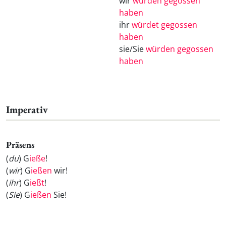
wir
würden gegossen
haben
ihr
würdet gegossen
haben
sie/Sie
würden gegossen
haben
Imperativ
Präsens
(
du
) G
ieße
!
(
wir
) G
ießen
wir!
(
ihr
) G
ießt
!
(
Sie
) G
ießen
Sie!