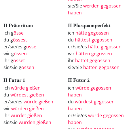
sie/Sie
werden gegossen
haben
II Präteritum
II Plusquamperfekt
ich g
össe
ich
hätte gegossen
du g
össest
du
hättest gegossen
er/sie/es g
össe
er/sie/es
hätte gegossen
wir g
össen
wir
hätten gegossen
ihr g
össet
ihr
hättet gegossen
sie/Sie g
össen
sie/Sie
hätten gegossen
II Futur 1
II Futur 2
ich
würde gießen
ich
würde gegossen
du
würdest gießen
haben
er/sie/es
würde gießen
du
würdest gegossen
wir
würden gießen
haben
ihr
würdet gießen
er/sie/es
würde gegossen
sie/Sie
würden gießen
haben