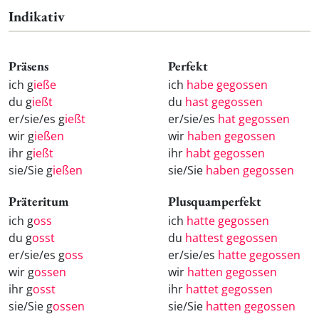
Indikativ
Präsens
Perfekt
ich g
ieße
ich
habe gegossen
du g
ießt
du
hast gegossen
er/sie/es g
ießt
er/sie/es
hat gegossen
wir g
ießen
wir
haben gegossen
ihr g
ießt
ihr
habt gegossen
sie/Sie g
ießen
sie/Sie
haben gegossen
Präteritum
Plusquamperfekt
ich g
oss
ich
hatte gegossen
du g
osst
du
hattest gegossen
er/sie/es g
oss
er/sie/es
hatte gegossen
wir g
ossen
wir
hatten gegossen
ihr g
osst
ihr
hattet gegossen
sie/Sie g
ossen
sie/Sie
hatten gegossen