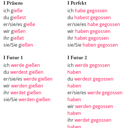
I Präsens
I Perfekt
ich g
ieße
ich
habe gegossen
du g
ießest
du
habest gegossen
er/sie/es g
ieße
er/sie/es
habe gegossen
wir g
ießen
wir
haben gegossen
ihr g
ießet
ihr
habet gegossen
sie/Sie g
ießen
sie/Sie
haben gegossen
I Futur 1
I Futur 2
ich
werde gießen
ich
werde gegossen
du
werdest gießen
haben
er/sie/es
werde gießen
du
werdest gegossen
wir
werden gießen
haben
ihr
werdet gießen
er/sie/es
werde gegossen
sie/Sie
werden gießen
haben
wir
werden gegossen
haben
ihr
werdet gegossen
haben