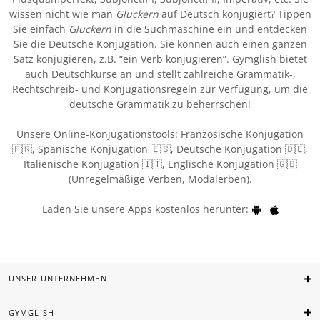
wissen nicht wie man
Gluckern
auf Deutsch konjugiert? Tippen
Sie einfach
Gluckern
in die Suchmaschine ein und entdecken
Sie die Deutsche Konjugation. Sie können auch einen ganzen
Satz konjugieren, z.B. “ein Verb konjugieren”. Gymglish bietet
auch Deutschkurse an und stellt zahlreiche Grammatik-,
Rechtschreib- und Konjugationsregeln zur Verfügung, um die
deutsche Grammatik
zu beherrschen!
Unsere Online-Konjugationstools:
Französische Konjugation
🇫🇷
,
Spanische Konjugation 🇪🇸
,
Deutsche Konjugation 🇩🇪
,
Italienische Konjugation 🇮🇹
,
Englische Konjugation 🇬🇧
(
Unregelmäßige Verben
,
Modalerben
).
Laden Sie unsere Apps kostenlos herunter:
UNSER UNTERNEHMEN
GYMGLISH