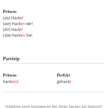
Präsens
(
du
) Hack
e
!
(
wir
) Hack
en
wir!
(
ihr
) Hack
t
!
(
Sie
) Hack
en
Sie!
Partizip
Präsens
Perfekt
hack
end
gehack
t
Probleme beim Konjugieren des Verbs
Hacken
auf Deutsch?