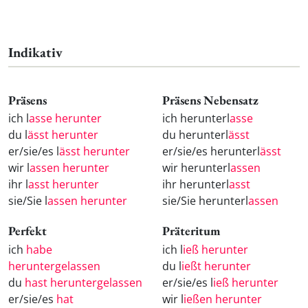
Indikativ
Präsens
Präsens Nebensatz
ich l
asse herunter
ich herunterl
asse
du l
ässt herunter
du herunterl
ässt
er/sie/es l
ässt herunter
er/sie/es herunterl
ässt
wir l
assen herunter
wir herunterl
assen
ihr l
asst herunter
ihr herunterl
asst
sie/Sie l
assen herunter
sie/Sie herunterl
assen
Perfekt
Präteritum
ich
habe
ich l
ieß herunter
heruntergelassen
du l
ießt herunter
du
hast heruntergelassen
er/sie/es l
ieß herunter
er/sie/es
hat
wir l
ießen herunter