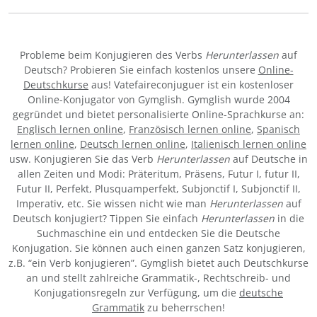
Probleme beim Konjugieren des Verbs
Herunterlassen
auf
Deutsch? Probieren Sie einfach kostenlos unsere
Online-
Deutschkurse
aus! Vatefaireconjuguer ist ein kostenloser
Online-Konjugator von Gymglish. Gymglish wurde 2004
gegründet und bietet personalisierte Online-Sprachkurse an:
Englisch lernen online
,
Französisch lernen online
,
Spanisch
lernen online
,
Deutsch lernen online
,
Italienisch lernen online
usw. Konjugieren Sie das Verb
Herunterlassen
auf Deutsche in
allen Zeiten und Modi: Präteritum, Präsens, Futur I, futur II,
Futur II, Perfekt, Plusquamperfekt, Subjonctif I, Subjonctif II,
Imperativ, etc. Sie wissen nicht wie man
Herunterlassen
auf
Deutsch konjugiert? Tippen Sie einfach
Herunterlassen
in die
Suchmaschine ein und entdecken Sie die Deutsche
Konjugation. Sie können auch einen ganzen Satz konjugieren,
z.B. “ein Verb konjugieren”. Gymglish bietet auch Deutschkurse
an und stellt zahlreiche Grammatik-, Rechtschreib- und
Konjugationsregeln zur Verfügung, um die
deutsche
Grammatik
zu beherrschen!