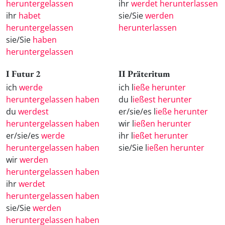
heruntergelassen
ihr
werdet herunterlassen
ihr
habet
sie/Sie
werden
heruntergelassen
herunterlassen
sie/Sie
haben
heruntergelassen
I Futur 2
II Präteritum
ich
werde
ich l
ieße herunter
heruntergelassen haben
du l
ießest herunter
du
werdest
er/sie/es l
ieße herunter
heruntergelassen haben
wir l
ießen herunter
er/sie/es
werde
ihr l
ießet herunter
heruntergelassen haben
sie/Sie l
ießen herunter
wir
werden
heruntergelassen haben
ihr
werdet
heruntergelassen haben
sie/Sie
werden
heruntergelassen haben