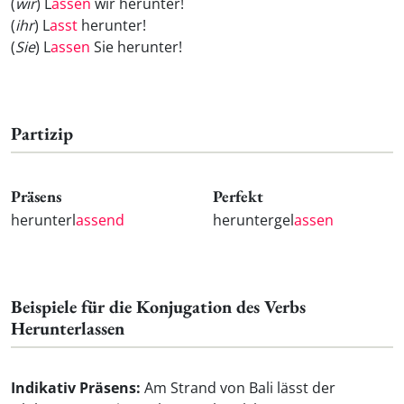
(
wir
) L
assen
wir herunter!
(
ihr
) L
asst
herunter!
(
Sie
) L
assen
Sie herunter!
Partizip
Präsens
Perfekt
herunterl
assend
heruntergel
assen
Beispiele für die Konjugation des Verbs
Herunterlassen
Indikativ Präsens:
Am Strand von Bali lässt der