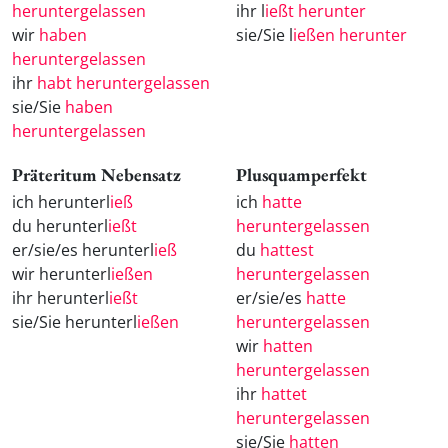
heruntergelassen
ihr l
ießt herunter
wir
haben
sie/Sie l
ießen herunter
heruntergelassen
ihr
habt heruntergelassen
sie/Sie
haben
heruntergelassen
Präteritum Nebensatz
Plusquamperfekt
ich herunterl
ieß
ich
hatte
du herunterl
ießt
heruntergelassen
er/sie/es herunterl
ieß
du
hattest
wir herunterl
ießen
heruntergelassen
ihr herunterl
ießt
er/sie/es
hatte
sie/Sie herunterl
ießen
heruntergelassen
wir
hatten
heruntergelassen
ihr
hattet
heruntergelassen
sie/Sie
hatten