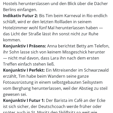
Hostels herunterslassen und den Blick über die Dächer
Berlins einfangen.
Indikativ Futur 2:
Bis Tim beim Karneval in Rio endlich
schläft, wird er den letzten Rollladen in seinem
Hotelzimmer wohl fünf Mal herunterlassen haben —
das Licht der Straße lässt ihn sonst nicht zur Ruhe
kommen.
Konjunktiv I Präsens:
Anna berichtet Betty am Telefon,
ihr Sohn lasse sich von keinem Missgeschick herunter
— nicht mal davon, dass Lara ihn nach dem ersten
Treffen einfach stehen ließ.
Konjunktiv I Perfekt:
Ein Mitreisender im Schwarzwald
erzählt, Tim habe beim Wandern seine ganze
Fotoausrüstung in einem selbstgebauten Seilsystem
vom Berghang herunterlassen, weil der Abstieg zu steil
gewesen sei.
Konjunktiv I Futur 1:
Der Barista im Café an der Ecke
ist sich sicher, der Deutschcoach werde früher oder
später auch in St. Moritz den Skiliftsitz so weit wie