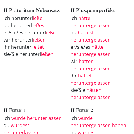
II Präteritum Nebensatz
II Plusquamperfekt
ich herunterl
ieße
ich
hätte
du herunterl
ießest
heruntergelassen
er/sie/es herunterl
ieße
du
hättest
wir herunterl
ießen
heruntergelassen
ihr herunterl
ießet
er/sie/es
hätte
sie/Sie herunterl
ießen
heruntergelassen
wir
hätten
heruntergelassen
ihr
hättet
heruntergelassen
sie/Sie
hätten
heruntergelassen
II Futur 1
II Futur 2
ich
würde herunterlassen
ich
würde
du
würdest
heruntergelassen haben
herunterlassen
du
würdest