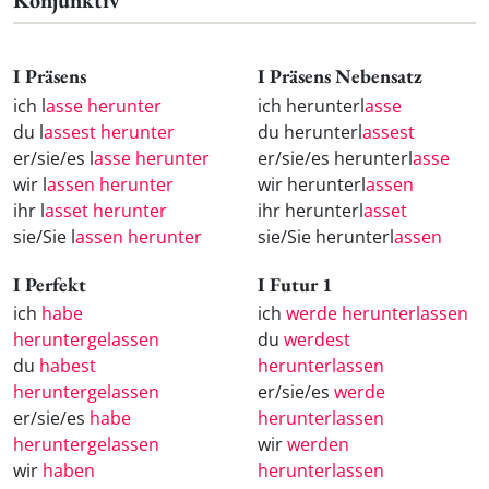
Konjunktiv
I Präsens
I Präsens Nebensatz
ich l
asse herunter
ich herunterl
asse
du l
assest herunter
du herunterl
assest
er/sie/es l
asse herunter
er/sie/es herunterl
asse
wir l
assen herunter
wir herunterl
assen
ihr l
asset herunter
ihr herunterl
asset
sie/Sie l
assen herunter
sie/Sie herunterl
assen
I Perfekt
I Futur 1
ich
habe
ich
werde herunterlassen
heruntergelassen
du
werdest
du
habest
herunterlassen
heruntergelassen
er/sie/es
werde
er/sie/es
habe
herunterlassen
heruntergelassen
wir
werden
wir
haben
herunterlassen