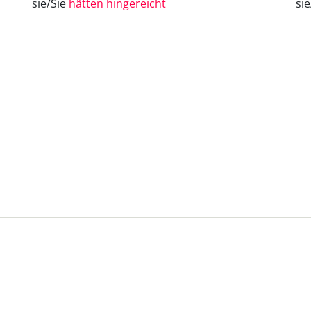
sie/Sie
hätten hingereicht
si