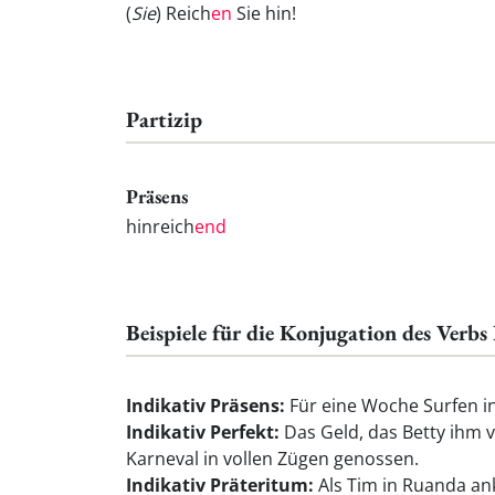
(
Sie
) Reich
en
Sie hin!
Partizip
Präsens
hinreich
end
Beispiele für die Konjugation des Verbs
Indikativ Präsens:
Für eine Woche Surfen in 
Indikativ Perfekt:
Das Geld, das Betty ihm 
Karneval in vollen Zügen genossen.
Indikativ Präteritum:
Als Tim in Ruanda ank