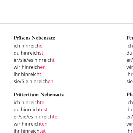
Präsens Nebensatz
Pe
ich hinreich
e
ic
du hinreich
st
d
er/sie/es hinreich
t
er
wir hinreich
en
wi
ihr hinreich
t
ih
sie/Sie hinreich
en
si
Präteritum Nebensatz
Pl
ich hinreich
te
ic
du hinreich
test
d
er/sie/es hinreich
te
er
wir hinreich
ten
wi
ihr hinreich
tet
ih