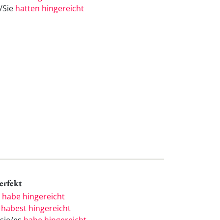
e/Sie
hatten hingereicht
Perfekt
h
habe hingereicht
u
habest hingereicht