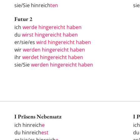
sie/Sie hinreich
ten
si
Futur 2
ich
werde hingereicht haben
du
wirst hingereicht haben
er/sie/es
wird hingereicht haben
wir
werden hingereicht haben
ihr
werdet hingereicht haben
sie/Sie
werden hingereicht haben
I Präsens Nebensatz
I 
ich hinreich
e
ic
du hinreich
est
d