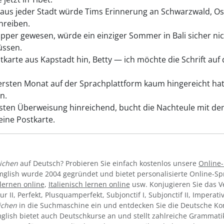
aus jeder Stadt würde Tims Erinnerung an Schwarzwald, Os
hreiben.
per gewesen, würde ein einziger Sommer in Bali sicher nic
üssen.
tkarte aus Kapstadt hin, Betty — ich möchte die Schrift auf 
ersten Monat auf der Sprachplattform kaum hingereicht hat
n.
sten Überweisung hinreichend, bucht die Nachteule mit d
eine Postkarte.
ichen
auf Deutsch? Probieren Sie einfach kostenlos unsere
Online
mglish wurde 2004 gegründet und bietet personalisierte Online-S
lernen online
,
Italienisch lernen online
usw. Konjugieren Sie das 
tur II, Perfekt, Plusquamperfekt, Subjonctif I, Subjonctif II, Imperat
ichen
in die Suchmaschine ein und entdecken Sie die Deutsche Kon
ymglish bietet auch Deutschkurse an und stellt zahlreiche Grammati