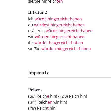
sie/Sie hinreich
ten
II Futur 2
ich
würde hingereicht haben
du
würdest hingereicht haben
er/sie/es
würde hingereicht haben
wir
würden hingereicht haben
ihr
würdet hingereicht haben
sie/Sie
würden hingereicht haben
Imperativ
Präsens
(
du
) Reich
e
hin! / (
du
) Reich
hin!
(
wir
) Reich
en
wir hin!
(
ihr
) Reich
t
hin!