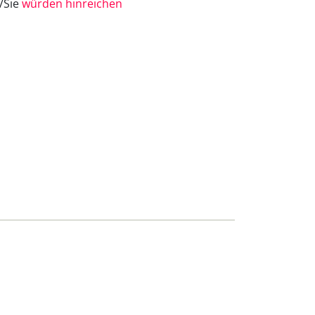
e/Sie
würden hinreichen