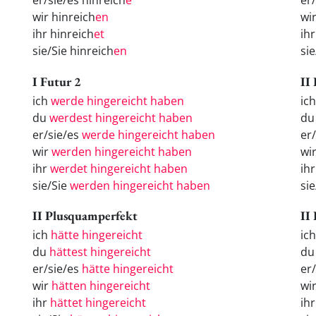
er/sie/es hinreich
e
er
wir hinreich
en
wi
ihr hinreich
et
ih
sie/Sie hinreich
en
si
I Futur 2
II
ich
werde hingereicht haben
ich
du
werdest hingereicht haben
du
er/sie/es
werde hingereicht haben
er/
wir
werden hingereicht haben
wir
ihr
werdet hingereicht haben
ihr
sie/Sie
werden hingereicht haben
sie
II Plusquamperfekt
II
ich
hätte hingereicht
ic
du
hättest hingereicht
d
er/sie/es
hätte hingereicht
er
wir
hätten hingereicht
wi
ihr
hättet hingereicht
ih