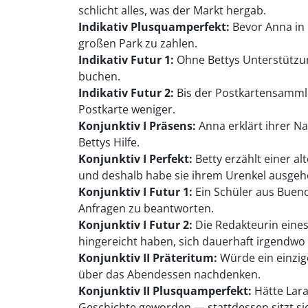
schlicht alles, was der Markt hergab.
Indikativ Plusquamperfekt:
Bevor Anna in 
großen Park zu zahlen.
Indikativ Futur 1:
Ohne Bettys Unterstützun
buchen.
Indikativ Futur 2:
Bis der Postkartensammle
Postkarte weniger.
Konjunktiv I Präsens:
Anna erklärt ihrer Nac
Bettys Hilfe.
Konjunktiv I Perfekt:
Betty erzählt einer a
und deshalb habe sie ihrem Urenkel ausgeh
Konjunktiv I Futur 1:
Ein Schüler aus Buenos
Anfragen zu beantworten.
Konjunktiv I Futur 2:
Die Redakteurin eines
hingereicht haben, sich dauerhaft irgendwo 
Konjunktiv II Präteritum:
Würde ein einzig
über das Abendessen nachdenken.
Konjunktiv II Plusquamperfekt:
Hätte Lara
Geschichte geworden — stattdessen sitzt sie 