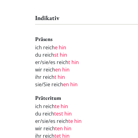
Indikativ
Präsens
ich reich
e hin
du reich
st hin
er/sie/es reich
t hin
wir reich
en hin
ihr reich
t hin
sie/Sie reich
en hin
Präteritum
ich reich
te hin
du reich
test hin
er/sie/es reich
te hin
wir reich
ten hin
ihr reich
tet hin