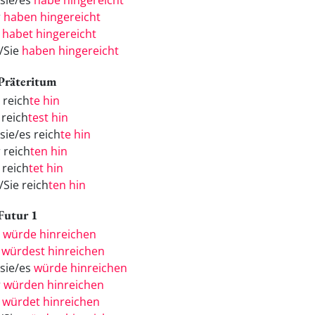
/sie/es
habe hingereicht
r
haben hingereicht
r
habet hingereicht
e/Sie
haben hingereicht
 Präteritum
 reich
te hin
 reich
test hin
sie/es reich
te hin
 reich
ten hin
 reich
tet hin
/Sie reich
ten hin
 Futur 1
h
würde hinreichen
u
würdest hinreichen
/sie/es
würde hinreichen
r
würden hinreichen
r
würdet hinreichen