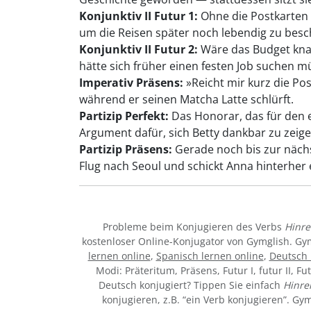
Konjunktiv II Futur 1:
Ohne die Postkarten 
um die Reisen später noch lebendig zu besc
Konjunktiv II Futur 2:
Wäre das Budget knap
hätte sich früher einen festen Job suchen m
Imperativ Präsens:
»Reicht mir kurz die Pos
während er seinen Matcha Latte schlürft.
Partizip Perfekt:
Das Honorar, das für den 
Argument dafür, sich Betty dankbar zu zeige
Partizip Präsens:
Gerade noch bis zur näch
Flug nach Seoul und schickt Anna hinterher 
Probleme beim Konjugieren des Verbs
Hinre
kostenloser Online-Konjugator von Gymglish. Gy
lernen online
,
Spanisch lernen online
,
Deutsch 
Modi: Präteritum, Präsens, Futur I, futur II, Fu
Deutsch konjugiert? Tippen Sie einfach
Hinre
konjugieren, z.B. “ein Verb konjugieren”. G