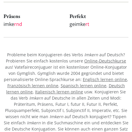
Präsens
Perfekt
imke
rnd
geimke
rt
Probleme beim Konjugieren des Verbs
Imkern
auf Deutsch?
Probieren Sie einfach kostenlos unsere
Online-Deutschkurse
aus! Vatefaireconjuguer ist ein kostenloser Online-Konjugator
von Gymglish. Gymglish wurde 2004 gegründet und bietet
personalisierte Online-Sprachkurse an:
Englisch lernen online
,
Französisch lernen online
,
Spanisch lernen online
,
Deutsch
lernen online
,
Italienisch lernen online
usw. Konjugieren Sie
das Verb
Imkern
auf Deutsche in allen Zeiten und Modi:
Präteritum, Präsens, Futur I, futur II, Futur II, Perfekt,
Plusquamperfekt, Subjonctif I, Subjonctif II, Imperativ, etc. Sie
wissen nicht wie man
Imkern
auf Deutsch konjugiert? Tippen
Sie einfach
Imkern
in die Suchmaschine ein und entdecken Sie
die Deutsche Konjugation. Sie können auch einen ganzen Satz