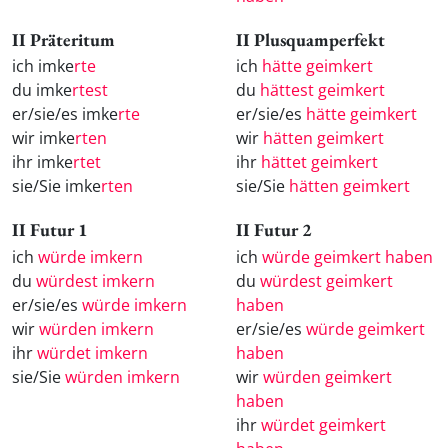
II Präteritum
II Plusquamperfekt
ich imke
rte
ich
hätte geimkert
du imke
rtest
du
hättest geimkert
er/sie/es imke
rte
er/sie/es
hätte geimkert
wir imke
rten
wir
hätten geimkert
ihr imke
rtet
ihr
hättet geimkert
sie/Sie imke
rten
sie/Sie
hätten geimkert
II Futur 1
II Futur 2
ich
würde imkern
ich
würde geimkert haben
du
würdest imkern
du
würdest geimkert
er/sie/es
würde imkern
haben
wir
würden imkern
er/sie/es
würde geimkert
ihr
würdet imkern
haben
sie/Sie
würden imkern
wir
würden geimkert
haben
ihr
würdet geimkert