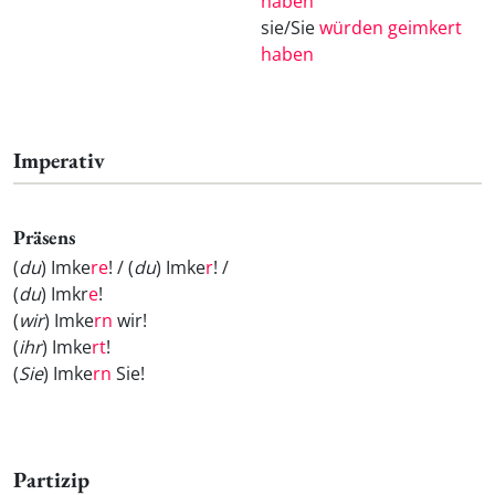
haben
sie/Sie
würden geimkert
haben
Imperativ
Präsens
(
du
) Imke
re
! / (
du
) Imke
r
! /
(
du
) Imkr
e
!
(
wir
) Imke
rn
wir!
(
ihr
) Imke
rt
!
(
Sie
) Imke
rn
Sie!
Partizip