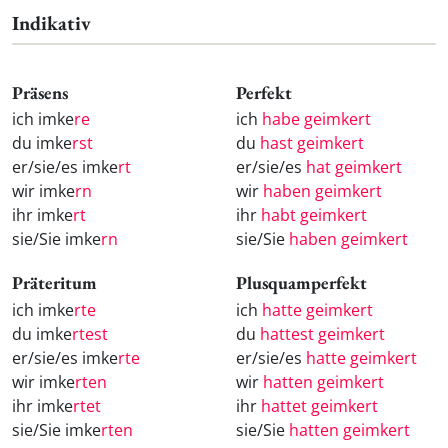
Indikativ
Präsens
Perfekt
ich imke
re
ich
habe geimkert
du imke
rst
du
hast geimkert
er/sie/es imke
rt
er/sie/es
hat geimkert
wir imke
rn
wir
haben geimkert
ihr imke
rt
ihr
habt geimkert
sie/Sie imke
rn
sie/Sie
haben geimkert
Präteritum
Plusquamperfekt
ich imke
rte
ich
hatte geimkert
du imke
rtest
du
hattest geimkert
er/sie/es imke
rte
er/sie/es
hatte geimkert
wir imke
rten
wir
hatten geimkert
ihr imke
rtet
ihr
hattet geimkert
sie/Sie imke
rten
sie/Sie
hatten geimkert