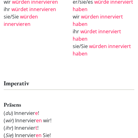
wir
würden innervieren
er/sie/es
würde innerviert
ihr
würdet innervieren
haben
sie/Sie
würden
wir
würden innerviert
innervieren
haben
ihr
würdet innerviert
haben
sie/Sie
würden innerviert
haben
Imperativ
Präsens
(
du
) Innervier
e
!
(
wir
) Innervier
en
wir!
(
ihr
) Innervier
t
!
(
Sie
) Innervier
en
Sie!