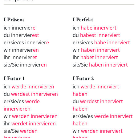
I Präsens
I Perfekt
ich innervier
e
ich
habe innerviert
du innervier
est
du
habest innerviert
er/sie/es innervier
e
er/sie/es
habe innerviert
wir innervier
en
wir
haben innerviert
ihr innervier
et
ihr
habet innerviert
sie/Sie innervier
en
sie/Sie
haben innerviert
I Futur 1
I Futur 2
ich
werde innervieren
ich
werde innerviert
du
werdest innervieren
haben
er/sie/es
werde
du
werdest innerviert
innervieren
haben
wir
werden innervieren
er/sie/es
werde innerviert
ihr
werdet innervieren
haben
sie/Sie
werden
wir
werden innerviert