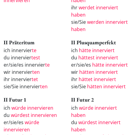
innervieren
haben
ihr
werdet innerviert
haben
sie/Sie
werden innerviert
haben
II Präteritum
II Plusquamperfekt
ich innervier
te
ich
hätte innerviert
du innervier
test
du
hättest innerviert
er/sie/es innervier
te
er/sie/es
hätte innerviert
wir innervier
ten
wir
hätten innerviert
ihr innervier
tet
ihr
hättet innerviert
sie/Sie innervier
ten
sie/Sie
hätten innerviert
II Futur 1
II Futur 2
ich
würde innervieren
ich
würde innerviert
du
würdest innervieren
haben
er/sie/es
würde
du
würdest innerviert
innervieren
haben