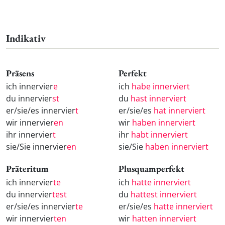
Indikativ
Präsens
Perfekt
ich innervier
e
ich
habe innerviert
du innervier
st
du
hast innerviert
er/sie/es innervier
t
er/sie/es
hat innerviert
wir innervier
en
wir
haben innerviert
ihr innervier
t
ihr
habt innerviert
sie/Sie innervier
en
sie/Sie
haben innerviert
Präteritum
Plusquamperfekt
ich innervier
te
ich
hatte innerviert
du innervier
test
du
hattest innerviert
er/sie/es innervier
te
er/sie/es
hatte innerviert
wir innervier
ten
wir
hatten innerviert