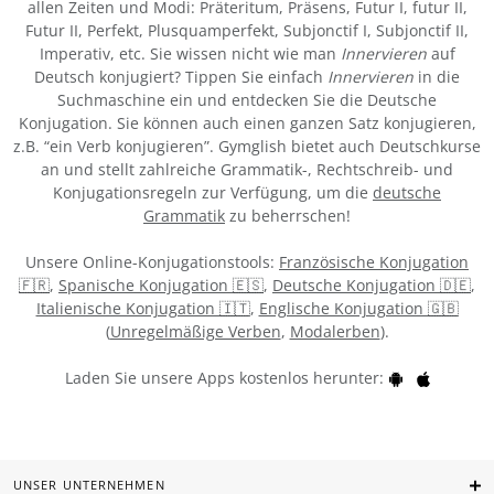
allen Zeiten und Modi: Präteritum, Präsens, Futur I, futur II,
Futur II, Perfekt, Plusquamperfekt, Subjonctif I, Subjonctif II,
Imperativ, etc. Sie wissen nicht wie man
Innervieren
auf
Deutsch konjugiert? Tippen Sie einfach
Innervieren
in die
Suchmaschine ein und entdecken Sie die Deutsche
Konjugation. Sie können auch einen ganzen Satz konjugieren,
z.B. “ein Verb konjugieren”. Gymglish bietet auch Deutschkurse
an und stellt zahlreiche Grammatik-, Rechtschreib- und
Konjugationsregeln zur Verfügung, um die
deutsche
Grammatik
zu beherrschen!
Unsere Online-Konjugationstools:
Französische Konjugation
🇫🇷
,
Spanische Konjugation 🇪🇸
,
Deutsche Konjugation 🇩🇪
,
Italienische Konjugation 🇮🇹
,
Englische Konjugation 🇬🇧
(
Unregelmäßige Verben
,
Modalerben
).
Laden Sie unsere Apps kostenlos herunter:
UNSER UNTERNEHMEN