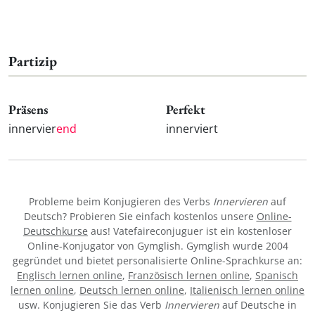
Partizip
Präsens
Perfekt
innervier
end
innerviert
Probleme beim Konjugieren des Verbs
Innervieren
auf
Deutsch? Probieren Sie einfach kostenlos unsere
Online-
Deutschkurse
aus! Vatefaireconjuguer ist ein kostenloser
Online-Konjugator von Gymglish. Gymglish wurde 2004
gegründet und bietet personalisierte Online-Sprachkurse an:
Englisch lernen online
,
Französisch lernen online
,
Spanisch
lernen online
,
Deutsch lernen online
,
Italienisch lernen online
usw. Konjugieren Sie das Verb
Innervieren
auf Deutsche in