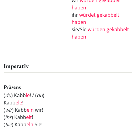
wir
würden gekabbelt
haben
ihr
würdet gekabbelt
haben
sie/Sie
würden gekabbelt
haben
Imperativ
Präsens
(
du
) Kabb
le
! / (
du
)
Kabb
ele
!
(
wir
) Kabb
eln
wir!
(
ihr
) Kabb
elt
!
(
Sie
) Kabb
eln
Sie!