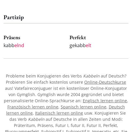
Partizip
Präsens
Perfekt
kabb
elnd
gekabb
elt
Probleme beim Konjugieren des Verbs
Kabbeln
auf Deutsch?
Probieren Sie einfach kostenlos unsere
Online-Deutschkurse
aus! Vatefaireconjuguer ist ein kostenloser Online-Konjugator
von Gymglish. Gymglish wurde 2004 gegründet und bietet
personalisierte Online-Sprachkurse an:
Englisch lernen online
,
Französisch lernen online
,
Spanisch lernen online
,
Deutsch
lernen online
,
Italienisch lernen online
usw. Konjugieren Sie
das Verb
Kabbeln
auf Deutsche in allen Zeiten und Modi:
Präteritum, Präsens, Futur I, futur II, Futur II, Perfekt,
Plusquamperfekt, Subjonctif I, Subjonctif II, Imperativ, etc. Sie