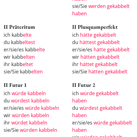
sie/Sie
werden gekabbelt
haben
II Präteritum
II Plusquamperfekt
ich kabb
elte
ich
hätte gekabbelt
du kabb
eltest
du
hättest gekabbelt
er/sie/es kabb
elte
er/sie/es
hätte gekabbelt
wir kabb
elten
wir
hätten gekabbelt
ihr kabb
eltet
ihr
hättet gekabbelt
sie/Sie kabb
elten
sie/Sie
hätten gekabbelt
II Futur 1
II Futur 2
ich
würde kabbeln
ich
würde gekabbelt
du
würdest kabbeln
haben
er/sie/es
würde kabbeln
du
würdest gekabbelt
wir
würden kabbeln
haben
ihr
würdet kabbeln
er/sie/es
würde gekabbelt
sie/Sie
würden kabbeln
haben