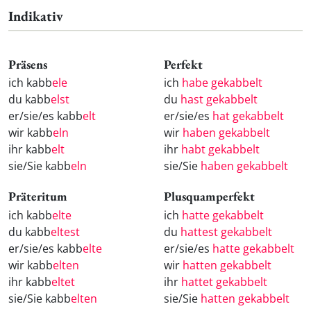
Indikativ
Präsens
Perfekt
ich kabb
ele
ich
habe gekabbelt
du kabb
elst
du
hast gekabbelt
er/sie/es kabb
elt
er/sie/es
hat gekabbelt
wir kabb
eln
wir
haben gekabbelt
ihr kabb
elt
ihr
habt gekabbelt
sie/Sie kabb
eln
sie/Sie
haben gekabbelt
Präteritum
Plusquamperfekt
ich kabb
elte
ich
hatte gekabbelt
du kabb
eltest
du
hattest gekabbelt
er/sie/es kabb
elte
er/sie/es
hatte gekabbelt
wir kabb
elten
wir
hatten gekabbelt
ihr kabb
eltet
ihr
hattet gekabbelt
sie/Sie kabb
elten
sie/Sie
hatten gekabbelt