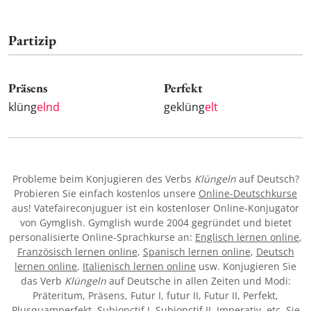
Partizip
Präsens
Perfekt
klüng
elnd
geklüng
elt
Probleme beim Konjugieren des Verbs
Klüngeln
auf Deutsch?
Probieren Sie einfach kostenlos unsere
Online-Deutschkurse
aus! Vatefaireconjuguer ist ein kostenloser Online-Konjugator
von Gymglish. Gymglish wurde 2004 gegründet und bietet
personalisierte Online-Sprachkurse an:
Englisch lernen online
,
Französisch lernen online
,
Spanisch lernen online
,
Deutsch
lernen online
,
Italienisch lernen online
usw. Konjugieren Sie
das Verb
Klüngeln
auf Deutsche in allen Zeiten und Modi:
Präteritum, Präsens, Futur I, futur II, Futur II, Perfekt,
Plusquamperfekt, Subjonctif I, Subjonctif II, Imperativ, etc. Sie