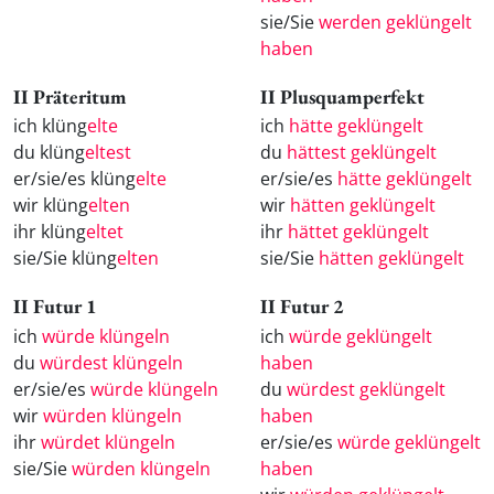
sie/Sie
werden geklüngelt
haben
II Präteritum
II Plusquamperfekt
ich klüng
elte
ich
hätte geklüngelt
du klüng
eltest
du
hättest geklüngelt
er/sie/es klüng
elte
er/sie/es
hätte geklüngelt
wir klüng
elten
wir
hätten geklüngelt
ihr klüng
eltet
ihr
hättet geklüngelt
sie/Sie klüng
elten
sie/Sie
hätten geklüngelt
II Futur 1
II Futur 2
ich
würde klüngeln
ich
würde geklüngelt
du
würdest klüngeln
haben
er/sie/es
würde klüngeln
du
würdest geklüngelt
wir
würden klüngeln
haben
ihr
würdet klüngeln
er/sie/es
würde geklüngelt
sie/Sie
würden klüngeln
haben