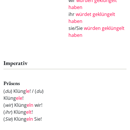
wir
würden geklüngelt
haben
ihr
würdet geklüngelt
haben
sie/Sie
würden geklüngelt
haben
Imperativ
Präsens
(
du
) Klüng
le
! / (
du
)
Klüng
ele
!
(
wir
) Klüng
eln
wir!
(
ihr
) Klüng
elt
!
(
Sie
) Klüng
eln
Sie!