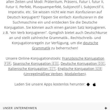
allen Zeiten und Modi: Präteritum, Präsens, Futur I, futur II,
Futur II, Perfekt, Plusquamperfekt, Subjonctif I, Subjonctif II,
Imperativ, etc. Sie wissen nicht wie man
Konfiszieren
auf
Deutsch konjugiert? Tippen Sie einfach
Konfiszieren
in die
Suchmaschine ein und entdecken Sie die Deutsche
Konjugation. Sie können auch einen ganzen Satz konjugieren,
z.B. “ein Verb konjugieren”. Gymglish bietet auch Deutschkurse
an und stellt zahlreiche Grammatik-, Rechtschreib- und
Konjugationsregeln zur Verfügung, um die
deutsche
Grammatik
zu beherrschen!
Unsere Online-Konjugationstools:
Französische Konjugation
🇫🇷
,
Spanische Konjugation 🇪🇸
,
Deutsche Konjugation 🇩🇪
,
Italienische Konjugation 🇮🇹
,
Englische Konjugation 🇬🇧
(
Unregelmäßige Verben
,
Modalerben
).
Laden Sie unsere Apps kostenlos herunter:
UNSER UNTERNEHMEN