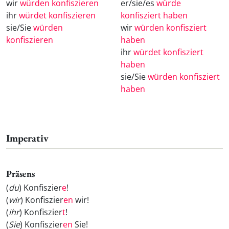
wir
würden konfiszieren
er/sie/es
würde
ihr
würdet konfiszieren
konfisziert haben
sie/Sie
würden
wir
würden konfisziert
konfiszieren
haben
ihr
würdet konfisziert
haben
sie/Sie
würden konfisziert
haben
Imperativ
Präsens
(
du
) Konfiszier
e
!
(
wir
) Konfiszier
en
wir!
(
ihr
) Konfiszier
t
!
(
Sie
) Konfiszier
en
Sie!