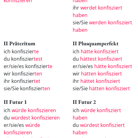
konfiszieren
haben
ihr
werdet konfisziert
haben
sie/Sie
werden konfisziert
haben
II Präteritum
II Plusquamperfekt
ich konfiszier
te
ich
hätte konfisziert
du konfiszier
test
du
hättest konfisziert
er/sie/es konfiszier
te
er/sie/es
hätte konfisziert
wir konfiszier
ten
wir
hätten konfisziert
ihr konfiszier
tet
ihr
hättet konfisziert
sie/Sie konfiszier
ten
sie/Sie
hätten konfisziert
II Futur 1
II Futur 2
ich
würde konfiszieren
ich
würde konfisziert
du
würdest konfiszieren
haben
er/sie/es
würde
du
würdest konfisziert
konfiszieren
haben