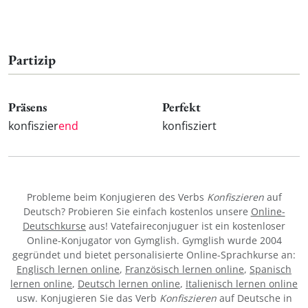
Partizip
Präsens
Perfekt
konfiszier
end
konfisziert
Probleme beim Konjugieren des Verbs
Konfiszieren
auf
Deutsch? Probieren Sie einfach kostenlos unsere
Online-
Deutschkurse
aus! Vatefaireconjuguer ist ein kostenloser
Online-Konjugator von Gymglish. Gymglish wurde 2004
gegründet und bietet personalisierte Online-Sprachkurse an:
Englisch lernen online
,
Französisch lernen online
,
Spanisch
lernen online
,
Deutsch lernen online
,
Italienisch lernen online
usw. Konjugieren Sie das Verb
Konfiszieren
auf Deutsche in