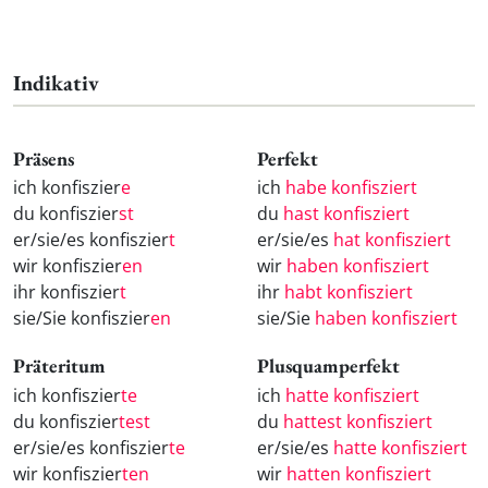
Indikativ
Präsens
Perfekt
ich konfiszier
e
ich
habe konfisziert
du konfiszier
st
du
hast konfisziert
er/sie/es konfiszier
t
er/sie/es
hat konfisziert
wir konfiszier
en
wir
haben konfisziert
ihr konfiszier
t
ihr
habt konfisziert
sie/Sie konfiszier
en
sie/Sie
haben konfisziert
Präteritum
Plusquamperfekt
ich konfiszier
te
ich
hatte konfisziert
du konfiszier
test
du
hattest konfisziert
er/sie/es konfiszier
te
er/sie/es
hatte konfisziert
wir konfiszier
ten
wir
hatten konfisziert